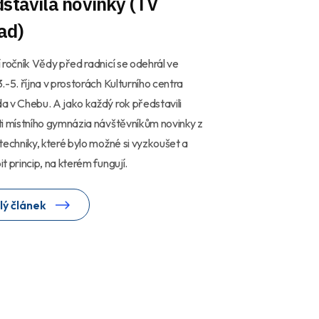
stavila novinky (TV
ad)
 ročník Vědy před radnicí se odehrál ve
.-5. října v prostorách Kulturního centra
 v Chebu. A jako každý rok představili
i místního gymnázia návštěvníkům novinky z
techniky, které bylo možné si vyzkoušet a
t princip, na kterém fungují.
lý článek