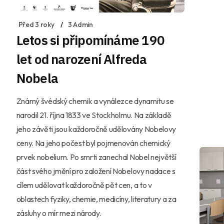
Před 3 roky
3 Admin
Letos si připomínáme 190
let od narození Alfreda
Nobela
Známý švédský chemik a vynálezce dynamitu se
narodil 21. října 1833 ve Stockholmu. Na základě
jeho závěti jsou každoročně udělovány Nobelovy
ceny. Na jeho počest byl pojmenován chemický
prvek nobelium. Po smrti zanechal Nobel největší
část svého jmění pro založení Nobelovy nadace s
cílem udělovat každoročně pět cen, a to v
oblastech fyziky, chemie, medicíny, literatury a za
zásluhy o mír mezi národy.