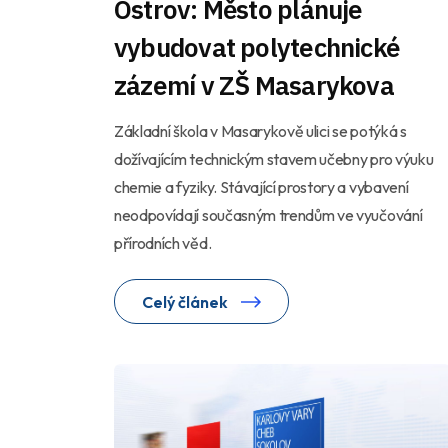
Ostrov: Město plánuje
vybudovat polytechnické
zázemí v ZŠ Masarykova
Základní škola v Masarykově ulici se potýká s
dožívajícím technickým stavem učebny pro výuku
chemie a fyziky. Stávající prostory a vybavení
neodpovídají současným trendům ve vyučování
přírodních věd.
Celý článek