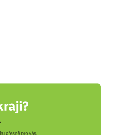
raji?
?
ru přesně pro vás.