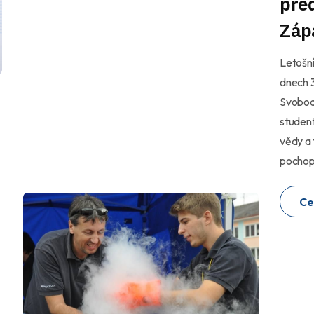
před
Záp
Letošní
dnech 3
Svoboda
student
vědy a 
pochopi
Ce