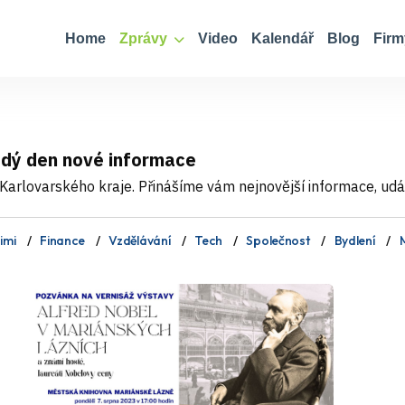
Home
Zprávy
Video
Kalendář
Blog
Firm
ždý den nové informace
Karlovarského kraje. Přinášíme vám nejnovější informace, událo
imi
Finance
Vzdělávání
Tech
Společnost
Bydlení
M