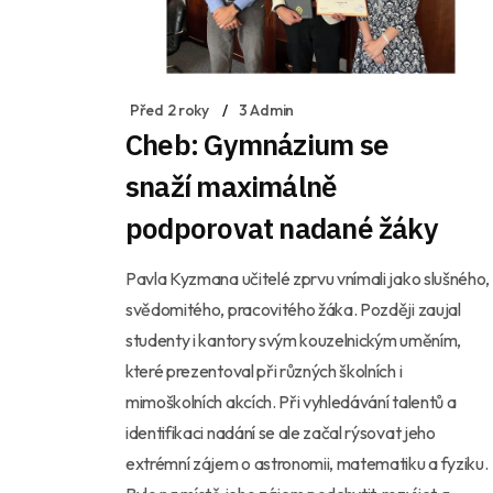
Před 2 roky
3 Admin
Cheb: Gymnázium se
snaží maximálně
podporovat nadané žáky
Pavla Kyzmana učitelé zprvu vnímali jako slušného,
svědomitého, pracovitého žáka. Později zaujal
studenty i kantory svým kouzelnickým uměním,
které prezentoval při různých školních i
mimoškolních akcích. Při vyhledávání talentů a
identifikaci nadání se ale začal rýsovat jeho
extrémní zájem o astronomii, matematiku a fyziku.