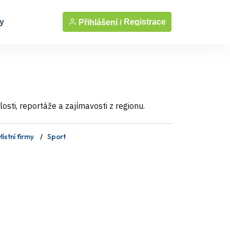
y
Registrace
Přihlášení /
sti, reportáže a zajímavosti z regionu.
ístní firmy
Sport