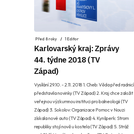
Před 8 roky
1 Editor
Karlovarský kraj: Zprávy
44. týdne 2018 (TV
Západ)
Vysílání 29.10. - 2.11. 2018 1. Cheb: Věda před radnicí
představila novinky (TV Západ) 2. Kraj chce založit
veřejnou výzkumnou instituci pro balneologii (TV
Západ) 3. Sokolov: Organizace Pomoc v Nouzi
získala nové auto (TV Západ) 4. Kynšperk: Strom
republiky stojí nově u kostela (TV Západ) 5. Stráž