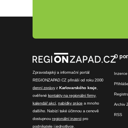
O por
Zpravodajský a informační portál
Inzerce
REGIONZAPAD.CZ přináší od roku 2000
Přihláš
denní zprávy
z
Karlovarského kraje
,
Registr
ověřené
kontakty na regionální firmy
,
kalendář akcí
,
nabídky práce
a mnoho
Archiv 
dalšího. Nabízí také účinnou a cenově
RSS
dostupnou
regionální inzerci
pro
podnikatele i jednotlivce.