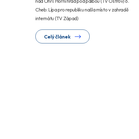
nad Ohří: Horní hrad pod palbou (TV Ostrov) 6.
Cheb: Lípa pro republiku našla místo v zahradě
internátu (TV Západ)
Celý článek