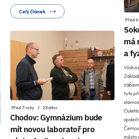
Celý článek
Před 6
Sok
má 
a fy
Výuka p
Základ
zábavně
tyto př
slavnos
Před 7 roky
2 Editor
Oulehlo
Chodov: Gymnázium bude
společn
mít novou laboratoř pro
Černou.
město na