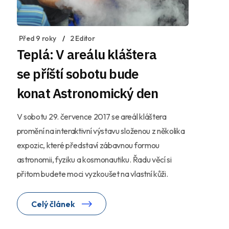
Před 9 roky
2 Editor
Teplá: V areálu kláštera
se příští sobotu bude
konat Astronomický den
V sobotu 29. července 2017 se areál kláštera
promění na interaktivní výstavu složenou z několika
expozic, které představí zábavnou formou
astronomii, fyziku a kosmonautiku. Řadu věcí si
přitom budete moci vyzkoušet na vlastní kůži.
Celý článek