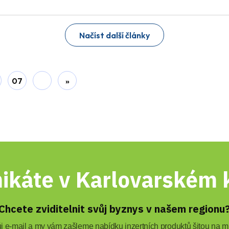
Načíst další články
07
»
ikáte v Karlovarském k
Chcete zviditelnit svůj byznys v našem regionu
 e-mail a my vám zašleme nabídku inzertních produktů šitou na mí