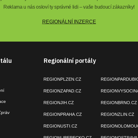
Reklama u nás osloví ty správné lidi – vaše budoucí zákazníky!
REGIONÁLNÍ INZERCE
tálu
Regionální portály
REGIONPLZEN.CZ
REGIONPARDUBI
ení
REGIONZAPAD.CZ
REGIONVYSOCIN
ace
REGIONJIH.CZ
REGIONBRNO.CZ
Zpráv
REGIONPRAHA.CZ
REGIONZLIN.CZ
REGIONUSTI.CZ
REGIONOLOMOU
REGIONLIBERECKO.CZ
REGIONOSTRAVA