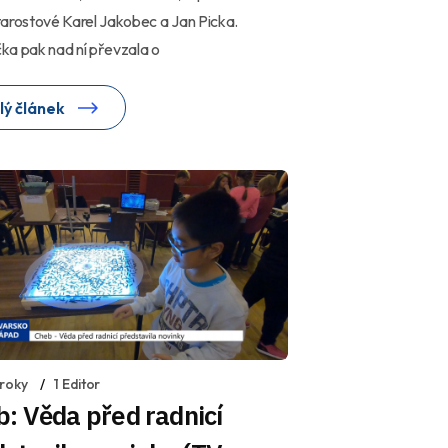
arostové Karel Jakobec a Jan Picka.
ka pak nad ní převzala o
lý článek
 roky
1 Editor
: Věda před radnicí