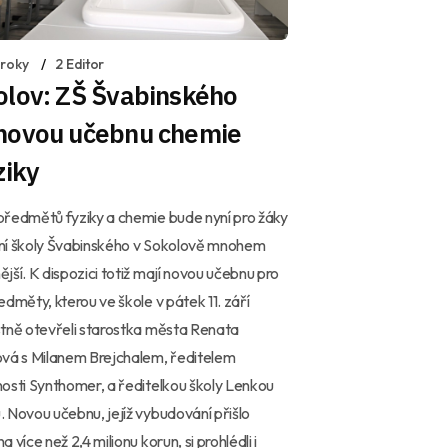
 roky
2 Editor
olov: ZŠ Švabinského
novou učebnu chemie
ziky
ředmětů fyziky a chemie bude nyní pro žáky
ní školy Švabinského v Sokolově mnohem
jší. K dispozici totiž mají novou učebnu pro
edměty, kterou ve škole v pátek 11. září
tně otevřeli starostka města Renata
vá s Milanem Brejchalem, ředitelem
osti Synthomer, a ředitelkou školy Lenkou
 Novou učebnu, jejíž vybudování přišlo
 více než 2,4 milionu korun, si prohlédli i