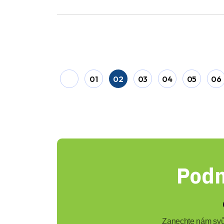
01
02
03
04
05
06
Podn
Zanechte nám svůj