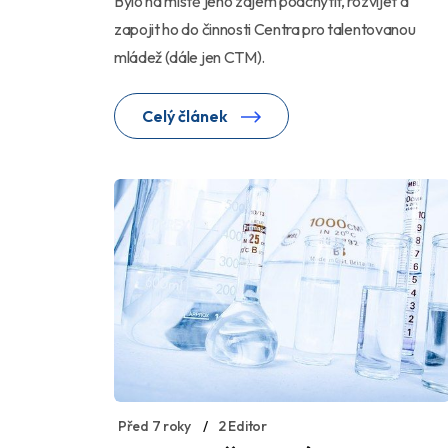
Bylo na místě jeho zájem podchytit, rozvíjet a
zapojit ho do činnosti Centra pro talentovanou
mládež (dále jen CTM).
Celý článek
Před 7 roky
2 Editor