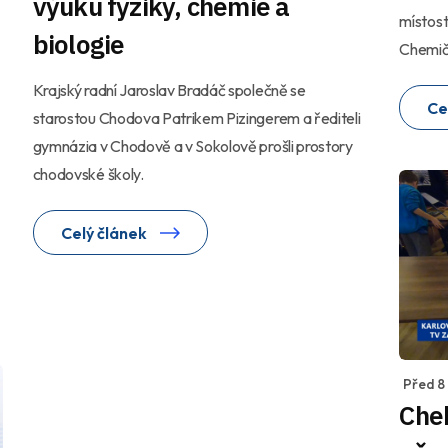
výuku fyziky, chemie a
místost
biologie
Chemič
Krajský radní Jaroslav Bradáč společně se
Ce
starostou Chodova Patrikem Pizingerem a řediteli
gymnázia v Chodově a v Sokolově prošli prostory
chodovské školy.
Celý článek
Před 8
Cheb