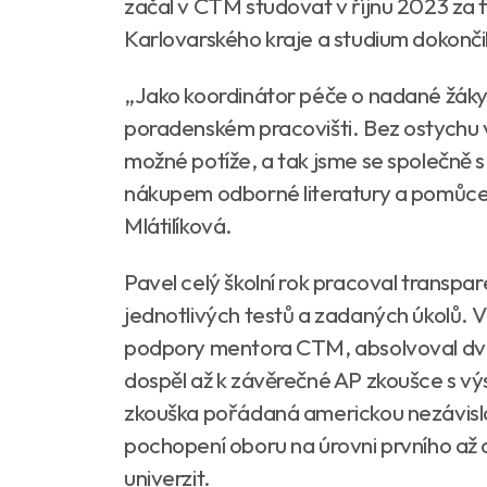
začal v CTM studovat v říjnu 2023 za 
Karlovarského kraje a studium dokonči
„Jako koordinátor péče o nadané žáky 
poradenském pracovišti. Bez ostychu v
možné potíže, a tak jsme se společně s
nákupem odborné literatury a pomůcek
Mlátilíková.
Pavel celý školní rok pracoval transpa
jednotlivých testů a zadaných úkolů. 
podpory mentora CTM, absolvoval dvo
dospěl až k závěrečné AP zkoušce s 
zkouška pořádaná americkou nezávislou
pochopení oboru na úrovni prvního až 
univerzit.