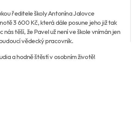
rukou ředitele školy Antonína Jalovce
otě 3 600 Kč, která dále posune jeho již tak
c nás těší, že Pavel už není ve škole vnímán jen
ný budoucí vědecký pracovník.
dia a hodně štěstí v osobním životě!