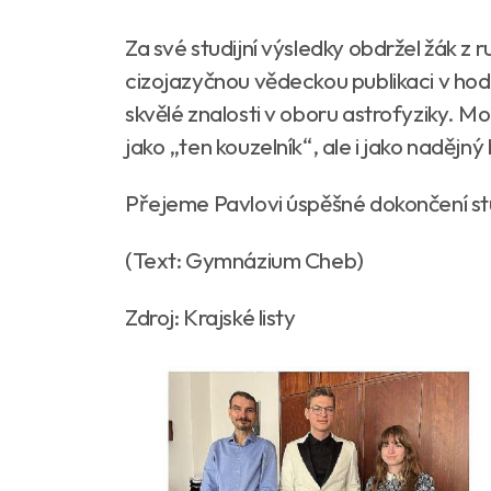
Za své studijní výsledky obdržel žák z 
cizojazyčnou vědeckou publikaci v hodn
skvělé znalosti v oboru astrofyziky. Mo
jako „ten kouzelník“, ale i jako naděj
Přejeme Pavlovi úspěšné dokončení stu
(Text: Gymnázium Cheb)
Zdroj: Krajské listy