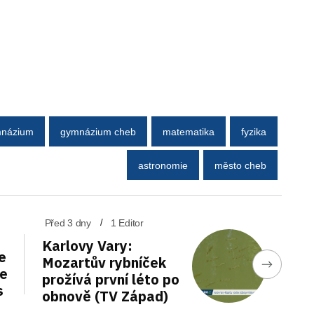
názium
gymnázium cheb
matematika
fyzika
astronomie
město cheb
Před 3 dny
1 Editor
Karlovy Vary:
e
Mozartův rybníček
de
prožívá první léto po
s
obnově (TV Západ)