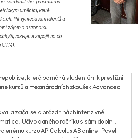
ho, svědomitého, pracovitého
uzelnickým uměním, které
kcích. Při vyhledávání talentů a
émní zájem o astronomii,
hytit, rozvíjet a zapojit ho do
n CTM).
 republice, která pomáhá studentům k prestižní
line kurzů a mezinárodních zkoušek Advanced
al a začal se o prázdninách intenzivně
atice. Učivo daného ročníku si sám doplnil,
volenému kurzu AP Calculus AB online. Pavel