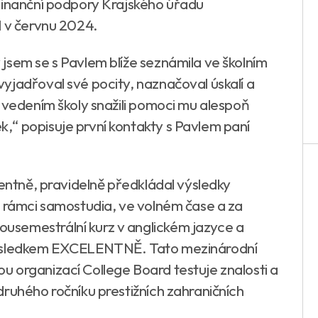
finanční podpory Krajského úřadu
l v červnu 2024.
jsem se s Pavlem blíže seznámila ve školním
yjadřoval své pocity, naznačoval úskalí a
 vedením školy snažili pomoci mu alespoň
,“ popisuje první kontakty s Pavlem paní
rentně, pravidelně předkládal výsledky
V rámci samostudia, ve volném čase a za
usemestrální kurz v anglickém jazyce a
výsledkem EXCELENTNĚ. Tato mezinárodní
 organizací College Board testuje znalosti a
druhého ročníku prestižních zahraničních