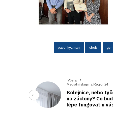
pavel kyzman
cheb
gym
Včera
Mediální skupina Region24
Kolejnice, nebo tyč
na záclony? Co bu
lépe fungovat u vá