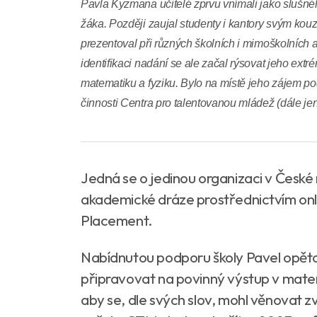
Pavla Kyzmana učitelé zprvu vnímali jako slušné
žáka. Později zaujal studenty i kantory svým ko
prezentoval při různých školních i mimoškolních a
identifikaci nadání se ale začal rýsovat jeho extr
matematiku a fyziku. Bylo na místě jeho zájem podc
činnosti Centra pro talentovanou mládež (dále je
Jedná se o jedinou organizaci v České
akademické dráze prostřednictvím on
Placement.
Nabídnutou podporu školy Pavel opětov
připravovat na povinný výstup v matem
aby se, dle svých slov, mohl věnovat z