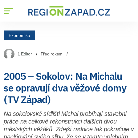
Ekonomika
1 Editor
Před rokem
2005 – Sokolov: Na Michalu
se opravují dva věžové domy
(TV Západ)
Na sokolovské sídlišti Michal probíhají stavební
práce na celkové rekonstrukci dalších dvou
městských věžáků. Zdejší radnice tak pokračuje v
naplňování svého slibu, že se v tomto volebním