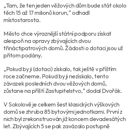
„Tam, že ten jeden věžových dům bude stát okolo
těch 15 až 17 milionů korun,“ odhadl
místostarosta.
Město chce výraznější státní podporu získat
alespoň na opravy zbývajících dvou
třináctipatrových domů. Žádosti o dotaci jsou už
přitom podány.
„Pokud by ji (dotaci) získalo, tak ještě v příštím
roce začneme. Pokud by ji nezískalo, tento
závazek posledních dvou věžových domů,
zůstane na příští Zastupitelstvo,“ dodal Dvořák.
V Sokolově je celkem šest klasických výškových
domů se zhruba 85 bytovými jednotkami. První z
nich byl zrekonstruován již koncem devadesátých
let. Zbývajících 5 se pak zavázalo postupně