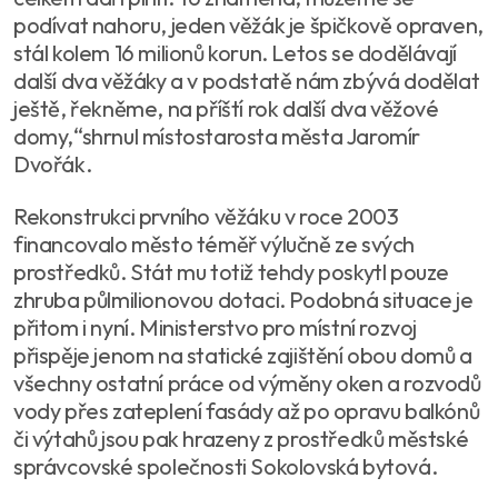
podívat nahoru, jeden věžák je špičkově opraven,
stál kolem 16 milionů korun. Letos se dodělávají
další dva věžáky a v podstatě nám zbývá dodělat
ještě, řekněme, na příští rok další dva věžové
domy,“shrnul místostarosta města Jaromír
Dvořák.
Rekonstrukci prvního věžáku v roce 2003
financovalo město téměř výlučně ze svých
prostředků. Stát mu totiž tehdy poskytl pouze
zhruba půlmilionovou dotaci. Podobná situace je
přitom i nyní. Ministerstvo pro místní rozvoj
přispěje jenom na statické zajištění obou domů a
všechny ostatní práce od výměny oken a rozvodů
vody přes zateplení fasády až po opravu balkónů
či výtahů jsou pak hrazeny z prostředků městské
správcovské společnosti Sokolovská bytová.