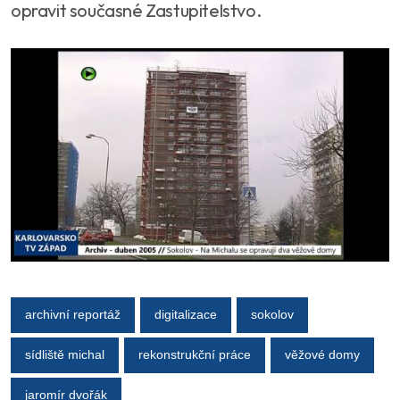
opravit současné Zastupitelstvo.
archivní reportáž
digitalizace
sokolov
sídliště michal
rekonstrukční práce
věžové domy
jaromír dvořák