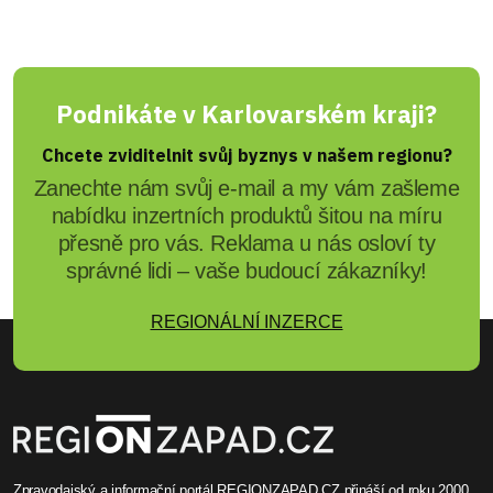
Podnikáte v Karlovarském kraji?
Chcete zviditelnit svůj byznys v našem regionu?
Zanechte nám svůj e-mail a my vám zašleme
nabídku inzertních produktů šitou na míru
přesně pro vás. Reklama u nás osloví ty
správné lidi – vaše budoucí zákazníky!
REGIONÁLNÍ INZERCE
Zpravodajský a informační portál REGIONZAPAD.CZ přináší od roku 2000