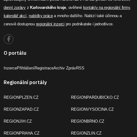
denní zprávy
z
Karlovarského kraje
, ověřené
kontakty na regionální firmy
,
kalendář akcí
,
nabídky práce
a mnoho dalšího. Nabízí také účinnou a
cenově dostupnou
regionální inzerci
pro podnikatele i jednotlivce.
O portálu
Inzerce
Přihlášení
Registrace
Archiv Zpráv
RSS
Regionální portály
REGIONPLZEN.CZ
REGIONPARDUBICKO.CZ
REGIONZAPAD.CZ
REGIONVYSOCINA.CZ
REGIONJIH.CZ
REGIONBRNO.CZ
REGIONPRAHA.CZ
REGIONZLIN.CZ