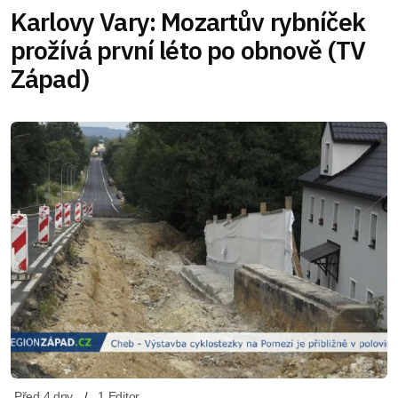
Karlovy Vary: Mozartův rybníček
prožívá první léto po obnově (TV
Západ)
Před 4 dny
1 Editor