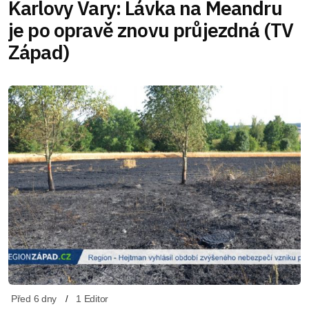
Karlovy Vary: Lávka na Meandru
je po opravě znovu průjezdná (TV
Západ)
Před 6 dny
1 Editor