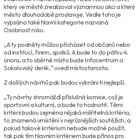
který ve městě zrealizoval významnou akci a který
město dlouhodobě proslavuje. Vedle toho je
vypsána také hlavní kategorie nazvaná
Osobnost roku.
„A ty podněty můžou přicházet od občanů nebo
od institucí, firem, spolků. A bude to do pátku 4.
února, a to sběrné místo bude Infocentrum a
Sokolovský deník,“ uvedl místostarosta.
Z došlých návrhů pak budou vybráni ti nejlepší.
„Ty návrhy shromáždí příslušná komise, což je
sportovní a kulturní, a bude to hodnotit. Těmi
kritérii budou zejména nějaká měřitelná kritéria,
to znamená umístění v nejrůznějších soutěžích, a
pokud takové kritérium nebude možné použít,
tak pak tím hlavním kritériem bude přínos pro