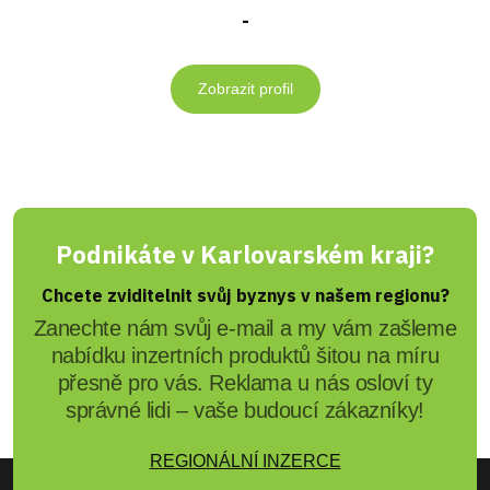
-
Zobrazit profil
Podnikáte v Karlovarském kraji?
Chcete zviditelnit svůj byznys v našem regionu?
Zanechte nám svůj e-mail a my vám zašleme
nabídku inzertních produktů šitou na míru
přesně pro vás. Reklama u nás osloví ty
správné lidi – vaše budoucí zákazníky!
REGIONÁLNÍ INZERCE