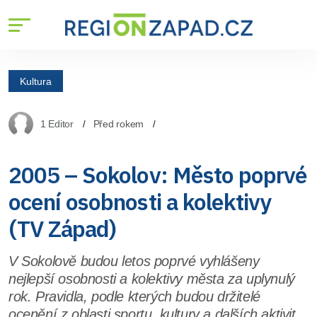
Kultura
1 Editor
Před rokem
2005 – Sokolov: Město poprvé
ocení osobnosti a kolektivy
(TV Západ)
V Sokolově budou letos poprvé vyhlášeny
nejlepší osobnosti a kolektivy města za uplynulý
rok. Pravidla, podle kterých budou držitelé
ocenění z oblasti sportu, kultury a dalších aktivit