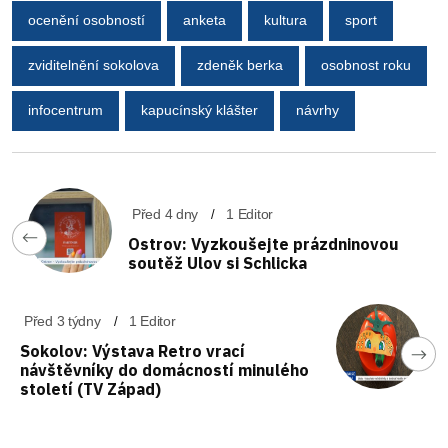
ocenění osobností
anketa
kultura
sport
zviditelnění sokolova
zdeněk berka
osobnost roku
infocentrum
kapucínský klášter
návrhy
Před 4 dny
1 Editor
Ostrov: Vyzkoušejte prázdninovou
soutěž Ulov si Schlicka
Před 3 týdny
1 Editor
Sokolov: Výstava Retro vrací
návštěvníky do domácností minulého
století (TV Západ)