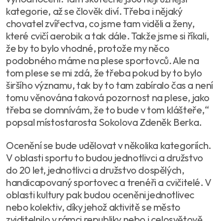
kategorie, až se člověk diví. Třeba i nějaký
chovatel zvířectva, co jsme tam viděli a ženy,
které cvičí aerobik a tak dále. Takže jsme si říkali,
že by to bylo vhodné, protože my něco
podobného máme na plese sportovců. Ale na
tom plese se mi zdá, že třeba pokud by to bylo
širšího významu, tak by to tam zabíralo čas a není
tomu věnována taková pozornost na plese, jako
třeba se domnívám, že to bude v tom klášteře,“
popsal místostarosta Sokolova Zdeněk Berka.
Ocenění se bude udělovat v několika kategoriích.
V oblasti sportu to budou jednotlivci a družstvo
do 20 let, jednotlivci a družstvo dospělých,
handicapovaný sportovec a trenéři a cvičitelé. V
oblasti kultury pak budou oceněni jednotlivec
nebo kolektiv, díky jehož aktivitě se město
zviditelnilo v rámci republiky nebo i celosvětově,