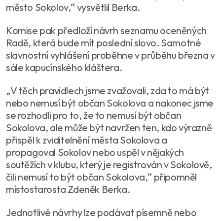
město Sokolov,“ vysvětlil Berka.
Komise pak předloží návrh seznamu oceněných
Radě, která bude mít poslední slovo. Samotné
slavnostní vyhlášení proběhne v průběhu března v
sále kapucínského kláštera.
„V těch pravidlech jsme zvažovali, zda to má být
nebo nemusí být občan Sokolova a nakonec jsme
se rozhodli pro to, že to nemusí být občan
Sokolova, ale může být navržen ten, kdo výrazně
přispěl k zviditelnění města Sokolova a
propagoval Sokolov nebo uspěl v nějakých
soutěžích v klubu, který je registrován v Sokolově,
čili nemusí to být občan Sokolova,“ připomněl
místostarosta Zdeněk Berka.
Jednotlivé návrhy lze podávat písemně nebo