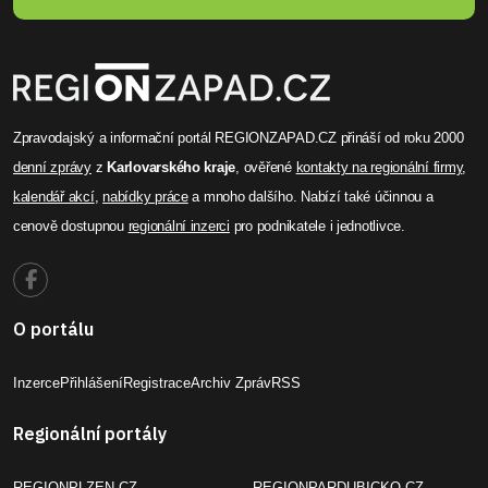
Zpravodajský a informační portál REGIONZAPAD.CZ přináší od roku 2000
denní zprávy
z
Karlovarského kraje
, ověřené
kontakty na regionální firmy
,
kalendář akcí
,
nabídky práce
a mnoho dalšího. Nabízí také účinnou a
cenově dostupnou
regionální inzerci
pro podnikatele i jednotlivce.
O portálu
Inzerce
Přihlášení
Registrace
Archiv Zpráv
RSS
Regionální portály
REGIONPLZEN.CZ
REGIONPARDUBICKO.CZ