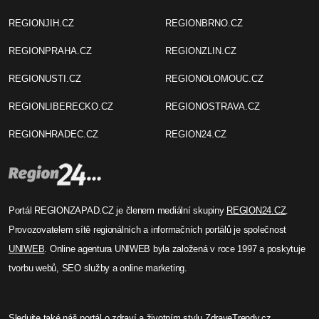
Před rokem
1 Editor
2005 – Cheb: Bez komentáře -
Otevírání hradu (TV Západ)