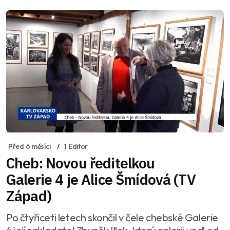
Před 6 měsíci
1 Editor
Cheb: Novou ředitelkou
Galerie 4 je Alice Šmídová (TV
Západ)
Po čtyřiceti letech skončil v čele chebské Galerie