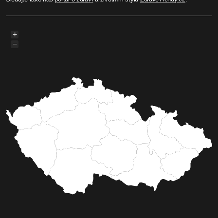
Před rokem
1 Editor
2005 – Sokolov: MDK chystá
spuštění letního kina (TV
Západ)