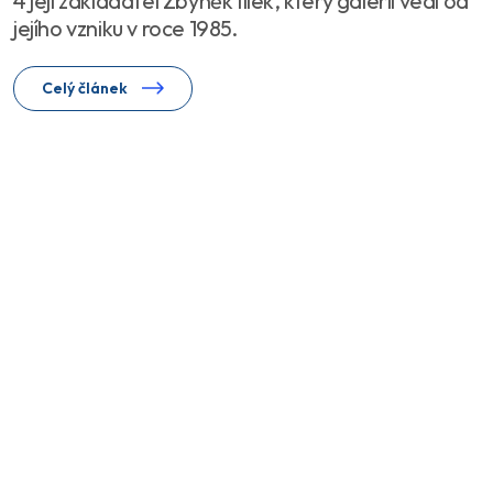
4 její zakladatel Zbyněk Illek, který galerii vedl od
jejího vzniku v roce 1985.
Celý článek