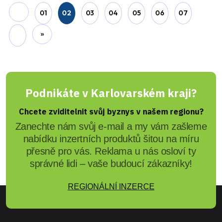
Před rokem
1 Editor
2005 – Cheb: Bez komentáře –
Kinobazar Zdeňka Izera (TV
Západ)