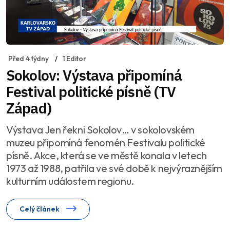
Před 4 týdny
1 Editor
Sokolov: Výstava připomíná
Festival politické písně (TV
Západ)
Výstava Jen řekni Sokolov… v sokolovském
muzeu připomíná fenomén Festivalu politické
písně. Akce, která se ve městě konala v letech
1973 až 1988, patřila ve své době k nejvýraznějším
kulturním událostem regionu.
Celý článek