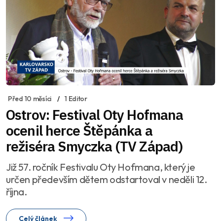
Před 10 měsíci
1 Editor
Ostrov: Festival Oty Hofmana
ocenil herce Štěpánka a
režiséra Smyczka (TV Západ)
Již 57. ročník Festivalu Oty Hofmana, který je
určen především dětem odstartoval v neděli 12.
října.
Celý článek