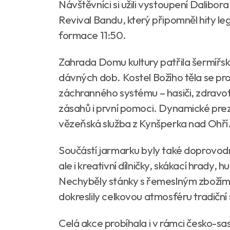
Návštěvníci si užili vystoupení Dalibo
Revival Bandu, který připomněl hity l
formace 11:50.
Zahrada Domu kultury patřila šermířsk
dávných dob. Kostel Božího těla se pr
záchranného systému – hasiči, zdravotn
zásahů i první pomoci. Dynamické prez
vězeňská služba z Kynšperka nad Ohří
Součástí jarmarku byly také doprovodné 
ale i kreativní dílničky, skákací hrady,
Nechyběly stánky s řemeslným zbožím 
dokreslily celkovou atmosféru tradiční 
Celá akce probíhala i v rámci česko-sa