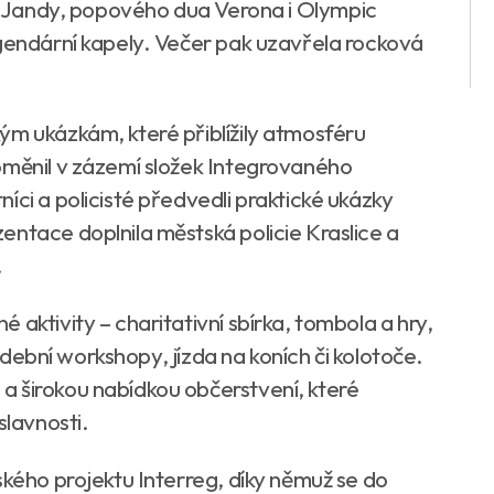
ra Jandy, popového dua Verona i Olympic
egendární kapely. Večer pak uzavřela rocková
ým ukázkám, které přiblížily atmosféru
oměnil v zázemí složek Integrovaného
íci a policisté předvedli praktické ukázky
entace doplnila městská policie Kraslice a
.
aktivity – charitativní sbírka, tombola a hry,
 hudební workshopy, jízda na koních či kolotoče.
a širokou nabídkou občerstvení, které
slavnosti.
ského projektu Interreg, díky němuž se do