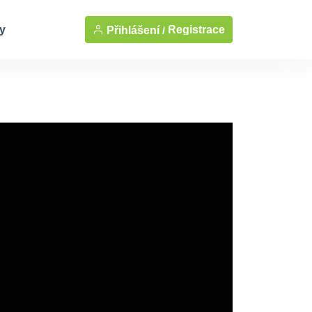
y
Registrace
Přihlášení /