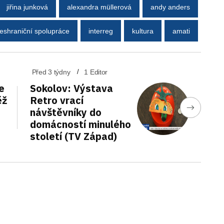
jiřina junková
alexandra müllerová
andy anders
eshraniční spolupráce
interreg
kultura
amati
Před 3 týdny
1 Editor
e
Sokolov: Výstava
ěž
Retro vrací
návštěvníky do
domácností minulého
století (TV Západ)