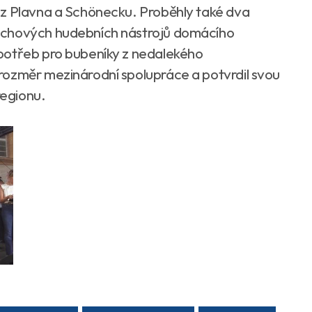
 z Plavna a Schönecku. Proběhly také dva
echových hudebních nástrojů domácího
potřeb pro bubeníky z nedalekého
rozměr mezinárodní spolupráce a potvrdil svou
regionu.