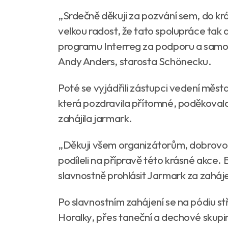
„Srdečně děkuji za pozvání sem, do kr
velkou radost, že tato spolupráce tak 
programu Interreg za podporu a samozř
Andy Anders, starosta Schönecku.
Poté se vyjádřili zástupci vedení města
která pozdravila přítomné, poděkovala 
zahájila jarmark.
„Děkuji všem organizátorům, dobrovoln
podíleli na přípravě této krásné akce. 
slavnostně prohlásit Jarmark za zaháje
Po slavnostním zahájení se na pódiu st
Horalky, přes taneční a dechové skup