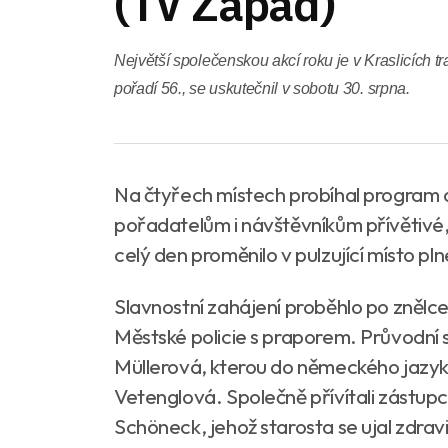
(TV Západ)
Největší společenskou akcí roku je v Kraslicích tra
pořadí 56., se uskutečnil v sobotu 30. srpna.
Na čtyřech místech probíhal program od
pořadatelům i návštěvníkům přívětivé,
celý den proměnilo v pulzující místo pl
Slavnostní zahájení proběhlo po znělce
Městské policie s praporem. Průvodní s
Müllerová, kterou do německého jazyka
Vetenglová. Společně přívítali zástup
Schöneck, jehož starosta se ujal zdrav