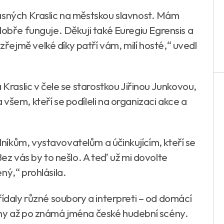
ásných Kraslic na městskou slavnost. Mám
dobře funguje. Děkuji také Euregiu Egrensis a
ejmě velké díky patří vám, milí hosté,“ uvedl
 Kraslic v čele se starostkou Jiřinou Junkovou,
všem, kteří se podíleli na organizaci akce a
íkům, vystavovatelům a účinkujícím, kteří se
Bez vás by to nešlo. A teď už mi dovolte
ný,“ prohlásila.
řídaly různé soubory a interpreti – od domácí
iny až po známá jména české hudební scény.