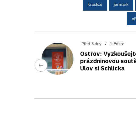
kraslice
jarmark
př
Před 5 dny
1 Editor
Ostrov: Vyzkoušejt
prázdninovou sout
Ulov si Schlicka