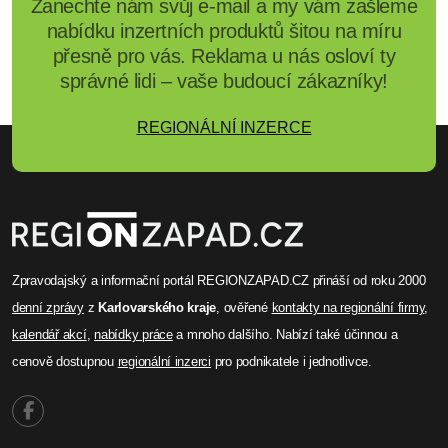
Zanechte nám svůj e-mail a my vám zašleme
nabídku inzertních produktů šitou na míru
přesně pro vás. Reklama u nás osloví ty
správné lidi – vaše budoucí zákazníky!
REGIONÁLNÍ INZERCE
Zpravodajský a informační portál REGIONZAPAD.CZ přináší od roku 2000
denní zprávy
z
Karlovarského kraje
, ověřené
kontakty na regionální firmy
,
kalendář akcí
,
nabídky práce
a mnoho dalšího. Nabízí také účinnou a
cenově dostupnou
regionální inzerci
pro podnikatele i jednotlivce.