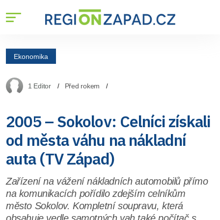
Ekonomika
1 Editor
Před rokem
2005 – Sokolov: Celníci získali
od města váhu na nákladní
auta (TV Západ)
Zařízení na vážení nákladních automobilů přímo
na komunikacích pořídilo zdejším celníkům
město Sokolov. Kompletní soupravu, která
obsahuje vedle samotných vah také počítač s