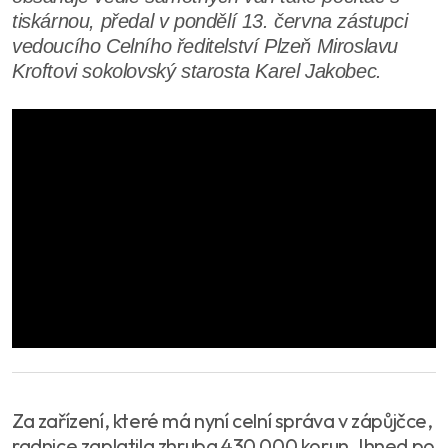
tiskárnou, předal v pondělí 13. června zástupci
vedoucího Celního ředitelství Plzeň Miroslavu
Kroftovi sokolovský starosta Karel Jakobec.
Za zařízení, které má nyní celní správa v zápůjčce,
radnice zaplatila zhruba 430 000 korun. Ihned po