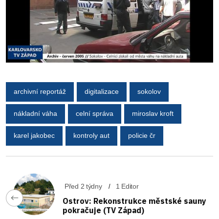
archivní reportáž
digitalizace
sokolov
nákladní váha
celní správa
miroslav kroft
karel jakobec
kontroly aut
policie čr
Před 2 týdny
1 Editor
Ostrov: Rekonstrukce městské sauny
pokračuje (TV Západ)