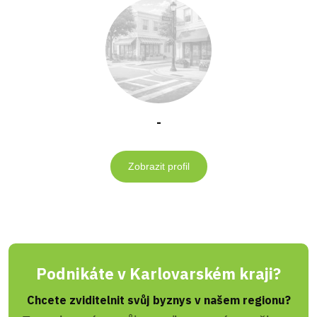
-
Zobrazit profil
Podnikáte v Karlovarském kraji?
Chcete zviditelnit svůj byznys v našem regionu?