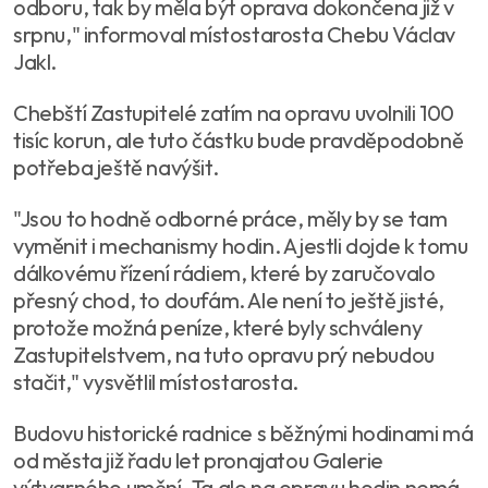
odboru, tak by měla být oprava dokončena již v
srpnu," informoval místostarosta Chebu Václav
Jakl.
Chebští Zastupitelé zatím na opravu uvolnili 100
tisíc korun, ale tuto částku bude pravděpodobně
potřeba ještě navýšit.
"Jsou to hodně odborné práce, měly by se tam
vyměnit i mechanismy hodin. A jestli dojde k tomu
dálkovému řízení rádiem, které by zaručovalo
přesný chod, to doufám. Ale není to ještě jisté,
protože možná peníze, které byly schváleny
Zastupitelstvem, na tuto opravu prý nebudou
stačit," vysvětlil místostarosta.
Budovu historické radnice s běžnými hodinami má
od města již řadu let pronajatou Galerie
výtvarného umění. Ta ale na opravu hodin nemá