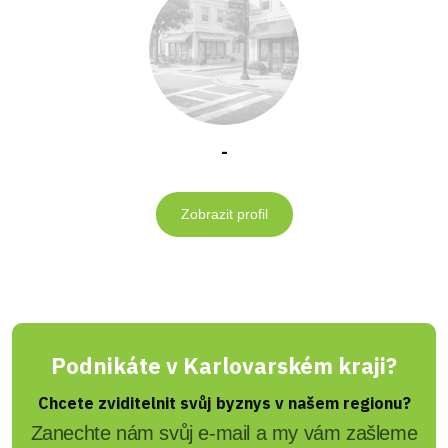
-
Zobrazit profil
Podnikáte v Karlovarském kraji?
Chcete zviditelnit svůj byznys v našem regionu?
Zanechte nám svůj e-mail a my vám zašleme