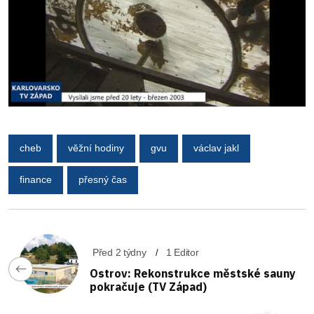
cheb
věžní hodiny
gvu
václav jakl
finance
přesný čas
Před 2 týdny
1 Editor
Ostrov: Rekonstrukce městské sauny
pokračuje (TV Západ)