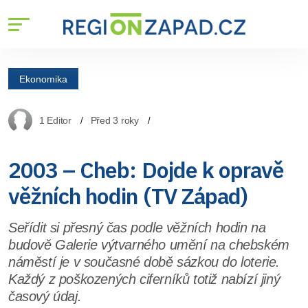
Ekonomika
1 Editor
Před 3 roky
2003 – Cheb: Dojde k opravě
věžních hodin (TV Západ)
Seřídit si přesný čas podle věžních hodin na
budově Galerie výtvarného umění na chebském
náměstí je v současné době sázkou do loterie.
Každý z poškozených ciferníků totiž nabízí jiný
časový údaj.