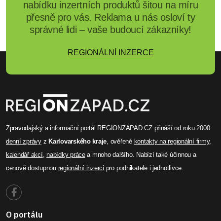
nabídku inzertních produktů šitou na míru
přesně pro vás. Reklama u nás osloví ty
správné lidi – vaše budoucí zákazníky!
REGIONÁLNÍ INZERCE
Zpravodajský a informační portál REGIONZAPAD.CZ přináší od roku 2000
denní zprávy
z
Karlovarského kraje
, ověřené
kontakty na regionální firmy
,
kalendář akcí
,
nabídky práce
a mnoho dalšího. Nabízí také účinnou a
cenově dostupnou
regionální inzerci
pro podnikatele i jednotlivce.
O portálu