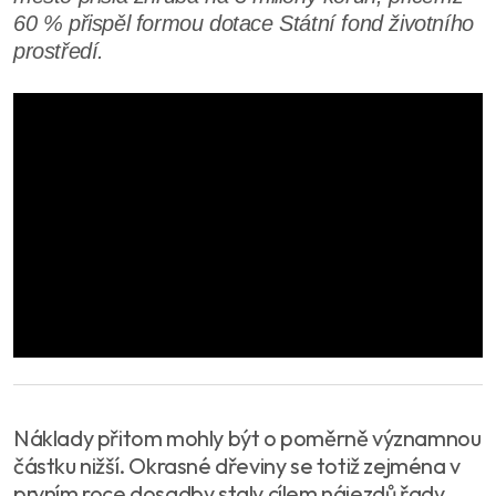
60 % přispěl formou dotace Státní fond životního
prostředí.
Náklady přitom mohly být o poměrně významnou
částku nižší. Okrasné dřeviny se totiž zejména v
prvním roce dosadby staly cílem nájezdů řady