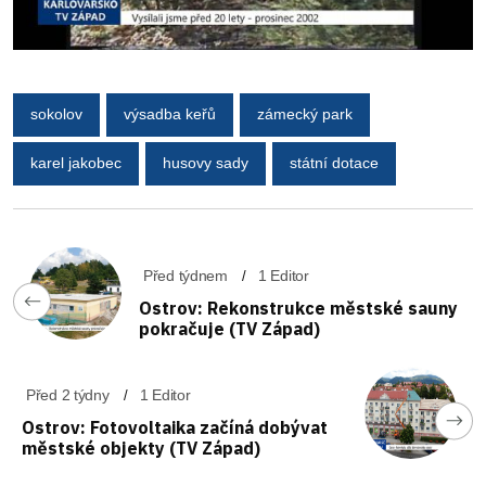
sokolov
výsadba keřů
zámecký park
karel jakobec
husovy sady
státní dotace
Před týdnem
1 Editor
Ostrov: Rekonstrukce městské sauny
pokračuje (TV Západ)
Před 2 týdny
1 Editor
Ostrov: Fotovoltaika začíná dobývat
městské objekty (TV Západ)