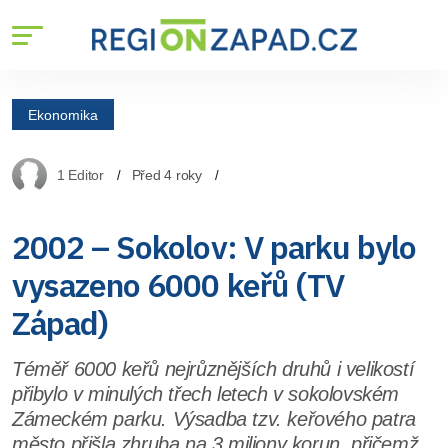
Ekonomika
1 Editor
Před 4 roky
2002 – Sokolov: V parku bylo
vysazeno 6000 keřů (TV
Západ)
Téměř 6000 keřů nejrůznějších druhů i velikostí
přibylo v minulých třech letech v sokolovském
Zámeckém parku. Výsadba tzv. keřového patra
město přišla zhruba na 3 miliony korun, přičemž