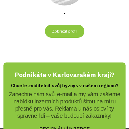
-
Zobrazit profil
Podnikáte v Karlovarském kraji?
Chcete zviditelnit svůj byznys v našem regionu?
Zanechte nám svůj e-mail a my vám zašleme
nabídku inzertních produktů šitou na míru
přesně pro vás. Reklama u nás osloví ty
správné lidi – vaše budoucí zákazníky!