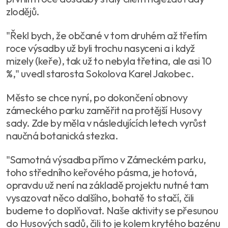
zlodějů.
"Řekl bych, že občané v tom druhém až třetím
roce výsadby už byli trochu nasyceni a i když
mizely (keře), tak už to nebyla třetina, ale asi 10
%," uvedl starosta Sokolova Karel Jakobec.
Město se chce nyní, po dokončení obnovy
zámeckého parku zaměřit na protější Husovy
sady. Zde by měla v následujících letech vyrůst
naučná botanická stezka.
"Samotná výsadba přímo v Zámeckém parku,
toho středního keřového pásma, je hotová,
opravdu už není na základě projektu nutné tam
vysazovat něco dalšího, bohatě to stačí, čili
budeme to doplňovat. Naše aktivity se přesunou
do Husových sadů, čili to je kolem krytého bazénu