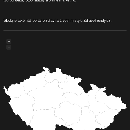
tvorbu webů, SEO služby a online marketing.
Sledujte také náš
portál o zdraví
a životním stylu
ZdraveTrendy.cz
.
+
−