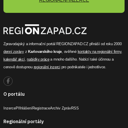
REGIONÁLNÍ INZERCE
Zpravodajský a informační portál REGIONZAPAD.CZ přináší od roku 2000
denní zprávy
z
Karlovarského kraje
, ověřené
kontakty na regionální firmy
,
kalendář akcí
,
nabídky práce
a mnoho dalšího. Nabízí také účinnou a
cenově dostupnou
regionální inzerci
pro podnikatele i jednotlivce.
O portálu
Inzerce
Přihlášení
Registrace
Archiv Zpráv
RSS
Regionální portály