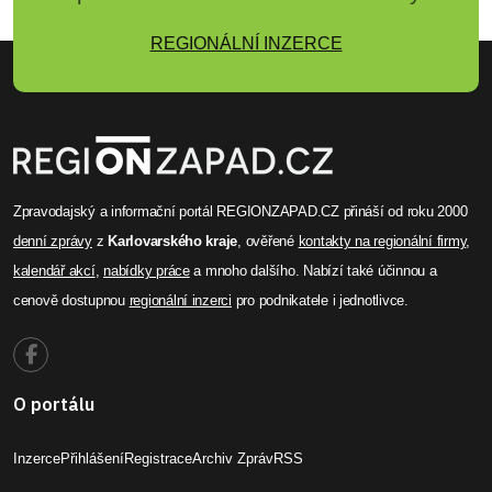
REGIONÁLNÍ INZERCE
Zpravodajský a informační portál REGIONZAPAD.CZ přináší od roku 2000
denní zprávy
z
Karlovarského kraje
, ověřené
kontakty na regionální firmy
,
kalendář akcí
,
nabídky práce
a mnoho dalšího. Nabízí také účinnou a
cenově dostupnou
regionální inzerci
pro podnikatele i jednotlivce.
O portálu
Inzerce
Přihlášení
Registrace
Archiv Zpráv
RSS