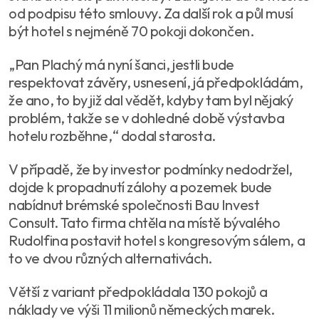
od podpisu této smlouvy. Za další rok a půl musí
být hotel s nejméně 70 pokoji dokončen.
„Pan Plachý má nyní šanci, jestli bude
respektovat závěry, usnesení, já předpokládám,
že ano, to by již dal vědět, kdyby tam byl nějaký
problém, takže se v dohledné době výstavba
hotelu rozběhne,“ dodal starosta.
V případě, že by investor podmínky nedodržel,
dojde k propadnutí zálohy a pozemek bude
nabídnut brémské společnosti Bau Invest
Consult. Tato firma chtěla na místě bývalého
Rudolfina postavit hotel s kongresovým sálem, a
to ve dvou různých alternativách.
Větší z variant předpokládala 130 pokojů a
náklady ve výši 11 milionů německých marek.