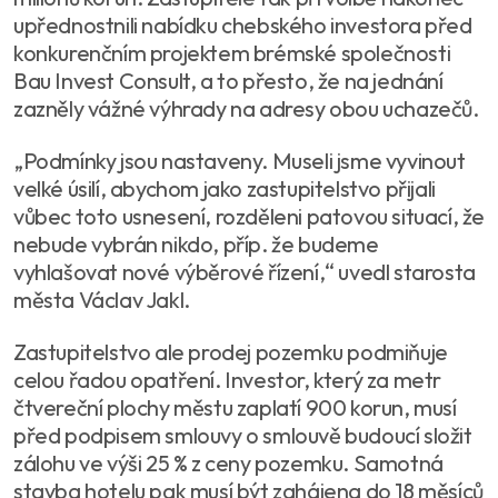
upřednostnili nabídku chebského investora před
konkurenčním projektem brémské společnosti
Bau Invest Consult, a to přesto, že na jednání
zazněly vážné výhrady na adresy obou uchazečů.
„Podmínky jsou nastaveny. Museli jsme vyvinout
velké úsilí, abychom jako zastupitelstvo přijali
vůbec toto usnesení, rozděleni patovou situací, že
nebude vybrán nikdo, příp. že budeme
vyhlašovat nové výběrové řízení,“ uvedl starosta
města Václav Jakl.
Zastupitelstvo ale prodej pozemku podmiňuje
celou řadou opatření. Investor, který za metr
čtvereční plochy městu zaplatí 900 korun, musí
před podpisem smlouvy o smlouvě budoucí složit
zálohu ve výši 25 % z ceny pozemku. Samotná
stavba hotelu pak musí být zahájena do 18 měsíců