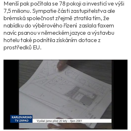
Menší pak počítala se 78 pokoji a investicí ve výši
7,5 milionu. Sympatie části zastupitelstva ale
brémská společnost zřejmě ztratila tím, že
nabídku do výběrového řízení zaslala faxem
navíc psanou v německém jazyce a výstavbu
hotelu také podnítila získáním dotace z
prostředků EU.