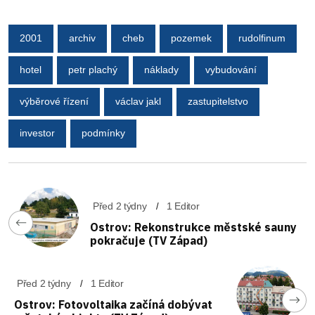
2001
archiv
cheb
pozemek
rudolfinum
hotel
petr plachý
náklady
vybudování
výběrové řízení
václav jakl
zastupitelstvo
investor
podmínky
Před 2 týdny
1 Editor
Ostrov: Rekonstrukce městské sauny
pokračuje (TV Západ)
Před 2 týdny
1 Editor
Ostrov: Fotovoltaika začíná dobývat