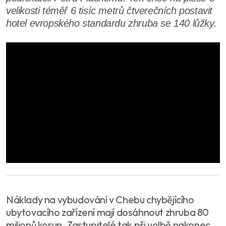
velikosti téměř 6 tisíc metrů čtverečních postavit
hotel evropského standardu zhruba se 140 lůžky.
Náklady na vybudování v Chebu chybějícího
ubytovacího zařízení mají dosáhnout zhruba 80
milionů korun. Zastupitelé tak při volbě nakonec