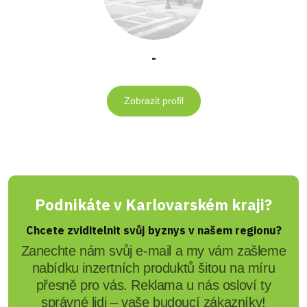
-
Zobrazit profil
Podnikáte v Karlovarském kraji?
Chcete zviditelnit svůj byznys v našem regionu?
Zanechte nám svůj e-mail a my vám zašleme
nabídku inzertních produktů šitou na míru
přesně pro vás. Reklama u nás osloví ty
správné lidi – vaše budoucí zákazníky!