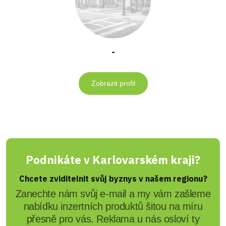
-
Zobrazit profil
Podnikáte v Karlovarském kraji?
Chcete zviditelnit svůj byznys v našem regionu?
Zanechte nám svůj e-mail a my vám zašleme
nabídku inzertních produktů šitou na míru
přesně pro vás. Reklama u nás osloví ty