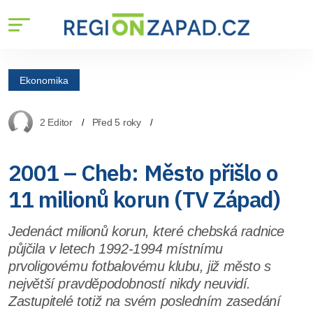
Ekonomika
2 Editor
Před 5 roky
2001 – Cheb: Město přišlo o
11 milionů korun (TV Západ)
Jedenáct milionů korun, které chebská radnice
půjčila v letech 1992-1994 místnímu
prvoligovému fotbalovému klubu, již město s
největší pravděpodobností nikdy neuvidí.
Zastupitelé totiž na svém posledním zasedání