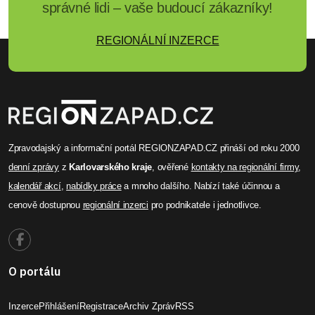
správné lidi – vaše budoucí zákazníky!
REGIONÁLNÍ INZERCE
Zpravodajský a informační portál REGIONZAPAD.CZ přináší od roku 2000
denní zprávy
z
Karlovarského kraje
, ověřené
kontakty na regionální firmy
,
kalendář akcí
,
nabídky práce
a mnoho dalšího. Nabízí také účinnou a
cenově dostupnou
regionální inzerci
pro podnikatele i jednotlivce.
O portálu
Inzerce
Přihlášení
Registrace
Archiv Zpráv
RSS