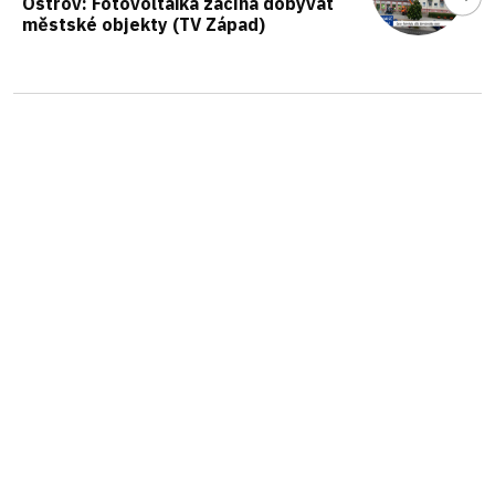
Ostrov: Fotovoltaika začíná dobývat
městské objekty (TV Západ)