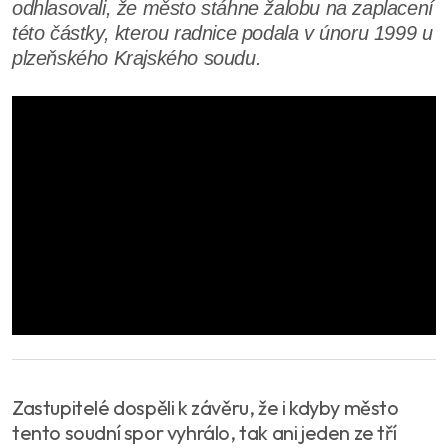
odhlasovali, že město stáhne žalobu na zaplacení
této částky, kterou radnice podala v únoru 1999 u
plzeňského Krajského soudu.
Zastupitelé dospěli k závěru, že i kdyby město
tento soudní spor vyhrálo, tak ani jeden ze tří