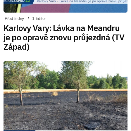
Před 5 dny
1 Editor
Karlovy Vary: Lávka na Meandru
je po opravě znovu průjezdná (TV
Západ)