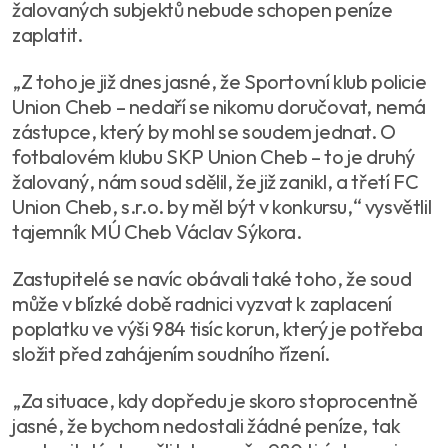
žalovaných subjektů nebude schopen peníze
zaplatit.
„Z toho je již dnes jasné, že Sportovní klub policie
Union Cheb – nedaří se nikomu doručovat, nemá
zástupce, který by mohl se soudem jednat. O
fotbalovém klubu SKP Union Cheb – to je druhý
žalovaný, nám soud sdělil, že již zanikl, a třetí FC
Union Cheb, s.r.o. by měl být v konkursu,“ vysvětlil
tajemník MÚ Cheb Václav Sýkora.
Zastupitelé se navíc obávali také toho, že soud
může v blízké době radnici vyzvat k zaplacení
poplatku ve výši 984 tisíc korun, který je potřeba
složit před zahájením soudního řízení.
„Za situace, kdy dopředu je skoro stoprocentně
jasné, že bychom nedostali žádné peníze, tak