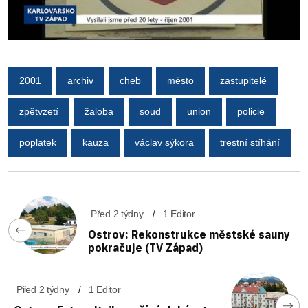
2001
archiv
cheb
město
zastupitelé
zpětvzetí
žaloba
soud
union
policie
poplatek
kauza
václav sýkora
trestní stíhání
Před 2 týdny
1 Editor
Ostrov: Rekonstrukce městské sauny
pokračuje (TV Západ)
Před 2 týdny
1 Editor