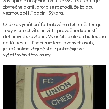
zastupitelé dospěli k tomu, že 980 tisíc korun je
zbytečné platit, proto se rozhodli, že žalobu
vezmou zpět,“ doplnil Sýkora.
Otázka vymáhání fotbalového dluhu městem je
tedy v tuto chvíli s největší pravděpodobností
definitivně uzavřena. Vyloučit se ale do budoucna
nedá trestní stíhání zainteresovaných osob,
jelikož policie zřejmě stále pokračuje ve
vyšetřování této kauzy.