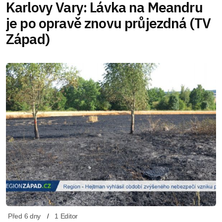
Karlovy Vary: Lávka na Meandru
je po opravě znovu průjezdná (TV
Západ)
Před 6 dny
1 Editor