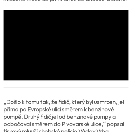
„Došlo k tomu tak, že řidič, který byl usmrcen, jel
přímo po Evropské ulici směrem k benzinové
pumpě. Druhý řidič jel od benzinové pumpy a
odbočoval směrem do Pivovarské ulice,“ popsal
tiskový mluvčí chebské policie Václav Vrba.