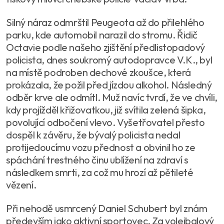
Silný náraz odmrštil Peugeota až do přilehlého
parku, kde automobil narazil do stromu. Řidič
Octavie podle našeho zjištění předlistopadový
policista, dnes soukromý autodopravce V.K., byl
na místě podroben dechové zkoušce, která
prokázala, že požil před jízdou alkohol. Následný
odběr krve ale odmítl. Muž navíc tvrdí, že ve chvíli,
kdy projížděl křižovatkou, již svítila zelená šipka,
povolující odbočení vlevo. Vyšetřovatel přesto
dospěl k závěru, že bývalý policista nedal
protijedoucímu vozu přednost a obvinil ho ze
spáchání trestného činu ublížení na zdraví s
následkem smrti, za což mu hrozí až pětileté
vězení.
Při nehodě usmrcený Daniel Schubert byl znám
především jako aktivní sportovec. Za volejbalový