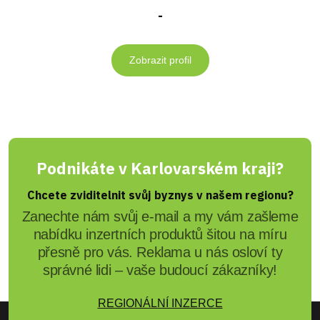
-
Zobrazit profil
Podnikáte v Karlovarském kraji?
Chcete zviditelnit svůj byznys v našem regionu?
Zanechte nám svůj e-mail a my vám zašleme
nabídku inzertních produktů šitou na míru
přesně pro vás. Reklama u nás osloví ty
správné lidi – vaše budoucí zákazníky!
REGIONÁLNÍ INZERCE