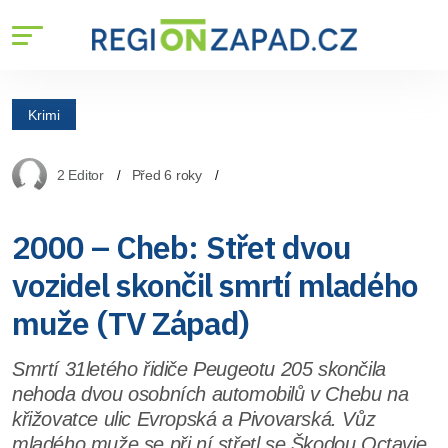
Krimi
2 Editor
Před 6 roky
2000 – Cheb: Střet dvou
vozidel skončil smrtí mladého
muže (TV Západ)
Smrtí 31letého řidiče Peugeotu 205 skončila
nehoda dvou osobních automobilů v Chebu na
křižovatce ulic Evropská a Pivovarská. Vůz
mladého muže se při ní střetl se Škodou Octavie.