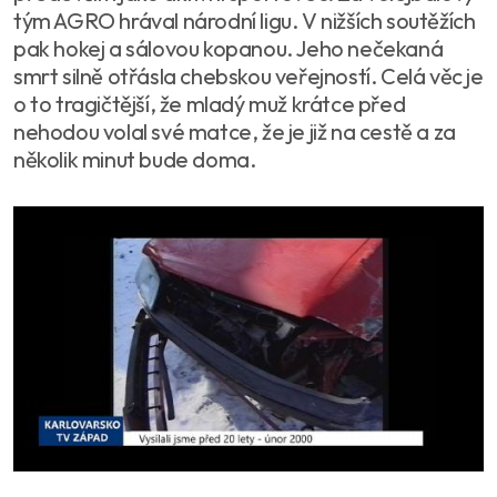
tým AGRO hrával národní ligu. V nižších soutěžích
pak hokej a sálovou kopanou. Jeho nečekaná
smrt silně otřásla chebskou veřejností. Celá věc je
o to tragičtější, že mladý muž krátce před
nehodou volal své matce, že je již na cestě a za
několik minut bude doma.