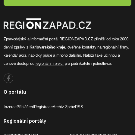
Zpravodajský a informační portál REGIONZAPAD.CZ přináší od roku 2000
denní zprávy
z
Karlovarského kraje
, ověřené
kontakty na regionální firmy
,
kalendář akcí
,
nabídky práce
a mnoho dalšího. Nabízí také účinnou a
cenově dostupnou
regionální inzerci
pro podnikatele i jednotlivce.
O portálu
Inzerce
Přihlášení
Registrace
Archiv Zpráv
RSS
Regionální portály