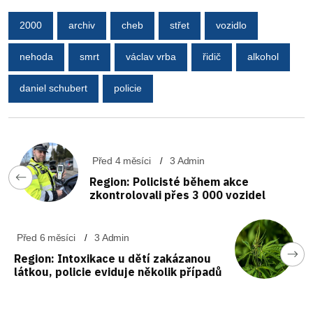
2000
archiv
cheb
střet
vozidlo
nehoda
smrt
václav vrba
řidič
alkohol
daniel schubert
policie
Před 4 měsíci
3 Admin
Region: Policisté během akce
zkontrolovali přes 3 000 vozidel
Před 6 měsíci
3 Admin
Region: Intoxikace u dětí zakázanou
látkou, policie eviduje několik případů