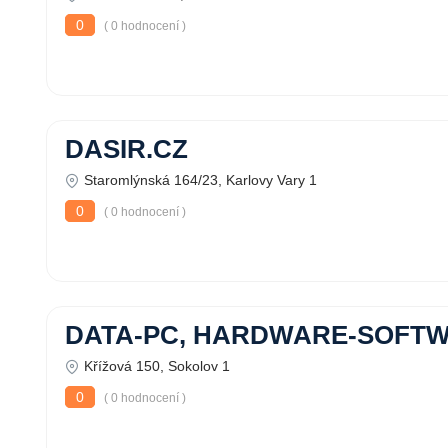
0
( 0 hodnocení )
DASIR.CZ
Staromlýnská 164/23, Karlovy Vary 1
0
( 0 hodnocení )
DATA-PC, HARDWARE-SOFTWAR
Křížová 150, Sokolov 1
0
( 0 hodnocení )