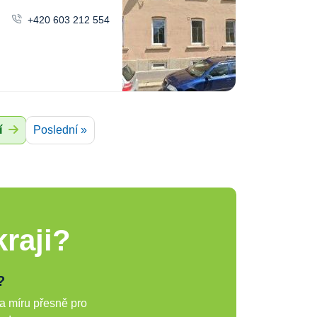
+420 603 212 554
í
Poslední »
raji?
?
a míru přesně pro