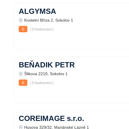
ALGYMSA
Kostelní Bříza 2, Sokolov 1
0
( 0 hodnocení )
BEŇADIK PETR
Šlikova 2210, Sokolov 1
0
( 0 hodnocení )
COREIMAGE s.r.o.
Husova 329/32, Mariánské Lázně 1