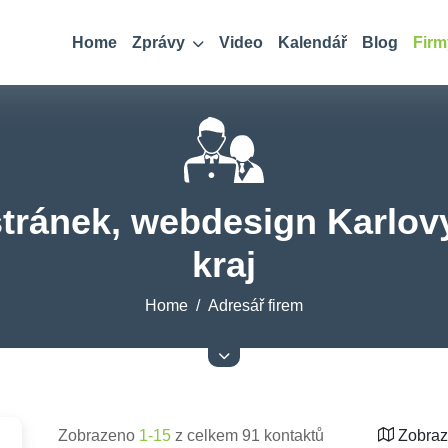
Home
Zprávy
Video
Kalendář
Blog
Firm
tránek, webdesign Karlovy
kraj
Home
Adresář firem
Zobrazeno
1-15
z celkem 91 kontaktů
Zobraz