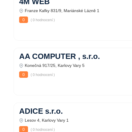
4M WEB
Franze Kafky 831/9, Mariánské Lázně 1
0
( 0 hodnocení )
AA COMPUTER , s.r.o.
Konečná 917/25, Karlovy Vary 5
0
( 0 hodnocení )
ADICE s.r.o.
Lesov 4, Karlovy Vary 1
0
( 0 hodnocení )