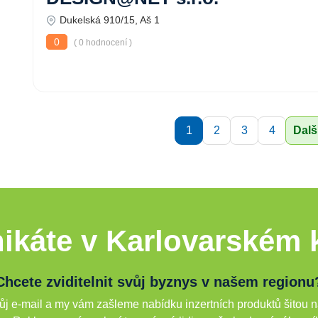
Dukelská 910/15, Aš 1
0
( 0 hodnocení )
1
2
3
4
Dalš
ikáte v Karlovarském k
Chcete zviditelnit svůj byznys v našem regionu
j e-mail a my vám zašleme nabídku inzertních produktů šitou n