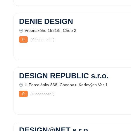
DENIE DESIGN
Vrbenského 1531/8, Cheb 2
0
( 0 hodnocení )
DESIGN REPUBLIC s.r.o.
U Porcelánky 868, Chodov u Karlových Var 1
0
( 0 hodnocení )
DESIGN@NET s.r.o.