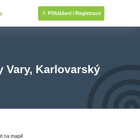
Přihlášení /
Registrace
y
 Vary, Karlovarský
it na mapě