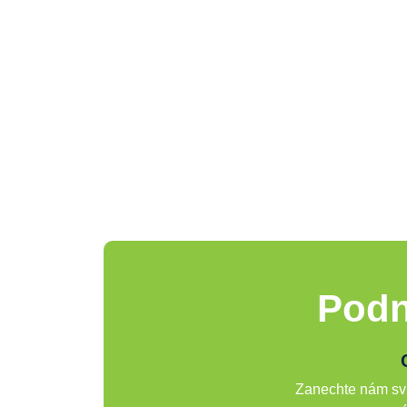
Podn
Zanechte nám svů