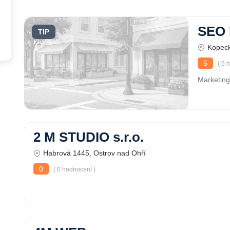
SEO 
TIP
Kopeck
5
( 5 
Marketing
2 M STUDIO s.r.o.
Habrová 1445, Ostrov nad Ohří
0
( 0 hodnocení )