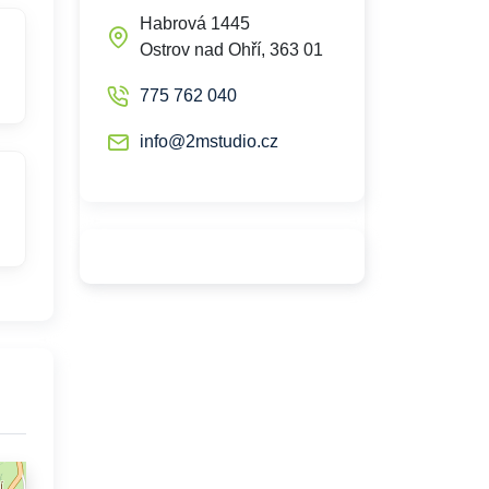
Habrová 1445
Ostrov nad Ohří, 363 01
775 762 040
info@2mstudio.cz