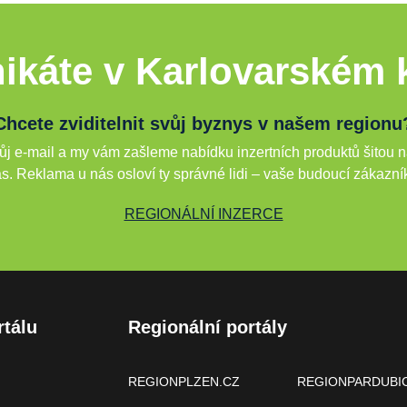
ikáte v Karlovarském k
Chcete zviditelnit svůj byznys v našem regionu
j e-mail a my vám zašleme nabídku inzertních produktů šitou n
s. Reklama u nás osloví ty správné lidi – vaše budoucí zákazní
REGIONÁLNÍ INZERCE
rtálu
Regionální portály
REGIONPLZEN.CZ
REGIONPARDUBI