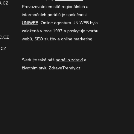
A.CZ
Provozovatelem sítě regionálních a
informačních portálů je společnost
UNIWEB
. Online agentura UNIWEB byla
založená v roce 1997 a poskytuje tvorbu
C.CZ
webů, SEO služby a online marketing.
.CZ
Sledujte také náš
portál o zdraví
a
životním stylu
ZdraveTrendy.cz
.