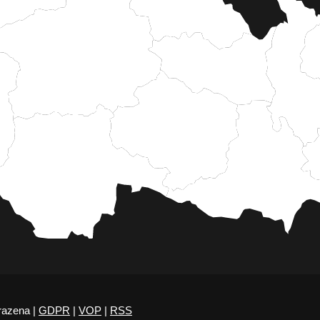
razena |
GDPR
|
VOP
|
RSS