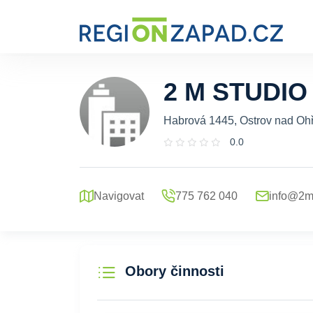
2 M STUDIO s
Habrová 1445, Ostrov nad Ohř
0.0
Navigovat
775 762 040
info@2m
Obory činnosti