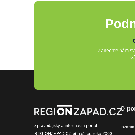
Podn
Zanechte nám svů
vá
O po
Zpravodajský a informační portál
Inzerce
REGIONZAPAD.CZ přináší od roku 2000