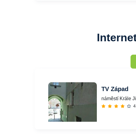
Interne
TV Západ
náměstí Krále J
4