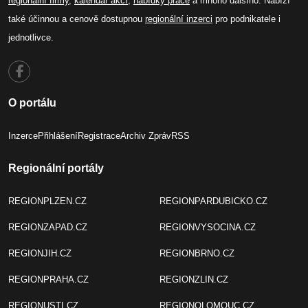
regionální firmy
,
kalendář akcí
,
nabídky práce
a mnoho dalšího. Nabízí
také účinnou a cenově dostupnou
regionální inzerci
pro podnikatele i
jednotlivce.
O portálu
Inzerce
Přihlášení
Registrace
Archiv Zpráv
RSS
Regionální portály
REGIONPLZEN.CZ
REGIONPARDUBICKO.CZ
REGIONZAPAD.CZ
REGIONVYSOCINA.CZ
REGIONJIH.CZ
REGIONBRNO.CZ
REGIONPRAHA.CZ
REGIONZLIN.CZ
REGIONUSTI.CZ
REGIONOLOMOUC.CZ