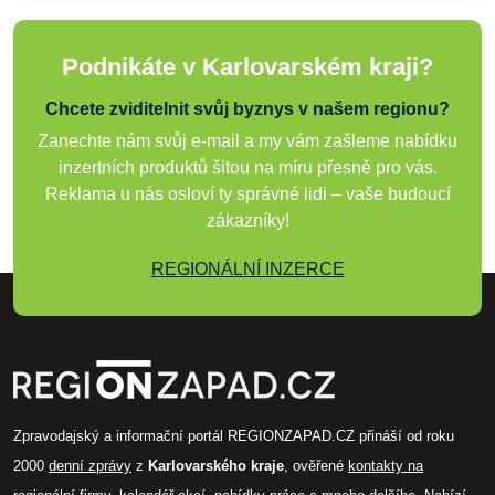
Podnikáte v Karlovarském kraji?
Chcete zviditelnit svůj byznys v našem regionu?
Zanechte nám svůj e-mail a my vám zašleme nabídku
inzertních produktů šitou na míru přesně pro vás.
Reklama u nás osloví ty správné lidi – vaše budoucí
zákazníky!
REGIONÁLNÍ INZERCE
Zpravodajský a informační portál REGIONZAPAD.CZ přináší od roku
2000
denní zprávy
z
Karlovarského kraje
, ověřené
kontakty na