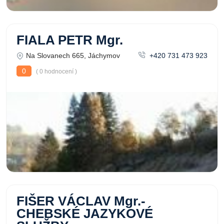
FIALA PETR Mgr.
Na Slovanech 665, Jáchymov
+420 731 473 923
0
( 0 hodnocení )
FIŠER VÁCLAV Mgr.-
CHEBSKÉ JAZYKOVÉ