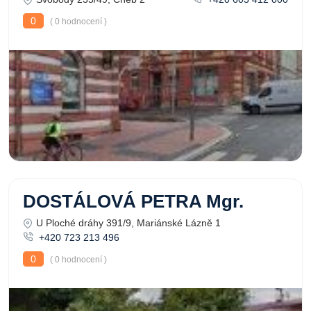
0
( 0 hodnocení )
DOSTÁLOVÁ PETRA Mgr.
U Ploché dráhy 391/9, Mariánské Lázně 1
+420 723 213 496
0
( 0 hodnocení )