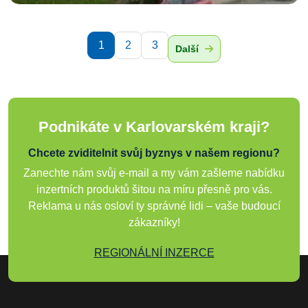
1
2
3
Další
Podnikáte v Karlovarském kraji?
Chcete zviditelnit svůj byznys v našem regionu?
Zanechte nám svůj e-mail a my vám zašleme nabídku
inzertních produktů šitou na míru přesně pro vás.
Reklama u nás osloví ty správné lidi – vaše budoucí
zákazníky!
REGIONÁLNÍ INZERCE