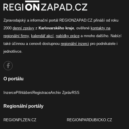
Zpravodajský a informační portál REGIONZAPAD.CZ přináší od roku
2000
denní zprávy
z
Karlovarského kraje
, ověřené
kontakty na
regionální firmy
,
kalendář akcí
,
nabídky práce
a mnoho dalšího. Nabízí
také účinnou a cenově dostupnou
regionální inzerci
pro podnikatele i
jednotlivce.
O portálu
Inzerce
Přihlášení
Registrace
Archiv Zpráv
RSS
Regionální portály
REGIONPLZEN.CZ
REGIONPARDUBICKO.CZ