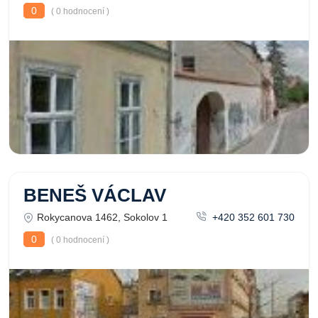
0
( 0 hodnocení )
BENEŠ VÁCLAV
Rokycanova 1462, Sokolov 1
+420 352 601 730
0
( 0 hodnocení )