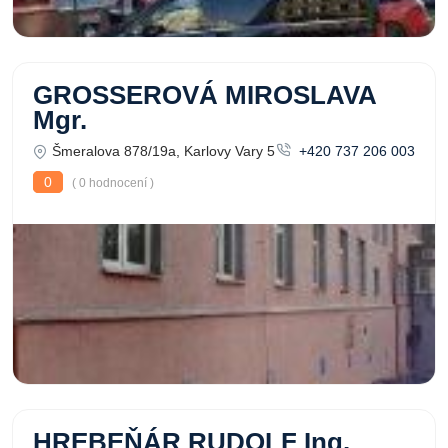
GROSSEROVÁ MIROSLAVA
Mgr.
Šmeralova 878/19a, Karlovy Vary 5
+420 737 206 003
0
( 0 hodnocení )
HREBEŇÁR RUDOLF Ing.