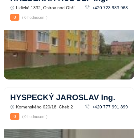
Lidická 1332, Ostrov nad Ohří
+420 723 983 963
0
( 0 hodnocení )
HYSPECKÝ JAROSLAV Ing.
Komenského 620/18, Cheb 2
+420 777 991 899
0
( 0 hodnocení )