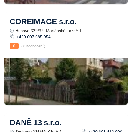
COREIMAGE s.r.o.
Husova 329/32, Mariánské Lázně 1
+420 607 685 954
0
( 0 hodnocení )
DANĚ 13 s.r.o.
Svobody 235/49, Cheb 2
+420 603 412 000