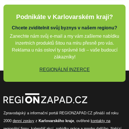
Podnikáte v Karlovarském kraji?
Chcete zviditelnit svůj byznys v našem regionu?
Zanechte nám svůj e-mail a my vám zašleme nabídku
inzertních produktů šitou na míru přesně pro vás.
Reklama u nás osloví ty správné lidi – vaše budoucí
zákazníky!
REGIONÁLNÍ INZERCE
Zpravodajský a informační portál REGIONZAPAD.CZ přináší od roku
2000
denní zprávy
z
Karlovarského kraje
, ověřené
kontakty na
regionální firmy
,
kalendář akcí
,
nabídky práce
a mnoho dalšího. Nabízí