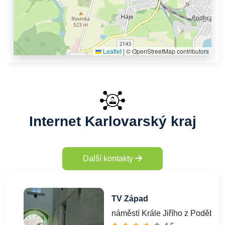
Leaflet
|
© OpenStreetMap contributors
Internet Karlovarský kraj
Další kontakty
TV Západ
náměstí Krále Jiřího z Poděbra