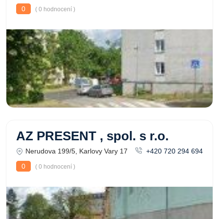
0
( 0 hodnocení )
AZ PRESENT , spol. s r.o.
Nerudova 199/5, Karlovy Vary 17
+420 720 294 694
0
( 0 hodnocení )