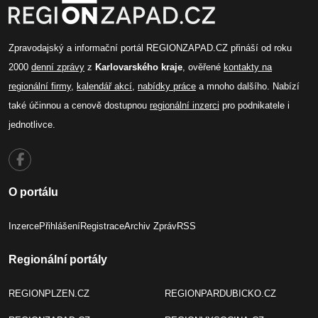
Zpravodajský a informační portál REGIONZAPAD.CZ přináší od roku
2000
denní zprávy
z
Karlovarského kraje
, ověřené
kontakty na
regionální firmy
,
kalendář akcí
,
nabídky práce
a mnoho dalšího. Nabízí
také účinnou a cenově dostupnou
regionální inzerci
pro podnikatele i
jednotlivce.
O portálu
Inzerce
Přihlášení
Registrace
Archiv Zpráv
RSS
Regionální portály
REGIONPLZEN.CZ
REGIONPARDUBICKO.CZ