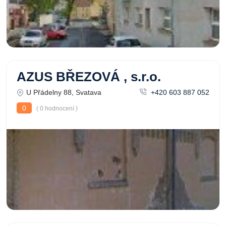
AZUS BŘEZOVÁ , s.r.o.
U Přádelny 88, Svatava
+420 603 887 052
0
( 0 hodnocení )