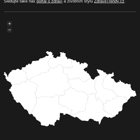
Sledujte také náš
portál o zdraví
a životním stylu
ZdraveTrendy.cz
.
+
−