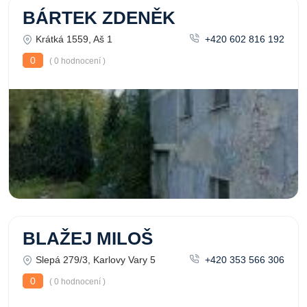
BÁRTEK ZDENĚK
Krátká 1559, Aš 1
+420 602 816 192
0
( 0 hodnocení )
BLAŽEJ MILOŠ
Slepá 279/3, Karlovy Vary 5
+420 353 566 306
0
( 0 hodnocení )