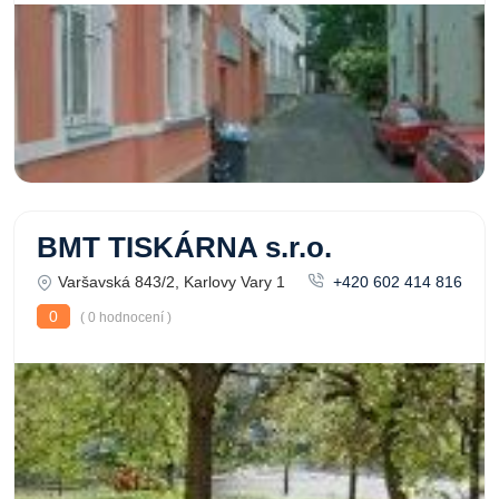
BMT TISKÁRNA s.r.o.
Varšavská 843/2, Karlovy Vary 1
+420 602 414 816
0
( 0 hodnocení )