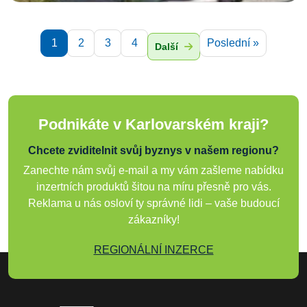
1
2
3
4
Poslední »
Další
Podnikáte v Karlovarském kraji?
Chcete zviditelnit svůj byznys v našem regionu?
Zanechte nám svůj e-mail a my vám zašleme nabídku
inzertních produktů šitou na míru přesně pro vás.
Reklama u nás osloví ty správné lidi – vaše budoucí
zákazníky!
REGIONÁLNÍ INZERCE