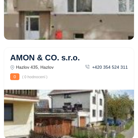
AMON & CO. s.r.o.
Hazlov 435, Hazlov
+420 354 524 311
0
( 0 hodnocení )