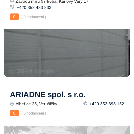
Závodu míru 974/66a, Karlovy Vary 17
+420 353 433 833
0
( 0 hodnocení )
ARIADNE spol. s r.o.
Albeřice 25, Verušičky
+420 353 398 152
0
( 0 hodnocení )