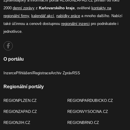
Zpravodajský a informační portál REGIONZAPAD.CZ přináší od roku
2000
denní zprávy
z
Karlovarského kraje
, ověřené
kontakty na
regionální firmy
,
kalendář akcí
,
nabídky práce
a mnoho dalšího. Nabízí
také účinnou a cenově dostupnou
regionální inzerci
pro podnikatele i
jednotlivce.
O portálu
Inzerce
Přihlášení
Registrace
Archiv Zpráv
RSS
Regionální portály
REGIONPLZEN.CZ
REGIONPARDUBICKO.CZ
REGIONZAPAD.CZ
REGIONVYSOCINA.CZ
REGIONJIH.CZ
REGIONBRNO.CZ