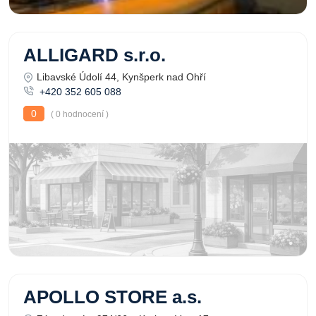
ALLIGARD s.r.o.
Libavské Údolí 44, Kynšperk nad Ohří
+420 352 605 088
0
( 0 hodnocení )
APOLLO STORE a.s.