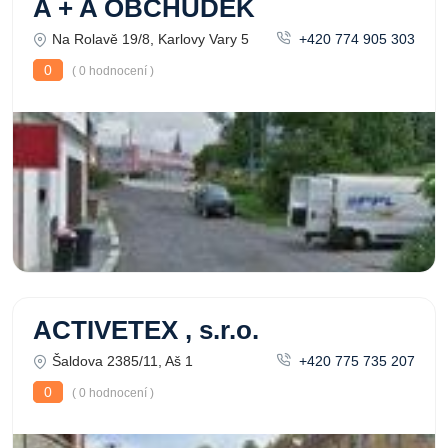
A + A OBCHŮDEK
Na Rolavě 19/8, Karlovy Vary 5
+420 774 905 303
0
( 0 hodnocení )
ACTIVETEX , s.r.o.
Šaldova 2385/11, Aš 1
+420 775 735 207
0
( 0 hodnocení )