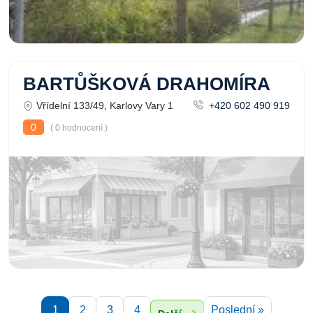
BARTŮŠKOVÁ DRAHOMÍRA
Vřídelní 133/49, Karlovy Vary 1
+420 602 490 919
0
( 0 hodnocení )
1
2
3
4
Poslední »