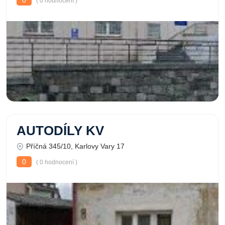
0
( 0 hodnocení )
AUTODÍLY KV
Příčná 345/10, Karlovy Vary 17
0
( 0 hodnocení )