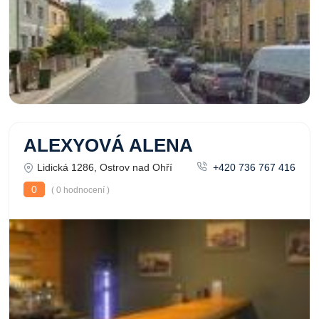
ALEXYOVÁ ALENA
Lidická 1286, Ostrov nad Ohří
+420 736 767 416
0
( 0 hodnocení )