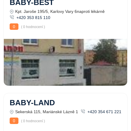
BABY-BEST
Kpt. Jaroše 195/5, Karlovy Vary 6naproti lékárně
+420 353 815 110
0
( 0 hodnocení )
BABY-LAND
Sekerská 115, Mariánské Lázně 1
+420 354 671 221
0
( 0 hodnocení )