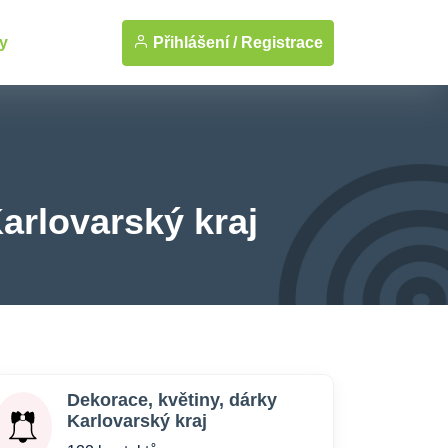
Přihlášení /
Registrace
y
arlovarský kraj
Dekorace, květiny, dárky
Karlovarský kraj