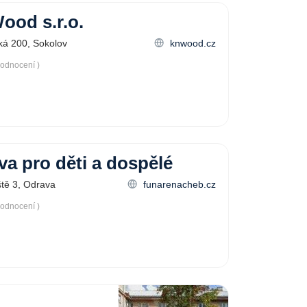
ood s.r.o.
á 200, Sokolov
knwood.cz
hodnocení )
a pro děti a dospělé
ště 3, Odrava
funarenacheb.cz
hodnocení )