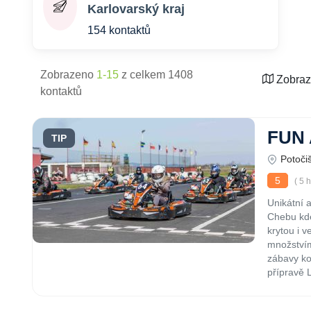
Karlovarský kraj
154 kontaktů
Zobrazeno
1-15
z celkem 1408
Zobraz
kontaktů
FUN 
TIP
Potoči
5
( 5 
Unikátní 
Chebu kde
krytou i 
množstvím 
zábavy ko
přípravě 