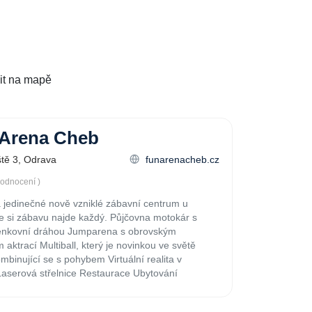
it na mapě
Arena Cheb
ště 3, Odrava
funarenacheb.cz
hodnocení )
a jedinečné nově vzniklé zábavní centrum u
 si zábavu najde každý. Půjčovna motokár s
venkovní dráhou Jumparena s obrovským
aktrací Multiball, který je novinkou ve světě
mbinující se s pohybem Virtuální realita v
Laserová střelnice Restaurace Ubytování