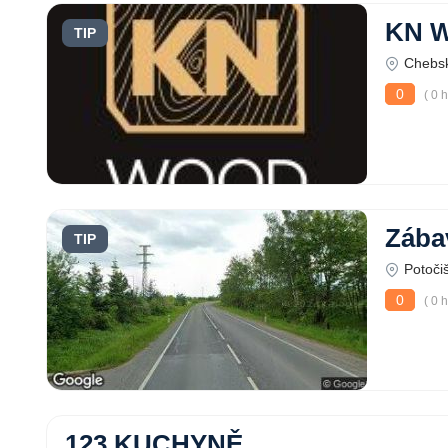
KN W
TIP
Chebsk
0
( 0 
Zábav
TIP
Potoči
0
( 0 
123 KUCHYNĚ