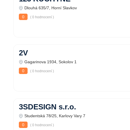
Dlouhá 635/7, Horní Slavkov
0
( 0 hodnocení )
2V
Gagarinova 1934, Sokolov 1
0
( 0 hodnocení )
3SDESIGN s.r.o.
Studentská 78/25, Karlovy Vary 7
0
( 0 hodnocení )