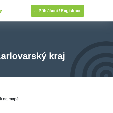
Přihlášení /
Registrace
y
arlovarský kraj
it na mapě