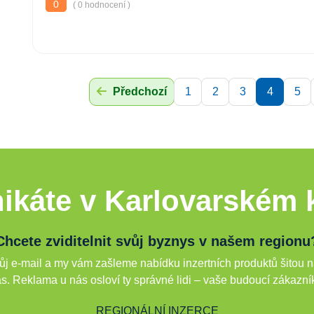
0
( 0 hodnocení )
Předchozí
1
2
3
4
5
ikáte v Karlovarském k
Chcete zviditelnit svůj byznys v našem regionu
j e-mail a my vám zašleme nabídku inzertních produktů šitou n
s. Reklama u nás osloví ty správné lidi – vaše budoucí zákazní
REGIONÁLNÍ INZERCE