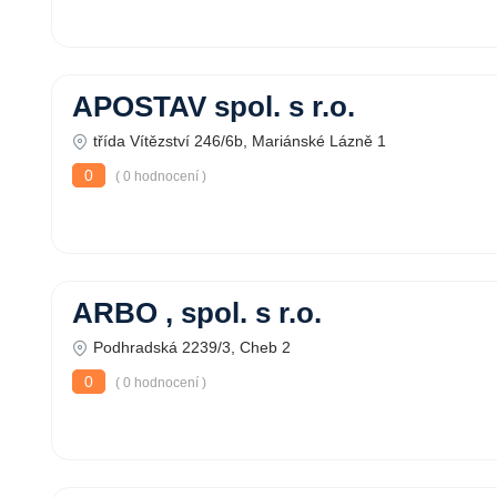
APOSTAV spol. s r.o.
třída Vítězství 246/6b, Mariánské Lázně 1
0
( 0 hodnocení )
ARBO , spol. s r.o.
Podhradská 2239/3, Cheb 2
0
( 0 hodnocení )