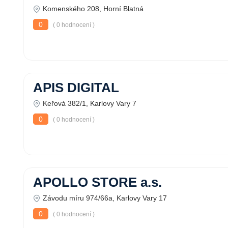
Komenského 208, Horní Blatná
0
( 0 hodnocení )
APIS DIGITAL
Keřová 382/1, Karlovy Vary 7
0
( 0 hodnocení )
APOLLO STORE a.s.
Závodu míru 974/66a, Karlovy Vary 17
0
( 0 hodnocení )