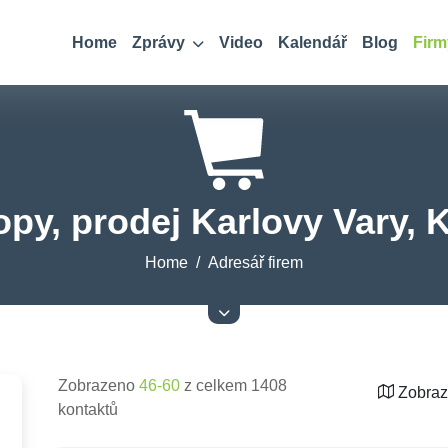
Home
Zprávy
Video
Kalendář
Blog
Firm
py, prodej Karlovy Vary, K
Home
Adresář firem
Zobrazeno
46-60
z celkem 1408
Zobraz
kontaktů