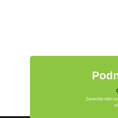
Podn
Zanechte nám svů
vá