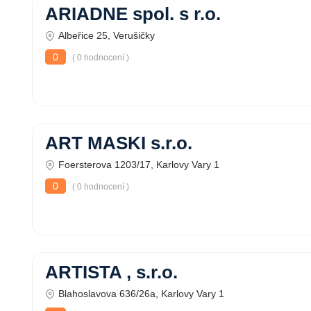
ARIADNE spol. s r.o.
Albeřice 25, Verušičky
0
( 0 hodnocení )
ART MASKI s.r.o.
Foersterova 1203/17, Karlovy Vary 1
0
( 0 hodnocení )
ARTISTA , s.r.o.
Blahoslavova 636/26a, Karlovy Vary 1