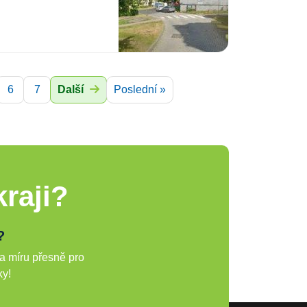
6
7
Další
Poslední »
raji?
?
a míru přesně pro
ky!