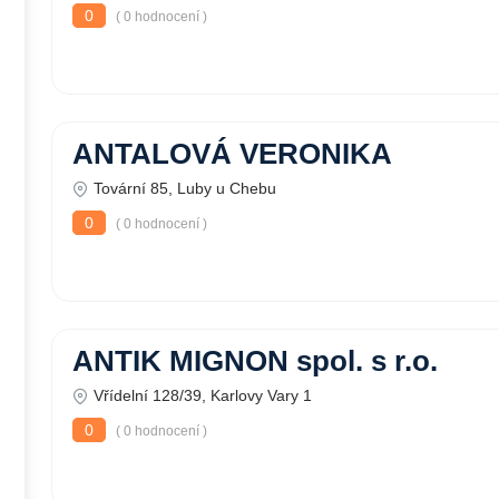
0
( 0 hodnocení )
ANTALOVÁ VERONIKA
Tovární 85, Luby u Chebu
0
( 0 hodnocení )
ANTIK MIGNON spol. s r.o.
Vřídelní 128/39, Karlovy Vary 1
0
( 0 hodnocení )