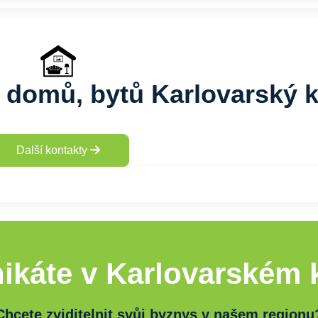
í domů, bytů Karlovarský k
Další kontakty
ikáte v Karlovarském k
Chcete zviditelnit svůj byznys v našem regionu