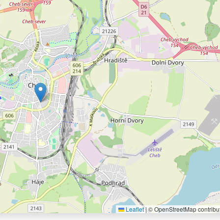
Leaflet
|
© OpenStreetMap contribu