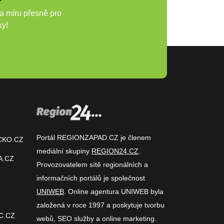
a míru přesně pro
ky!
Portál REGIONZAPAD.CZ je členem
CKO.CZ
mediální skupiny
REGION24.CZ
.
A.CZ
Provozovatelem sítě regionálních a
informačních portálů je společnost
UNIWEB
. Online agentura UNIWEB byla
založená v roce 1997 a poskytuje tvorbu
C.CZ
webů, SEO služby a online marketing.