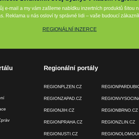
j e-mail a my vám zašleme nabídku inzertních produktů šitou n
s. Reklama u nás osloví ty správné lidi – vaše budoucí zákazní
REGIONÁLNÍ INZERCE
rtálu
Regionální portály
REGIONPLZEN.CZ
REGIONPARDUBI
ení
REGIONZAPAD.CZ
REGIONVYSOCIN
ace
REGIONJIH.CZ
REGIONBRNO.CZ
Zpráv
REGIONPRAHA.CZ
REGIONZLIN.CZ
REGIONUSTI.CZ
REGIONOLOMOU