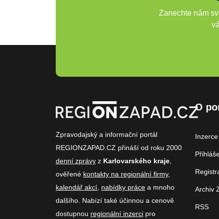
Zanechte nám svů
vá
O po
Zpravodajský a informační portál
Inzerce
REGIONZAPAD.CZ přináší od roku 2000
Přihláš
denní zprávy
z
Karlovarského kraje
,
Registr
ověřené
kontakty na regionální firmy
,
kalendář akcí
,
nabídky práce
a mnoho
Archiv 
dalšího. Nabízí také účinnou a cenově
RSS
dostupnou
regionální inzerci
pro