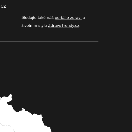
.CZ
Sledujte také náš
portál o zdraví
a
životním stylu
ZdraveTrendy.cz
.