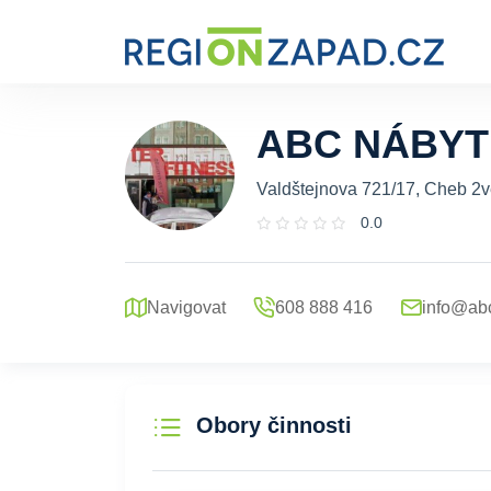
ABC NÁBY
Valdštejnova 721/17, Cheb 2v
0.0
Navigovat
608 888 416
info@ab
Obory činnosti