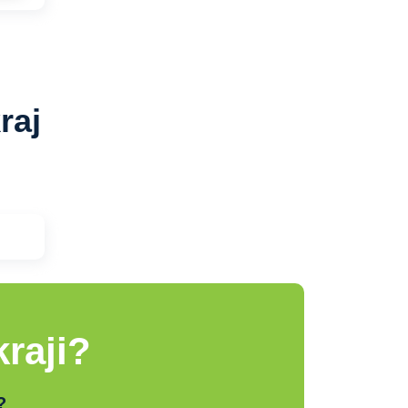
raj
raji?
?