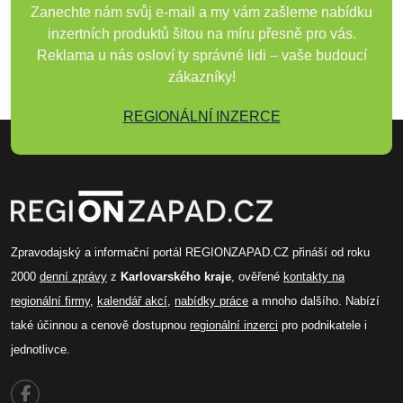
Zanechte nám svůj e-mail a my vám zašleme nabídku
inzertních produktů šitou na míru přesně pro vás.
Reklama u nás osloví ty správné lidi – vaše budoucí
zákazníky!
REGIONÁLNÍ INZERCE
Zpravodajský a informační portál REGIONZAPAD.CZ přináší od roku
2000
denní zprávy
z
Karlovarského kraje
, ověřené
kontakty na
regionální firmy
,
kalendář akcí
,
nabídky práce
a mnoho dalšího. Nabízí
také účinnou a cenově dostupnou
regionální inzerci
pro podnikatele i
jednotlivce.