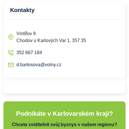
Kontakty
Vintířov 9
Chodov u Karlových Var 1, 357 35
352 667 184
d.bartosova@volny.cz
Podnikáte v Karlovarském kraji?
Chcete zviditelnit svůj byznys v našem regionu?