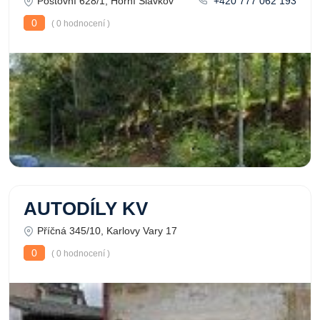
Poštovní 628/1, Horní Slavkov
+420 777 062 193
0
( 0 hodnocení )
AUTODÍLY KV
Příčná 345/10, Karlovy Vary 17
0
( 0 hodnocení )