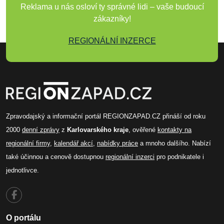
Reklama u nás osloví ty správné lidi – vaše budoucí
zákazníky!
REGIONÁLNÍ INZERCE
Zpravodajský a informační portál REGIONZAPAD.CZ přináší od roku
2000
denní zprávy
z
Karlovarského kraje
, ověřené
kontakty na
regionální firmy
,
kalendář akcí
,
nabídky práce
a mnoho dalšího. Nabízí
také účinnou a cenově dostupnou
regionální inzerci
pro podnikatele i
jednotlivce.
O portálu