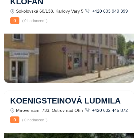
KLOFAN
Sokolovská 60/138, Karlovy Vary 5
+420 603 949 399
0
( 0 hodnocení )
KOENIGSTEINOVÁ LUDMILA
Mírové nám. 733, Ostrov nad Ohří
+420 602 445 872
0
( 0 hodnocení )