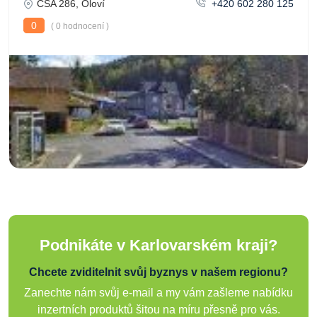
ČSA 286, Oloví
+420 602 280 125
0
( 0 hodnocení )
Podnikáte v Karlovarském kraji?
Chcete zviditelnit svůj byznys v našem regionu?
Zanechte nám svůj e-mail a my vám zašleme nabídku
inzertních produktů šitou na míru přesně pro vás.