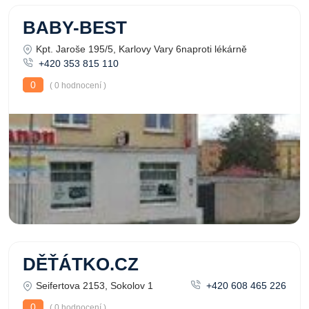
BABY-BEST
Kpt. Jaroše 195/5, Karlovy Vary 6naproti lékárně
+420 353 815 110
0
( 0 hodnocení )
DĚŤÁTKO.CZ
Seifertova 2153, Sokolov 1
+420 608 465 226
0
( 0 hodnocení )