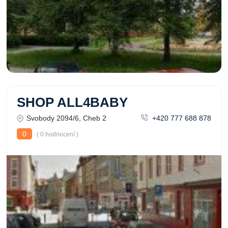
SHOP ALL4BABY
Svobody 2094/6, Cheb 2
+420 777 688 878
0
( 0 hodnocení )