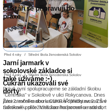
Před 4 roky
Střední škola živnostenská Sokolov
Jarní jarmark v
sokolovské základce si
také užíváme :-)
Právě nyní spolupracujeme se základní školou
"Centrálka" v Sokolově v ulici Rokycanova. Dnes
jsme otevřeli malou kavárnu a dílničky na 2. ZŠ v
Sokolově u příležitosti Jarního jarmarku radosti,