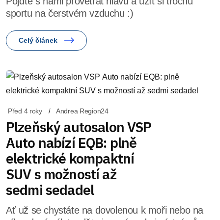
Pojďte s námi provětrat hlavu a užít si trochu
sportu na čerstvém vzduchu :)
Celý článek
Před 4 roky
Andrea Region24
Plzeňský autosalon VSP
Auto nabízí EQB: plně
elektrické kompaktní
SUV s možností až
sedmi sedadel
Ať už se chystáte na dovolenou k moři nebo na