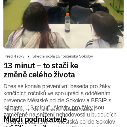
Před 4 roky
Střední škola živnostenská Sokolov
13 minut – to stačí ke
změně celého života
Dnes se konala preventivní beseda pro žáky
končících ročníků ve spolupráci s oddělením
prevence Městské policie Sokolov a BESIP s
názvem ,,13 minut”. Aktivity pro žáky jsou
zaměřené na snížení nehodovosti u budoucích
řidičů za volantem. --- Městská policie Sokolov