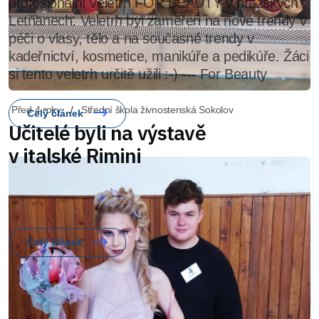
profesionální veletrh FOR BEAUTY v pražských
Letňanech. Veletrh byl zaměřen na nové trendy v
péči o vlasy, tělo a na současné trendy v
kadeřnictví, kosmetice, manikúře a pedikúře. Žáci
si tento veletrh určitě užili :-) --- For Beauty
Celý článek