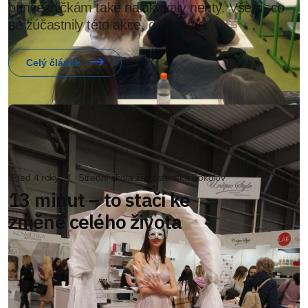
princezničkám také nalakovaly nehty. Všem, co
se zúčastnily této akce, děkujeme.
Celý článek