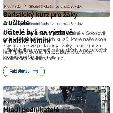
Před 4 roky
Střední škola živnostenská Sokolov
Učitelé byli na výstavě
v italské Rimini
Učitelé byli na výstavě cukrářských a pekařských
technologií Sigep Rimini
Celý článek