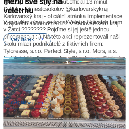
@ibesip BESIP @13minut.official 13 minut
Sokolov @mestosokolov @karlovarskykraj
Karlovarský kraj - oficiální stránka Implementace
Krajského akčního plánu 2 v Karlovarském kraji
Celý článek