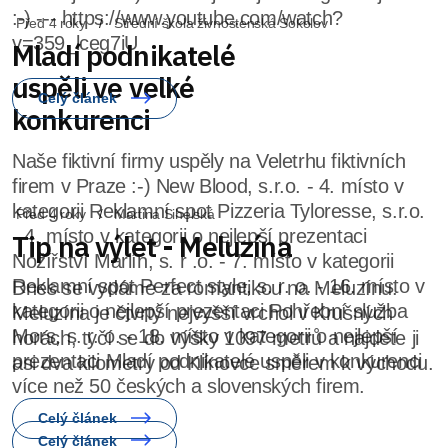
Před 4 roky
Střední škola živnostenská Sokolov
Mladí podnikatelé
uspěli ve velké
konkurenci
Naše fiktivní firmy uspěly na Veletrhu fiktivních
firem v Praze :-) New Blood, s.r.o. - 4. místo v
kategorii Reklamní spot Pizzeria Tyloresse, s.r.o.
- 4. místo v kategorii o nejlepší prezentaci
Nožířství Marlín, s. r .o. - 7. místo v kategorii
Reklamní spot Perfect style, s. r. o. - 16. místo v
kategorii o nejlepší prezentaci Pohřební služba
Mors, s. r. o. - 18. místo v kategorii o nejlepší
prezentaci Mladí podnikatelé uspěli v konkurenci
více než 50 českých a slovenských firem.
Celý článek