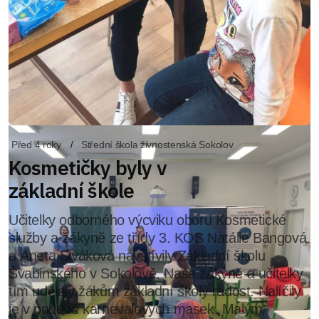
Před 4 roky
Střední škola živnostenská Sokolov
Kosmetičky byly v
základní škole
Učitelky odborného výcviku oboru Kosmetické
služby a žákyně ze třídy 3. KOS Natálie Bangová
a Aneta Siváková navštívily Základní školu
Švabinského v Sokolově. Naše žákyně a učitelky
tím udělaly žákům základní školy radost. Nalíčily
je v podobě karnevalových masek. Malým