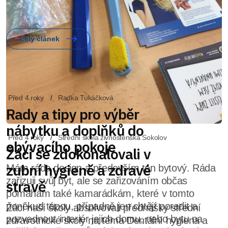
Před 4 roky
Střední škola živnostenská Sokolov
Žáci se zdokonalovali v
zubní hygieně a zdravé
stravě
Žáci naší školy absolvovali přednášky střední
zdravotnické skoly na téma Dentální hygiena a