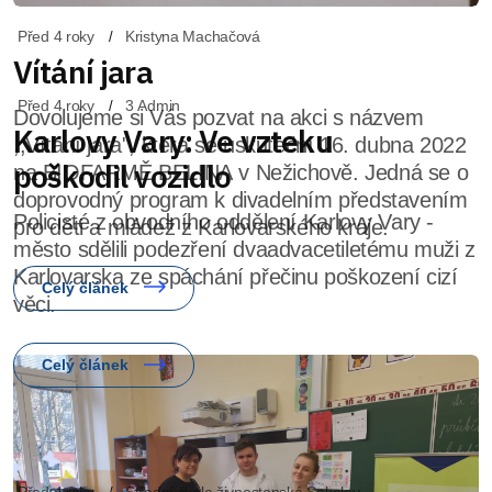
Před 4 roky
Kristyna Machačová
Vítání jara
Dovolujeme si Vás pozvat na akci s názvem
,,Vítání jara", která se uskuteční 16. dubna 2022
na BIOFARMĚ BELINA v Nežichově. Jedná se o
doprovodný program k divadelním představením
pro děti a mládež z Karlovarského kraje.
Celý článek