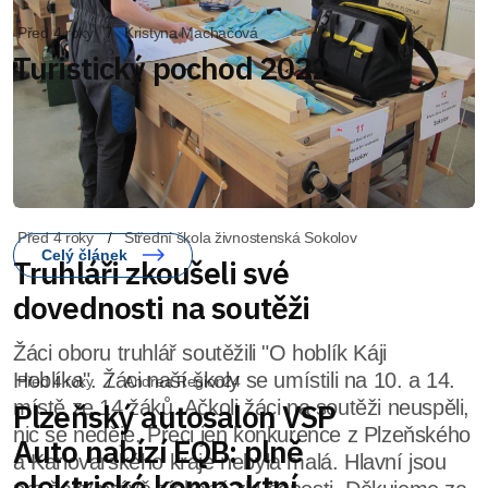
Před 4 roky
Střední škola živnostenská Sokolov
Truhláři zkoušeli své
dovednosti na soutěži
Žáci oboru truhlář soutěžili "O hoblík Káji
Hoblíka". Žáci naší školy se umístili na 10. a 14.
místě ze 14 žáků. Ačkoli žáci na soutěži neuspěli,
nic se neděje. Přeci jen konkurence z Plzeňského
a Karlovarského kraje nebyla malá. Hlavní jsou