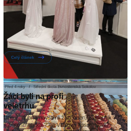
Před 4 roky
Střední škola živnostenská Sokolov
Žáci byli na profi
veletrhu
Dne 7. dubna navštívili žáci oborů Kadeřník ???
+?, Kosmetička ?? a Vlasová kosmetika??