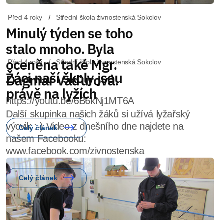
Před 4 roky
Střední škola živnostenská Sokolov
Minulý týden se toho
stalo mnoho. Byla
oceněna také Mgr.
Dagmar Vaďurová.
https://youtu.be/6B6kNj1MT6A
Celý článek