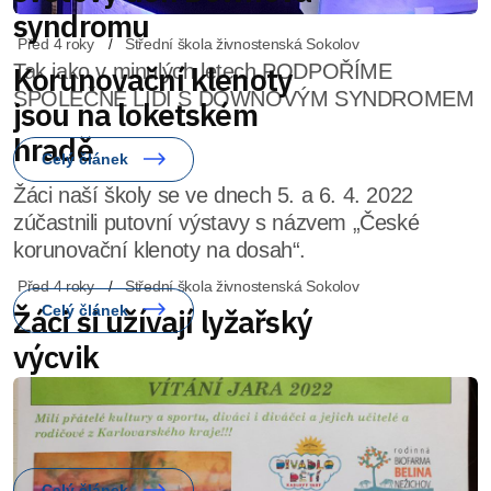
Před 4 roky
Střední škola živnostenská Sokolov
Korunovační klenoty
jsou na loketském
hradě
Žáci naší školy se ve dnech 5. a 6. 4. 2022
zúčastnili putovní výstavy s názvem „České
korunovační klenoty na dosah“.
Celý článek