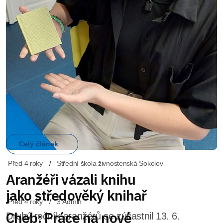
Před 4 roky
Střední škola živnostenská Sokolov
Aranžéři vázali knihu
jako středověký knihař
Druhý ročník aranžérů se zúčastnil 13. 6.