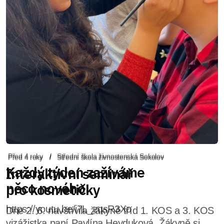
Před 4 roky
Střední škola živnostenská Sokolov
Interaktivní seminář
pro kosmetičky
Dne 2. 6. navštívila žákyně tříd 1. KOS a 3. KOS
vizážistka paní Pavlína Heyduková. Žákyně si