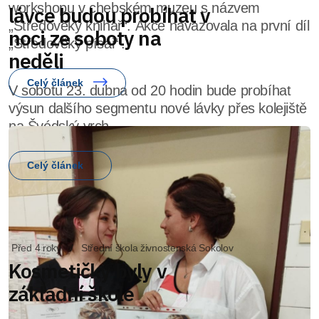
workshopu v chebském muzeu s názvem
„Středověký knihař“. Akce navazovala na první díl
„Středověký písař“.
Celý článek