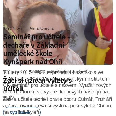
Před 4 roky
Střední škola živnostenská Sokolov
Žáci si užívají výlety s
učiteli
Žáci a učitelé teorie i praxe oboru Cukrář, Truhláři
a Zpracování dřeva si vyšli na pěší výlet z Chebu
na vysílač Dyleň.