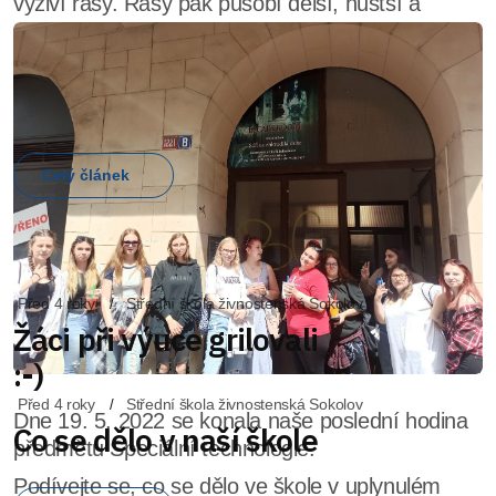
Před 4 roky
Střední škola živnostenská Sokolov
Co se dělo v naší škole
Podívejte se, co se dělo ve škole v uplynulém