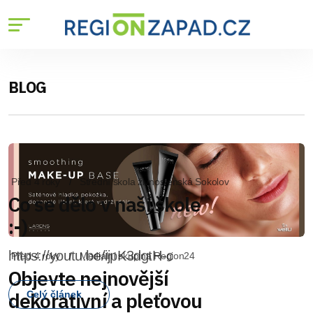
BLOG
Před 4 roky
Mediální skupina Region24
Objevte nejnovější
dekorativní a pleťovou