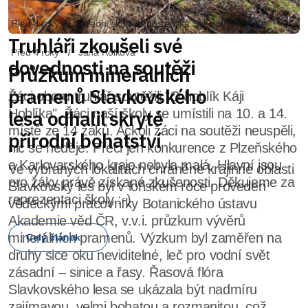
Před 4 roky
Jana Rolková
Průzkum minerálních
pramenů Slavkovského
lesa odhalil skryté
přírodní bohatství
Ve vybraných lokalitách chráněné krajinné oblasti
Slavkovský les byl v loňském roce proveden
vědeckými pracovníky Botanického ústavu
Akademie věd ČR, v.v.i. průzkum vývěrů
minerálních pramenů. Výzkum byl zaměřen na
druhy sice oku neviditelné, leč pro vodní svět
zásadní – sinice a řasy. Řasová flóra
Slavkovského lesa se ukázala být nadmíru
zajímavou, velmi bohatou a rozmanitou, což