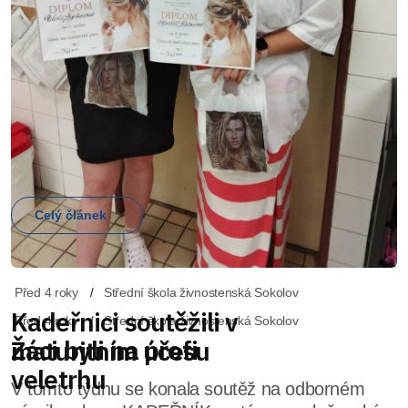
Před 4 roky
Střední škola živnostenská Sokolov
Kadeřnici soutěžili v
maturitním účesu
V tomto týdnu se konala soutěž na odborném