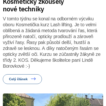
Kosmetičky zkoušely
nové techniky
V tomto týdnu se konal na odborném výcviku
oboru Kosmetička kurz Lash lifting. Je to velmi
oblíbená a žádaná metoda tvarování řas, která
přirozeně natočí, opticky prodlouží a zároveň
vyživí řasy. Řasy pak působí delší, hustší a
zdravě se lesknou. A díky natočeným řasám se
opticky zvětší oči. Kurzu se zúčastnily žákyně ze
třídy 2. KOS. Děkujeme školitelce paní Lindě
Borovkové :-)
Celý článek