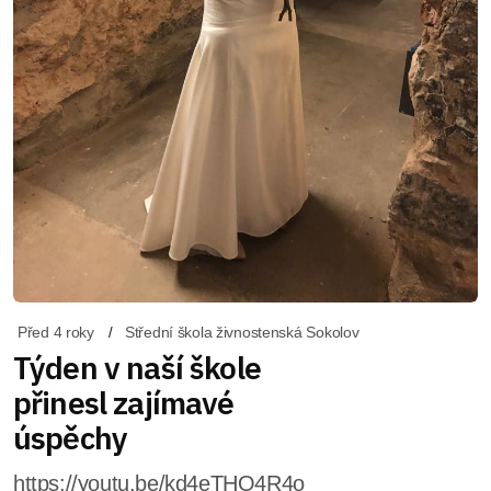
Před 4 roky
Střední škola živnostenská Sokolov
Týden v naší škole
přinesl zajímavé
úspěchy
https://youtu.be/kd4eTHO4R4o