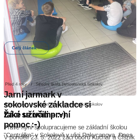
Před 4 roky
Střední škola živnostenská Sokolov
Žáci se učili první
pomoc :-)
V pondělí 23. 5. 2022 žáci oborů Kuchař a Číšník