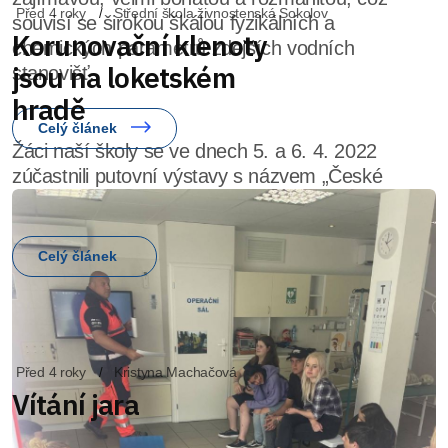
souvisí se širokou škálou fyzikálních a
chemických parametrů zdejších vodních
stanovišť.
Celý článek