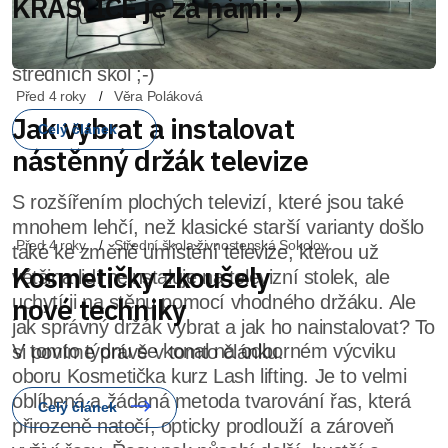
Před 4 roky
Věra Poláková
Jak vybrat a instalovat
nástěnný držák televize
S rozšířením plochých televizí, které jsou také
mnohem lehčí, než klasické starší varianty došlo
také ke změně umístění televize, kterou už
většina lidí neinstaluje na televizní stolek, ale
uchytí ji na stěnu pomocí vhodného držáku. Ale
jak správný držák vybrat a jak ho nainstalovat? To
si povíme právě v tomto článku.
Celý článek