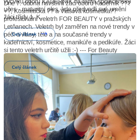
výcviku oboru KADEŘNÍK na téma společenský
učes - maturitní ples, kde předvedli své umění
žáci třídy 1. K.
Celý článek