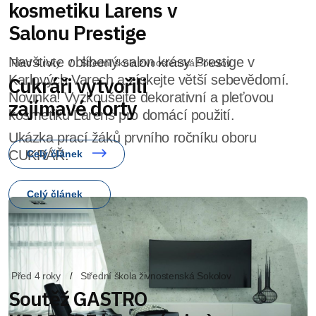
kosmetiku Larens v
Salonu Prestige
Navštivte oblíbený salon krásy Prestige v
Karlových Varech a získejte větší sebevědomí.
Novinka! Vyzkoušejte dekorativní a pleťovou
kosmetiku Larens pro domácí použití.
Celý článek