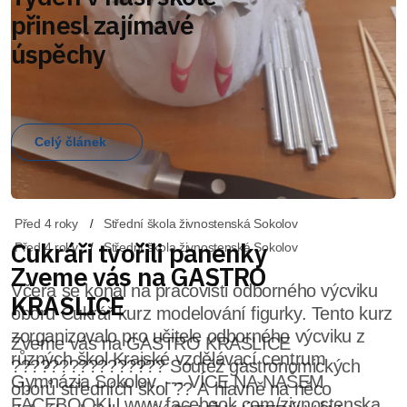
Před 4 roky
Střední škola živnostenská Sokolov
Cukráři tvořili panenky
Včera se konal na pracovišti odborného výcviku
oboru Cukrář kurz modelování figurky. Tento kurz
zorganizovalo pro učitele odborného výcviku z
různých škol Krajské vzdělávací centrum
Gymnázia Sokolov. --- VÍCE NA NAŠEM
FACEBOOKU www.facebook.com/zivnostenska