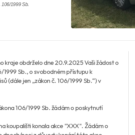
. 106/1999 Sb.
ého kraje obdrželo dne 20.9.2025 Vaši žádost o
6/1999 Sb., o svobodném přístupu k
sů (dále jen „zákon č. 106/1999 Sb.“) v
ákona 106/1999 Sb. žádám o poskytnutí
na koupališti konala akce "XXX". Žádám o
to dnech/noci z důvodu konání této akce