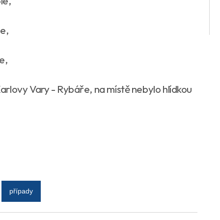
le,
le,
e,
rlovy Vary - Rybáře, na místě nebylo hlídkou
případy