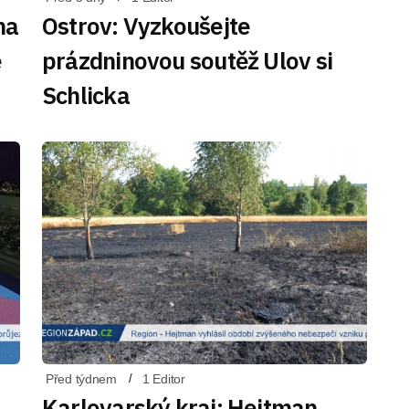
na
Ostrov: Vyzkoušejte
ě
prázdninovou soutěž Ulov si
Schlicka
Před týdnem
1 Editor
Karlovarský kraj: Hejtman