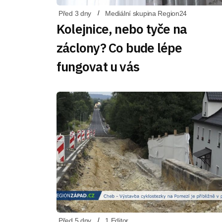
Před 3 dny
Mediální skupina Region24
Kolejnice, nebo tyče na
záclony? Co bude lépe
fungovat u vás
Před 5 dny
1 Editor