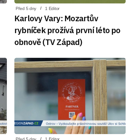
Před 5 dny
1 Editor
Karlovy Vary: Mozartův
rybníček prožívá první léto po
obnově (TV Západ)
Před 5 dny
1 Editor