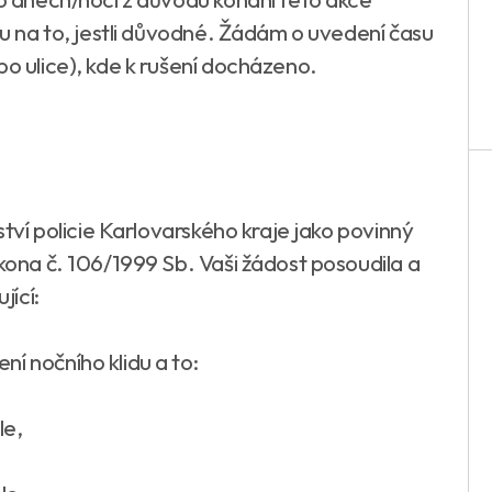
edu na to, jestli důvodné. Žádám o uvedení času
bo ulice), kde k rušení docházeno.
lství policie Karlovarského kraje jako povinný
ákona č. 106/1999 Sb. Vaši žádost posoudila a
ící:
í nočního klidu a to:
le,