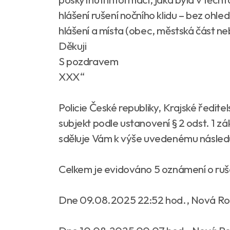
hlášení rušení nočního klidu – bez ohl
hlášení a místa (obec, městská část ne
Děkuji
S pozdravem
XXX“
Policie České republiky, Krajské ředite
subjekt podle ustanovení § 2 odst. 1 z
sděluje Vám k výše uvedenému následuj
Celkem je evidováno 5 oznámení o rušen
Dne 09.08.2025 22:52 hod., Nová Ro