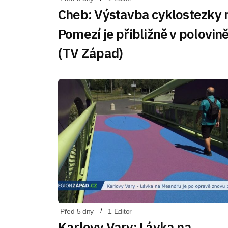
Cheb: Výstavba cyklostezky 
Pomezí je přibližně v polovin
(TV Západ)
Před 5 dny
1 Editor
Karlovy Vary: Lávka na