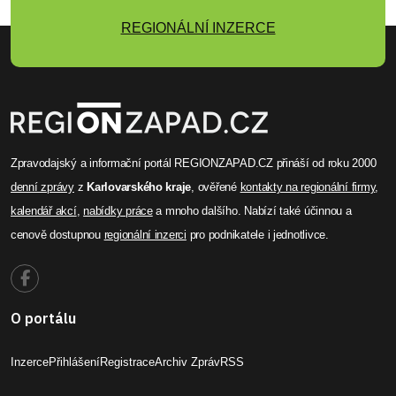
REGIONÁLNÍ INZERCE
Zpravodajský a informační portál REGIONZAPAD.CZ přináší od roku 2000
denní zprávy
z
Karlovarského kraje
, ověřené
kontakty na regionální firmy
,
kalendář akcí
,
nabídky práce
a mnoho dalšího. Nabízí také účinnou a
cenově dostupnou
regionální inzerci
pro podnikatele i jednotlivce.
O portálu
Inzerce
Přihlášení
Registrace
Archiv Zpráv
RSS