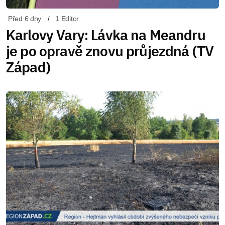
Před 6 dny
1 Editor
Karlovy Vary: Lávka na Meandru
je po opravě znovu průjezdná (TV
Západ)