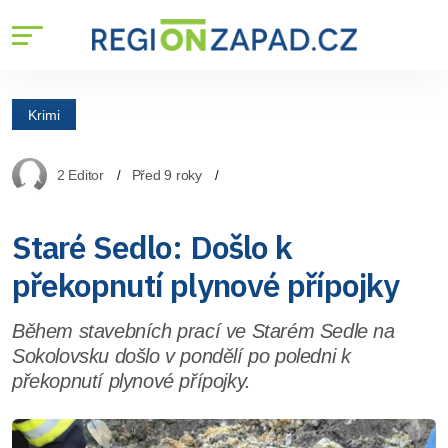
Krimi
2 Editor
Před 9 roky
Staré Sedlo: Došlo k
překopnutí plynové přípojky
Během stavebních prací ve Starém Sedle na
Sokolovsku došlo v pondělí po poledni k
překopnutí plynové přípojky.