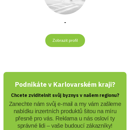
-
Zobrazit profil
Podnikáte v Karlovarském kraji?
Chcete zviditelnit svůj byznys v našem regionu?
Zanechte nám svůj e-mail a my vám zašleme
nabídku inzertních produktů šitou na míru
přesně pro vás. Reklama u nás osloví ty
správné lidi – vaše budoucí zákazníky!