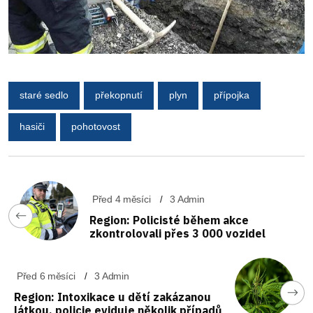
staré sedlo
překopnutí
plyn
přípojka
hasiči
pohotovost
Před 4 měsíci
3 Admin
Region: Policisté během akce
zkontrolovali přes 3 000 vozidel
Před 6 měsíci
3 Admin
Region: Intoxikace u dětí zakázanou
látkou, policie eviduje několik případů