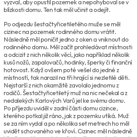
vyzval, aby opustil pozemek a nepohyboval se v
blízkosti domu. Ten tak měl učinit a odejít.
Po odjezdu šestačtyřicetiletého muže se měl
cizinec na pozemek rodinného domu vrátit.
Následně měl poničit jedno z oken a vniknout do
rodinného domu. Měl začít prohledávat místnosti
a odcizit z nich několik věcí, jako například několik
kusů nožů, zapalovačů, hodinky, šperky či finanční
hotovost. Když ovšem poté vešel do jedné z
místností, tak narazil na tři hrající si nezletilé děti.
Nejstarší z nich okamžitě zavolalo jednomu z
rodičů. Šestačtyřicetiletý muž na nic nečekal a z
nedalekých Karlových Varů jel ke svému domu.
Po příjezdu uviděl v zadní části domu cizince,
kterého potkal již ráno, jak z pozemku utíká. Muž
se za ním vydal a po několika set metrech ho měl
uvidět schovaného ve křoví. Cizinec měl následně