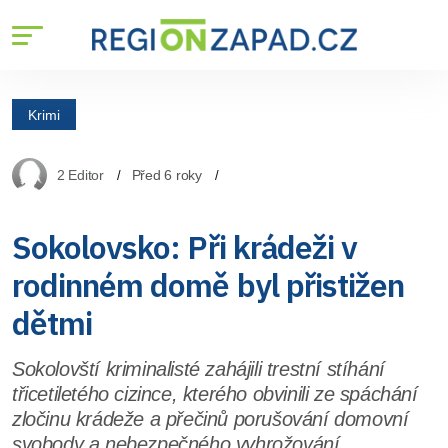
Krimi
2 Editor
Před 6 roky
Sokolovsko: Při krádeži v
rodinném domě byl přistižen
dětmi
Sokolovští kriminalisté zahájili trestní stíhání
třicetiletého cizince, kterého obvinili ze spáchání
zločinu krádeže a přečinů porušování domovní
svobody a nebezpečného vyhrožování.