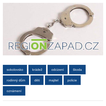
sokolovsko
krádež
odcizení
škoda
rodinný dům
děti
majitel
policie
oznámení