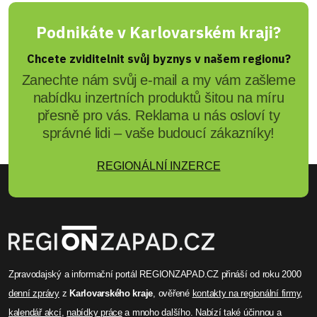
Podnikáte v Karlovarském kraji?
Chcete zviditelnit svůj byznys v našem regionu?
Zanechte nám svůj e-mail a my vám zašleme
nabídku inzertních produktů šitou na míru
přesně pro vás. Reklama u nás osloví ty
správné lidi – vaše budoucí zákazníky!
REGIONÁLNÍ INZERCE
Zpravodajský a informační portál REGIONZAPAD.CZ přináší od roku 2000
denní zprávy
z
Karlovarského kraje
, ověřené
kontakty na regionální firmy
,
kalendář akcí
,
nabídky práce
a mnoho dalšího. Nabízí také účinnou a