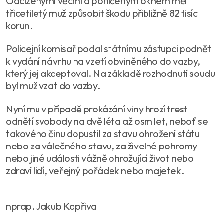
Odcizenými věcmi a poničeným oknem měl
třicetiletý muž způsobit škodu přibližně 82 tisíc
korun.
Policejní komisař podal státnímu zástupci podnět
k vydání návrhu na vzetí obviněného do vazby,
který jej akceptoval. Na základě rozhodnutí soudu
byl muž vzat do vazby.
Nyní mu v případě prokázání viny hrozí trest
odnětí svobody na dvě léta až osm let, neboť se
takového činu dopustil za stavu ohrožení státu
nebo za válečného stavu, za živelné pohromy
nebo jiné události vážně ohrožující život nebo
zdraví lidí, veřejný pořádek nebo majetek.
nprap. Jakub Kopřiva