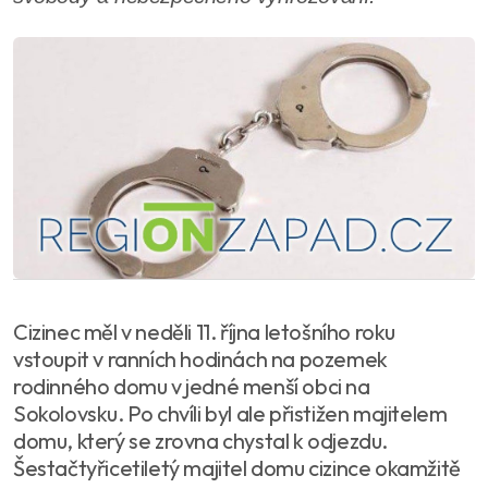
Cizinec měl v neděli 11. října letošního roku
vstoupit v ranních hodinách na pozemek
rodinného domu v jedné menší obci na
Sokolovsku. Po chvíli byl ale přistižen majitelem
domu, který se zrovna chystal k odjezdu.
Šestačtyřicetiletý majitel domu cizince okamžitě