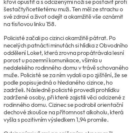
křoví opustit a s odcizenými noži se postavit proti
šestačtyřicetiletému muži. Ten měl ze strachu o
své zdraví a život odejít a okamžitě vše oznámit
na tísňovou linku 158.
Policisté začali po cizinci okamžitě pátrat. Po
necelých patnácti minutách si hlídka z Obvodního
oddělení Loket, která zrovna propátrávala lesní
porost u pozemní komunikace, všimla u
nedalekého rodinného domu v trávě schovaného
muže. Policisté se za ním vydali a po zjištění, že se
podle popisu jedná o hledaného cizince, ho
zadrželi. Následně policisté provedli prohlídku
zadržené osoby, při které zajistili věci odcizené z
rodinného domu. Cizinec se podrobil orientační
dechové zkoušce na přítomnost alkoholu, která
vyšla s pozitivním výsledkem 1,94 promile.