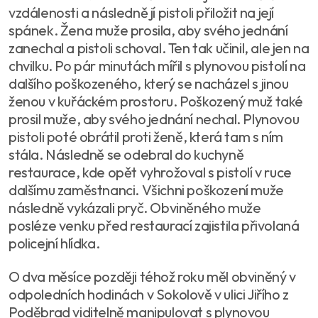
vzdálenosti a následně jí pistoli přiložit na její
spánek. Žena muže prosila, aby svého jednání
zanechal a pistoli schoval. Ten tak učinil, ale jen na
chvilku. Po pár minutách mířil s plynovou pistolí na
dalšího poškozeného, který se nacházel s jinou
ženou v kuřáckém prostoru. Poškozený muž také
prosil muže, aby svého jednání nechal. Plynovou
pistoli poté obrátil proti ženě, která tam s ním
stála. Následně se odebral do kuchyně
restaurace, kde opět vyhrožoval s pistolí v ruce
dalšímu zaměstnanci. Všichni poškození muže
následně vykázali pryč. Obviněného muže
posléze venku před restaurací zajistila přivolaná
policejní hlídka.
O dva měsíce později téhož roku měl obviněný v
odpoledních hodinách v Sokolově v ulici Jiřího z
Poděbrad viditelně manipulovat s plynovou