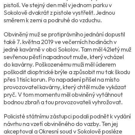
pistolí. Ve stejný den měl v jednom parku v
Sokolově dvakrát z pistole vystřelit. Jednou
směrem k zemi a podruhé do vzduchu.
Obviněný muž se protiprávního jednání dopustil
také 7. května 2019 ve večerních hodinách v
jedné kavárně v obci Sokolov. Tam měl 42letý muž
sevřenou pěstí napadnout muže, který vcházel
do kavárny. Poškozenému muži měl úderem
poškodit dioptrické brýle a způsobit mu tak škodu
přes 1 tisíc korun. Po napadení přišel na místo
provozovatel kavárny, který chtěl muže vykázat
pryč. V tom momentu měl obviněný vytáhnout
bodnou zbraň a tou provozovateli vyhrožovat.
Policisté státnímu zástupci podali podnět k vydání
návrhu na vzetí obviněného do vazby. Ten jej
akceptoval a Okresní soud v Sokolově posléze