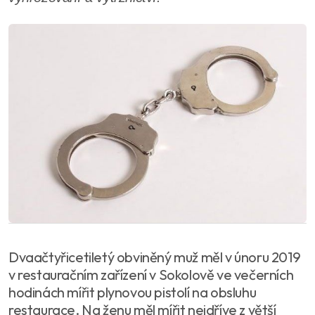
Dvaačtyřicetiletý obviněný muž měl v únoru 2019
v restauračním zařízení v Sokolově ve večerních
hodinách mířit plynovou pistolí na obsluhu
restaurace. Na ženu měl mířit nejdříve z větší