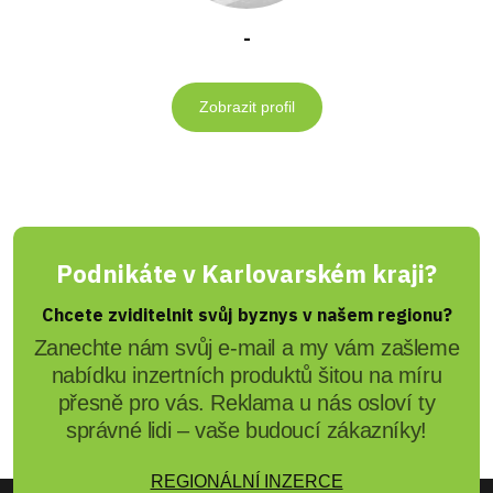
-
Zobrazit profil
Podnikáte v Karlovarském kraji?
Chcete zviditelnit svůj byznys v našem regionu?
Zanechte nám svůj e-mail a my vám zašleme
nabídku inzertních produktů šitou na míru
přesně pro vás. Reklama u nás osloví ty
správné lidi – vaše budoucí zákazníky!
REGIONÁLNÍ INZERCE