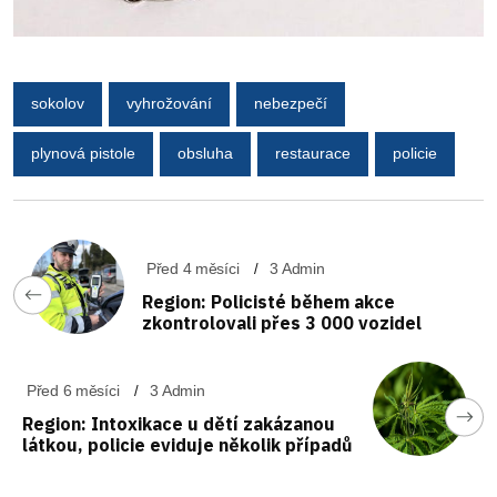
sokolov
vyhrožování
nebezpečí
plynová pistole
obsluha
restaurace
policie
Před 4 měsíci
3 Admin
Region: Policisté během akce
zkontrolovali přes 3 000 vozidel
Před 6 měsíci
3 Admin
Region: Intoxikace u dětí zakázanou
látkou, policie eviduje několik případů