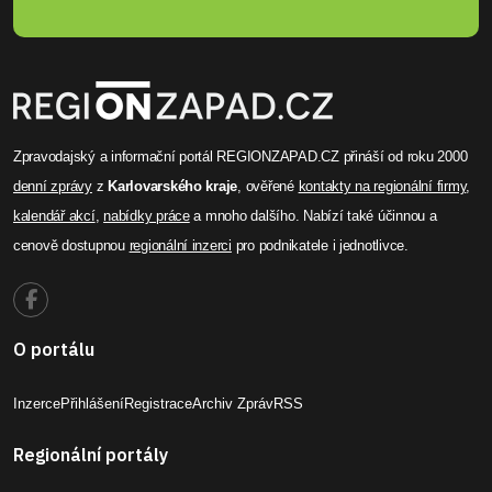
Zpravodajský a informační portál REGIONZAPAD.CZ přináší od roku 2000
denní zprávy
z
Karlovarského kraje
, ověřené
kontakty na regionální firmy
,
kalendář akcí
,
nabídky práce
a mnoho dalšího. Nabízí také účinnou a
cenově dostupnou
regionální inzerci
pro podnikatele i jednotlivce.
O portálu
Inzerce
Přihlášení
Registrace
Archiv Zpráv
RSS
Regionální portály