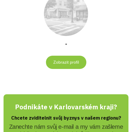
-
Zobrazit profil
Podnikáte v Karlovarském kraji?
Chcete zviditelnit svůj byznys v našem regionu?
Zanechte nám svůj e-mail a my vám zašleme