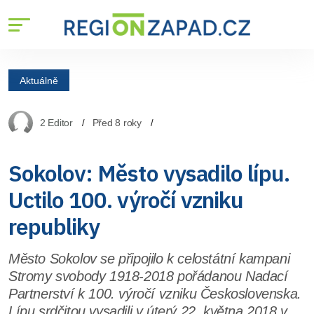
Aktuálně
2 Editor
Před 8 roky
Sokolov: Město vysadilo lípu.
Uctilo 100. výročí vzniku
republiky
Město Sokolov se připojilo k celostátní kampani
Stromy svobody 1918-2018 pořádanou Nadací
Partnerství k 100. výročí vzniku Československa.
Lípu srdčitou vysadili v úterý 22. května 2018 v