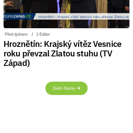
Před týdnem
1 Editor
Hroznětín: Krajský vítěz Vesnice
roku převzal Zlatou stuhu (TV
Západ)
Další články