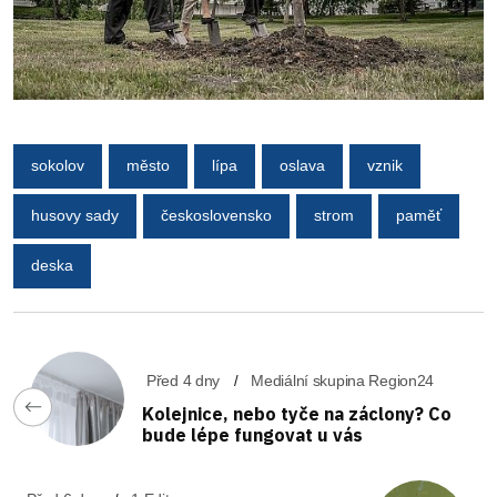
sokolov
město
lípa
oslava
vznik
husovy sady
československo
strom
paměť
deska
Před 4 dny
Mediální skupina Region24
Kolejnice, nebo tyče na záclony? Co
bude lépe fungovat u vás