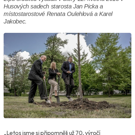
Husových sadech starosta Jan Picka a
místostarostové Renata Oulehlová a Karel
Jakobec.
„Letos jsme si připomněli už 70. výročí