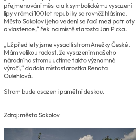
přejmenování města a k symbolickému vysazení
lípy v rámci 100 let republiky se rovněž hlásíme.
Město Sokolov i jeho vedení se řadí mezi patrioty
a vlastence,“ řekl na místě starosta Jan Picka.
„Už před lety jsme vysadili strom Anežky České.
Mám velikou radost, že vysazením našeho
národního stromu uctíme takto významné
výročí,“ dodala místostarostka Renata
Oulehlová.
Strom bude osazen i pamětní deskou.
Zdroj: město Sokolov