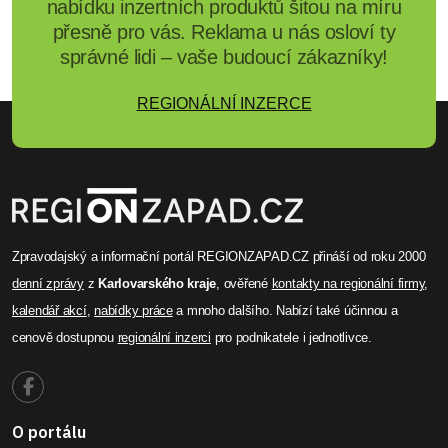
nabídku inzertních produktů šitou na míru
přesně pro vás. Reklama u nás osloví ty
správné lidi – vaše budoucí zákazníky!
REGIONÁLNÍ INZERCE
Zpravodajský a informační portál REGIONZAPAD.CZ přináší od roku 2000
denní zprávy
z
Karlovarského kraje
, ověřené
kontakty na regionální firmy
,
kalendář akcí
,
nabídky práce
a mnoho dalšího. Nabízí také účinnou a
cenově dostupnou
regionální inzerci
pro podnikatele i jednotlivce.
O portálu