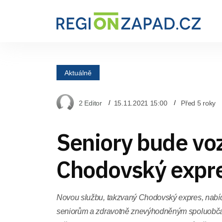
Aktuálně
2 Editor
15.11.2021 15:00
Před 5 roky
Seniory bude voz
Chodovský expr
Novou službu, takzvaný Chodovský expres, nabíd
seniorům a zdravotně znevýhodněným spoluobč