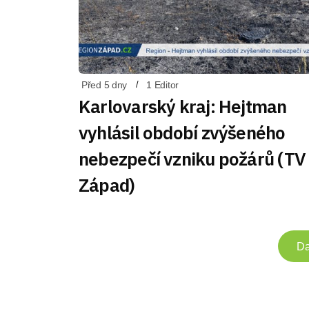
Před 5 dny
1 Editor
Karlovarský kraj: Hejtman
vyhlásil období zvýšeného
nebezpečí vzniku požárů (TV
Západ)
Da