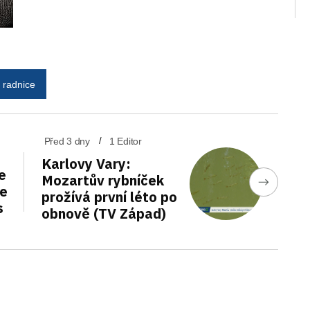
radnice
Před 3 dny
1 Editor
Karlovy Vary:
e
Mozartův rybníček
de
prožívá první léto po
s
obnově (TV Západ)