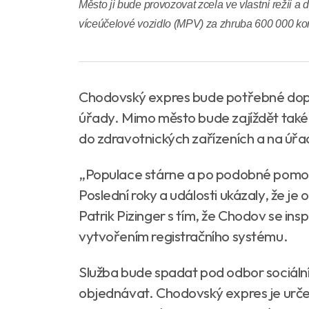
Město ji bude provozovat zcela ve vlastní režii a 
víceúčelové vozidlo (MPV) za zhruba 600 000 ko
Chodovský expres bude potřebné dopra
úřady. Mimo město bude zajíždět také
do zdravotnických zařízeních a na úřa
„Populace stárne a po podobné pomoci v
Poslední roky a události ukázaly, že j
Patrik Pizinger s tím, že Chodov se insp
vytvořením registračního systému.
Služba bude spadat pod odbor sociálníc
objednávat. Chodovský expres je určen