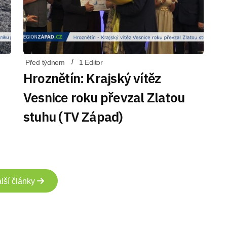
Před týdnem
1 Editor
Hroznětín: Krajský vítěz
Vesnice roku převzal Zlatou
stuhu (TV Západ)
lší články