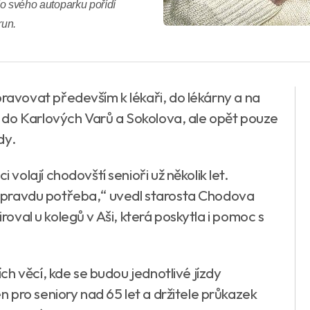
do svého autoparku pořídí
run.
vovat především k lékaři, do lékárny a na
 do Karlových Varů a Sokolova, ale opět pouze
dy.
olají chodovští senioři už několik let.
e opravdu potřeba,“ uvedl starosta Chodova
iroval u kolegů v Aši, která poskytla i pomoc s
h věcí, kde se budou jednotlivé jízdy
 pro seniory nad 65 let a držitele průkazek