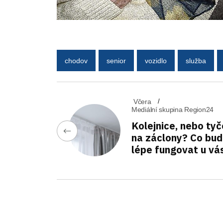
chodov
senior
vozidlo
služba
Včera
Mediální skupina Region24
Kolejnice, nebo tyč
na záclony? Co bu
lépe fungovat u vá