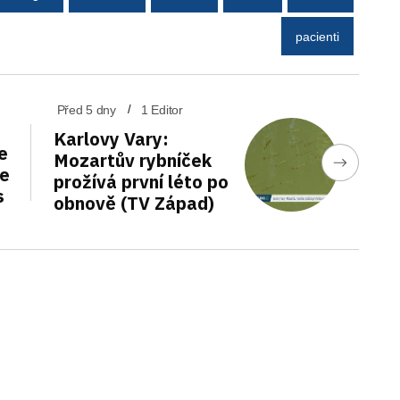
pacienti
Před 5 dny
1 Editor
Karlovy Vary:
e
Mozartův rybníček
de
prožívá první léto po
s
obnově (TV Západ)