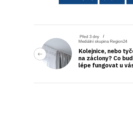
Před 3 dny
Mediální skupina Region24
Kolejnice, nebo tyč
na záclony? Co bu
lépe fungovat u vá