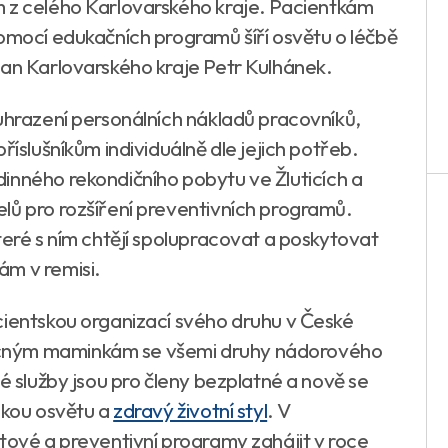
m z celého Karlovarského kraje. Pacientkám
pomocí edukačních programů šíří osvětu o léčbě
tman Karlovarského kraje Petr Kulhánek.
 uhrazení personálních nákladů pracovníků,
říslušníkům individuálně dle jejich potřeb.
inného rekondičního pobytu ve Žluticích a
lů pro rozšíření preventivních programů.
teré s ním chtějí spolupracovat a poskytovat
ám v remisi.
cientskou organizací svého druhu v České
cným maminkám se všemi druhy nádorového
né služby jsou pro členy bezplatné a nově se
ckou osvětu a
zdravý životní styl
. V
tové a preventivní programy zahájit v roce