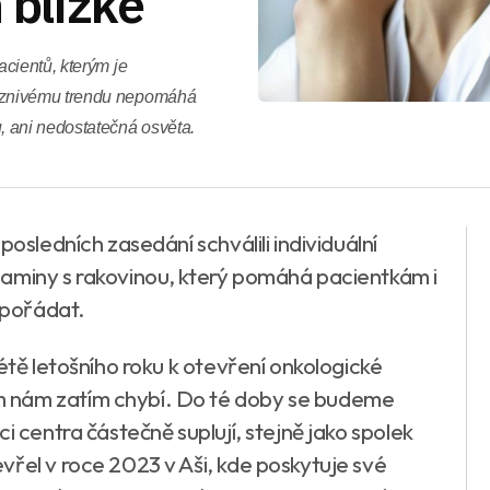
h blízké
cientů, kterým je
íznivému trendu nepomáhá
, ani nedostatečná osvěta.
posledních zasedání schválili individuální
Maminy s rakovinou, který pomáhá pacientkám i
vypořádat.
étě letošního roku k otevření onkologické
 nám zatím chybí. Do té doby se budeme
i centra částečně suplují, stejně jako spolek
vřel v roce 2023 v Aši, kde poskytuje své