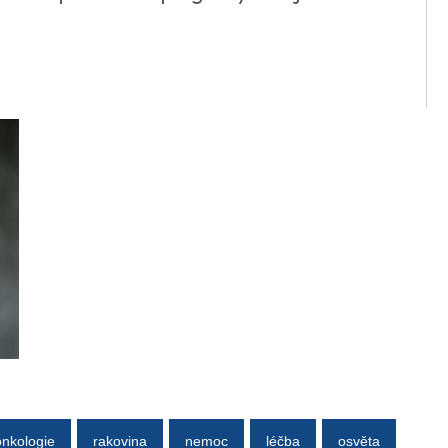
onkologie
rakovina
nemoc
léčba
osvěta