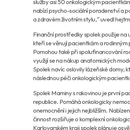
služby asi 50 onkologickým pacientká
nabízí psycho-sociální poradenství a 
a zdravém životním stylu,“ uvedl hej
Finanční prostředky spolek použije na
kteří se věnují pacientkám a rodinným p
Pomohou také při spolufinancování rod
využijí se na nákup anatomických mode
Spolek navíc oslovily lázeňské domy, k
následnou péči onkologickým pacientk
Spolek Maminy s rakovinou je první pa
republice. Pomáhá onkologicky nemo
onemocnění i jejich nejbližším. Nabíze
činnost rozšiřuje o komplexní onkologi
Karlovarském kraji spolek plánuje osvě