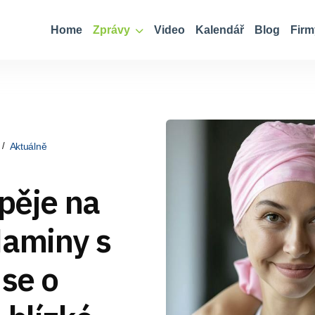
Home
Zprávy
Video
Kalendář
Blog
Firm
Aktuálně
spěje na
Maminy s
 se o