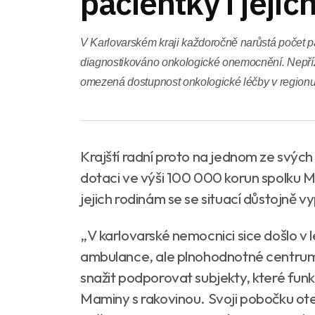
pacientky i jejic
V Karlovarském kraji každoročně narůstá počet pa
diagnostikováno onkologické onemocnění. Nepř
omezená dostupnost onkologické léčby v regionu
Krajští radní proto na jednom ze svých 
dotaci ve výši 100 000 korun spolku 
jejich rodinám se se situací důstojně 
„V karlovarské nemocnici sice došlo v l
ambulance, ale plnohodnotné centrum
snažit podporovat subjekty, které funkc
Maminy s rakovinou. Svoji pobočku ote