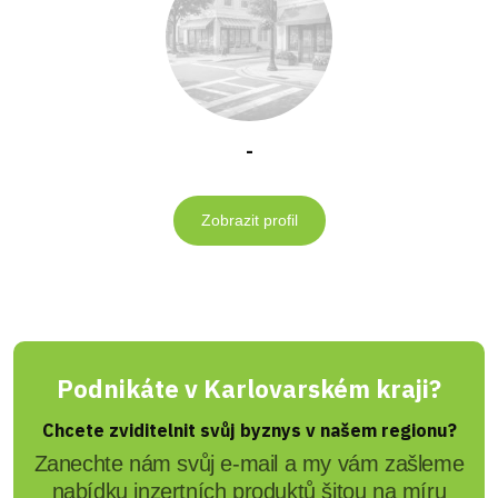
-
Zobrazit profil
Podnikáte v Karlovarském kraji?
Chcete zviditelnit svůj byznys v našem regionu?
Zanechte nám svůj e-mail a my vám zašleme
nabídku inzertních produktů šitou na míru