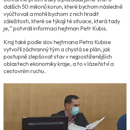
dalších 50 milionů korun, které bychom následně
vyúčtovali a mohli bychom z nich hradit
záležitosti, které se týkají té situace, která tady
je,“ potvrdil informaci hejtman Petr Kubis.
Kraj také podle slov hejtmana Petra Kubise
vytvořil záchranný tým a chystá se plán, jak
postupně zlepšovat stav v nejpostiženějších
oblastech ekonomiky kraje, a to v lázeňství a
cestovním ruchu.