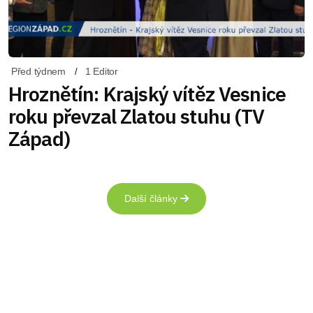
Před týdnem
1 Editor
Hroznětín: Krajský vítěz Vesnice
roku převzal Zlatou stuhu (TV
Západ)
Další články