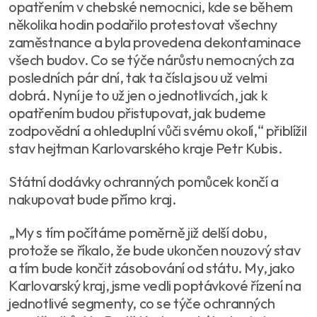
opatřením v chebské nemocnici, kde se během
několika hodin podařilo protestovat všechny
zaměstnance a byla provedena dekontaminace
všech budov. Co se týče nárůstu nemocných za
posledních pár dní, tak ta čísla jsou už velmi
dobrá. Nyní je to už jen o jednotlivcích, jak k
opatřením budou přistupovat, jak budeme
zodpovědní a ohleduplní vůči svému okolí,“ přiblížil
stav hejtman Karlovarského kraje Petr Kubis.
Státní dodávky ochranných pomůcek končí a
nakupovat bude přímo kraj.
„My s tím počítáme poměrně již delší dobu,
protože se říkalo, že bude ukončen nouzový stav
a tím bude končit zásobování od státu. My, jako
Karlovarský kraj, jsme vedli poptávkové řízení na
jednotlivé segmenty, co se týče ochranných