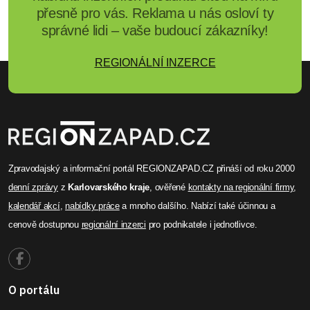
přesně pro vás. Reklama u nás osloví ty
správné lidi – vaše budoucí zákazníky!
REGIONÁLNÍ INZERCE
Zpravodajský a informační portál REGIONZAPAD.CZ přináší od roku 2000
denní zprávy
z
Karlovarského kraje
, ověřené
kontakty na regionální firmy
,
kalendář akcí
,
nabídky práce
a mnoho dalšího. Nabízí také účinnou a
cenově dostupnou
regionální inzerci
pro podnikatele i jednotlivce.
O portálu