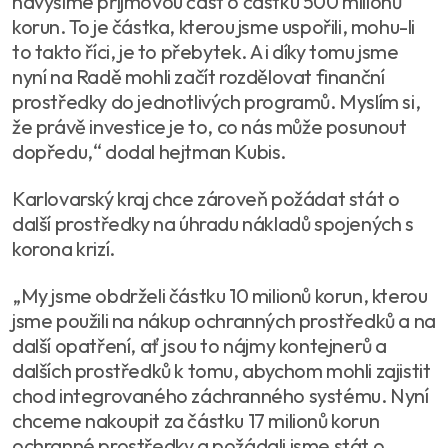
navýšíme příjmovou část o částku 500 milionů
korun. To je částka, kterou jsme uspořili, mohu-li
to takto říci, je to přebytek. A i díky tomu jsme
nyní na Radě mohli začít rozdělovat finanční
prostředky do jednotlivých programů. Myslím si,
že právě investice je to, co nás může posunout
dopředu,“ dodal hejtman Kubis.
Karlovarský kraj chce zároveň požádat stát o
další prostředky na úhradu nákladů spojených s
korona krizí.
„My jsme obdrželi částku 10 milionů korun, kterou
jsme použili na nákup ochranných prostředků a na
další opatření, ať jsou to nájmy kontejnerů a
dalších prostředků k tomu, abychom mohli zajistit
chod integrovaného záchranného systému. Nyní
chceme nakoupit za částku 17 milionů korun
ochranné prostředky a požádali jsme stát o