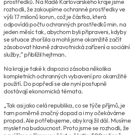
prostředků. Na Radě Karlovarského kraje jsme
rozhodli, že zakoupíme ochranné prostředky ve
výši 17 milionů korun, což je částka, která
odpovídá počtu ochranných prostředků min. na
jeden měsíc tak, abychom byli připraveni, kdyby
se situace zhoršila a mohli jsme okamžitě začít
zásobovat hlavně zdravotnická zařízení a sociální
služby,“ přiblížil hejtman.
Na kraji je také k dispozici zásoba několika
kompletních ochranných vybavení pro okamžité
použití. Do popředí se ale nyní postupně
dostávají ekonomická témata.
„Tak asi jako celá republika, co se týče příjmů, je
tam poměrně značný dopad a i my očekáváme
propad. Ale potřebujeme, aby kraj žil dál. Musíme
myslet na budoucnost. Proto jsme se rozhodli, že