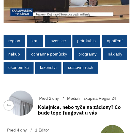
region
kraj
investice
petr kubis
opatření
nákup
ochranné pomůcky
programy
náklady
ekonomika
lázeňství
cestovní ruch
Před 2 dny
Mediální skupina Region24
Kolejnice, nebo tyče na záclony? Co
bude lépe fungovat u vás
Před 4 dny
1 Editor