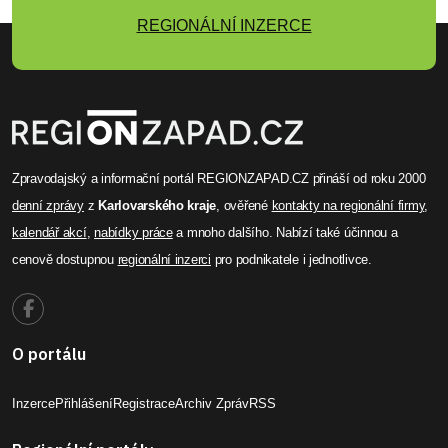
REGIONÁLNÍ INZERCE
Zpravodajský a informační portál REGIONZAPAD.CZ přináší od roku 2000
denní zprávy
z
Karlovarského kraje
, ověřené
kontakty na regionální firmy
,
kalendář akcí
,
nabídky práce
a mnoho dalšího. Nabízí také účinnou a
cenově dostupnou
regionální inzerci
pro podnikatele i jednotlivce.
O portálu
Inzerce
Přihlášení
Registrace
Archiv Zpráv
RSS