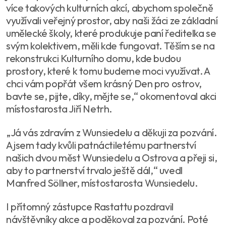
více takových kulturních akcí, abychom společně
využívali veřejný prostor, aby naši žáci ze základní
umělecké školy, které produkuje paní ředitelka se
svým kolektivem, měli kde fungovat. Těším se na
rekonstrukci Kulturního domu, kde budou
prostory, které k tomu budeme moci využívat. A
chci vám popřát všem krásný Den pro ostrov,
bavte se, pijte, díky, mějte se,“ okomentoval akci
místostarosta Jiří Netrh.
„Já vás zdravím z Wunsiedelu a děkuji za pozvání.
A jsem tady kvůli patnáctiletému partnerství
našich dvou měst Wunsiedelu a Ostrova a přeji si,
aby to partnerství trvalo ještě dál,“ uvedl
Manfred Söllner, místostarosta Wunsiedelu.
I přítomný zástupce Rastattu pozdravil
návštěvníky akce a poděkoval za pozvání. Poté