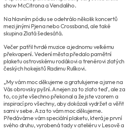
show McCitrona a Vendaliho.
Na hlavním pódiu se odehrálo několik koncertů
mezi jinými Pjena nebo Crossband, ale také
skupina Zlatá šedesátá.
Večer patřil tvrdé muzice a jednomu velkému
překvapení. Vedení města předalo pamětní
plaketu ostrovskému rodákovi a trenérovi zlatých
českých hokejistů Radimu Rulíkovi.
„My vám moc děkujeme a gratulujeme a jsme na
Vás obrovsky pyšní. A nejen za to zlato teď, ale za
to, co jste všechno překonal a že jste vzorem a
inspirací pro všechny, aby dokázali vydržet a věřit
sami v sebe. A za to vám moc děkujeme.
Předáváme vám speciální plaketu, která je první
svého druhu, vyrobená tady v ateliéru v Lesově a