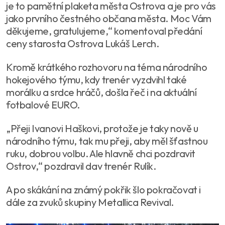
je to pamětní plaketa města Ostrova a je pro vás
jako prvního čestného občana města. Moc Vám
děkujeme, gratulujeme,“ komentoval předání
ceny starosta Ostrova Lukáš Lerch.
Kromě krátkého rozhovoru na téma národního
hokejového týmu, kdy trenér vyzdvihl také
morálku a srdce hráčů, došla řeč i na aktuální
fotbalové EURO.
„Přeji Ivanovi Haškovi, protože je taky nově u
národního týmu, tak mu přeji, aby měl šťastnou
ruku, dobrou volbu. Ale hlavně chci pozdravit
Ostrov,“ pozdravil dav trenér Rulík.
A po skákání na známý pokřik šlo pokračovat i
dále za zvuků skupiny Metallica Revival.