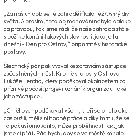
„Za našich dob se té zahradě říkalo též Osmý div
světa. A prosím, toto pojmenování nebylo daleko
za pravdou, tak jsme rádi, že naše zahrada stále
slouží ke konání takových slavností, jako je ta
dnešní - Den pro Ostrov,“ připomněly historické
postavy.
Šlechtický pár pak vyzval ke zdravicím zástupce
zúčastněných měst. Kromě starosty Ostrova
Lukáše Lercha, který poděkoval okolnostem za
příznivé počasí, projevil uznání k organizaci také
jeho zástupce.
„Chtěl bych poděkovat všem, kteří se o tuto akci
zasloužili, měli s ní hodně práce a díky tomu, že se
to počasí umoudřilo, může proběhnout tak, jak
jsme si přáli. Rád bych, aby se ve městě konalo