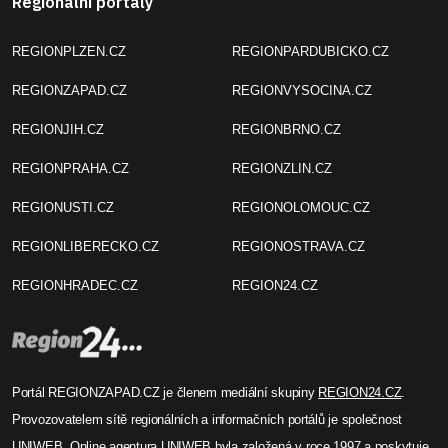
Regionální portály
REGIONPLZEN.CZ
REGIONPARDUBICKO.CZ
REGIONZAPAD.CZ
REGIONVYSOCINA.CZ
REGIONJIH.CZ
REGIONBRNO.CZ
REGIONPRAHA.CZ
REGIONZLIN.CZ
REGIONUSTI.CZ
REGIONOLOMOUC.CZ
REGIONLIBERECKO.CZ
REGIONOSTRAVA.CZ
REGIONHRADEC.CZ
REGION24.CZ
Portál REGIONZAPAD.CZ je členem mediální skupiny
REGION24.CZ
.
Provozovatelem sítě regionálních a informačních portálů je společnost
UNIWEB
. Online agentura UNIWEB byla založená v roce 1997 a poskytuje