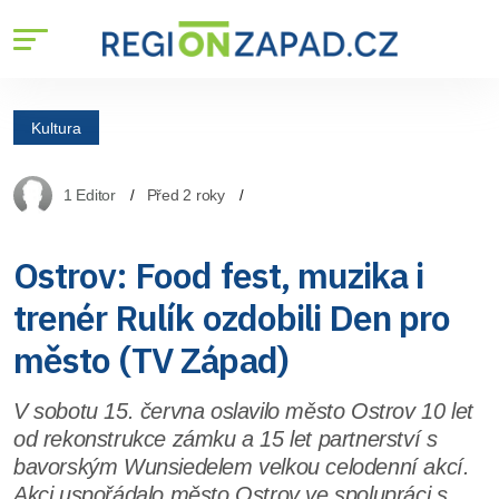
Kultura
1 Editor
Před 2 roky
Ostrov: Food fest, muzika i
trenér Rulík ozdobili Den pro
město (TV Západ)
V sobotu 15. června oslavilo město Ostrov 10 let
od rekonstrukce zámku a 15 let partnerství s
bavorským Wunsiedelem velkou celodenní akcí.
Akci uspořádalo město Ostrov ve spolupráci s