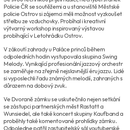
Policie ČR se soutěžemi a u stanoviště Městské
policie Ostrov si zájemci měli možnost vyzkoušet
střelbu ze vzduchovky. Probíhal i kreativní
výtvarný workshop inspirovaný výstavou
probíhající v Letohrádku Ostrov.
V zákoutí zahrady u Paláce princů během
odpoledních hodin vystupovala skupina Swing
Melody. Vynikající profesionální jazzový orchestr
se zaměřuje na zřejmě nejslavnější éru jazzu. Lidé
si vyposlechli řadu známých melodií, zahraných s
důrazem na dobový zvuk.
Ve Dvoraně zámku se uskutečnilo nejen setkání
se zástupci partnerských měst Rastatt a
Wunsiedel, ale také koncert skupiny Kaufband a
proběhly také komentované prohlídky zámku.
Odpoledne patřil zastupitelský sál youtuberské