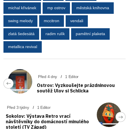
michal křivánek
mp ostrov
městská knihovna
swing melody
mccitron
vendali
zlatá šedesátá
radim rulík
pamětní plaketa
metallica revival
Před 4 dny
1 Editor
Ostrov: Vyzkoušejte prázdninovou
soutěž Ulov si Schlicka
Před 3 týdny
1 Editor
Sokolov: Výstava Retro vrací
návštěvníky do domácností minulého
století (TV Západ)