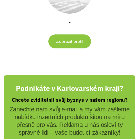
-
Zobrazit profil
Podnikáte v Karlovarském kraji?
Chcete zviditelnit svůj byznys v našem regionu?
Zanechte nám svůj e-mail a my vám zašleme
nabídku inzertních produktů šitou na míru
přesně pro vás. Reklama u nás osloví ty
správné lidi – vaše budoucí zákazníky!