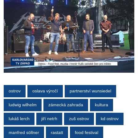
ostrov
oslava výročí
partnerství wunsiedel
ludwig wilhelm
zámecká zahrada
kultura
lukáš lerch
jiří netrh
zuš ostrov
kd ostrov
manfred söllner
rastatt
food festival