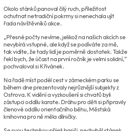
Okolo stánků panoval čilý ruch, příležitost
ochutnat netradiční pokrmy si nenechala ujít
řada návštěvníků akce.
„Přesné počty nevíme, jelikož na našich akcích se
nevybírá vstupné, ale když se podíváte za mě,
tak vidíte, že tady lidí je poměrně dostatek. Takže
řekl bych, že účast na první ročník je velmi solidní,“
pochvaloval si Křivánek.
Na řadě míst podél cest v zámeckém parku se
během dne prezentovaly nejrůznější subjekty z
Ostrova. K vidění a vyzkoušení si chvatů byli
zástupci oddílu karate. Dráhu pro děti si připravily
členové oddílu orientačního běhu, Městská
knihovna pro ně měla dílničky.
Se svou technikou přijeli hasiči, nechyběl stánek