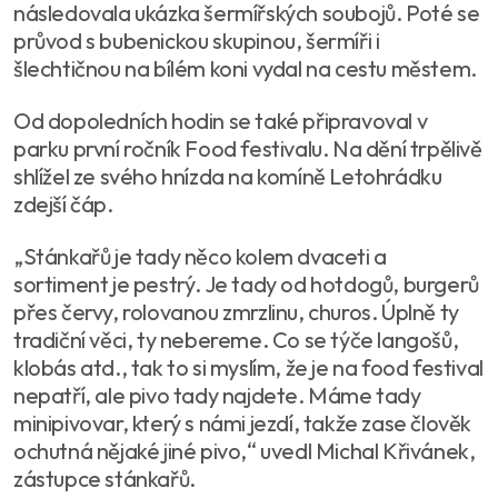
následovala ukázka šermířských soubojů. Poté se
průvod s bubenickou skupinou, šermíři i
šlechtičnou na bílém koni vydal na cestu městem.
Od dopoledních hodin se také připravoval v
parku první ročník Food festivalu. Na dění trpělivě
shlížel ze svého hnízda na komíně Letohrádku
zdejší čáp.
„Stánkařů je tady něco kolem dvaceti a
sortiment je pestrý. Je tady od hotdogů, burgerů
přes červy, rolovanou zmrzlinu, churos. Úplně ty
tradiční věci, ty nebereme. Co se týče langošů,
klobás atd., tak to si myslím, že je na food festival
nepatří, ale pivo tady najdete. Máme tady
minipivovar, který s námi jezdí, takže zase člověk
ochutná nějaké jiné pivo,“ uvedl Michal Křivánek,
zástupce stánkařů.