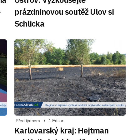
ě
prázdninovou soutěž Ulov si
Schlicka
Před týdnem
1 Editor
Karlovarský kraj: Hejtman