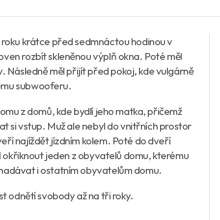
o roku krátce před sedmnáctou hodinou v
oven rozbít skleněnou výplň okna. Poté měl
Následně měl přijít před pokoj, kde vulgárně
nému subwooferu.
ednomu z domů, kde bydlí jeho matka, přičemž
at si vstup. Muž ale nebyl do vnitřních prostor
ří najíždět jízdním kolem. Poté do dveří
měl okřiknout jeden z obyvatelů domu, kterému
 nadávat i ostatním obyvatelům domu.
st odnětí svobody až na tři roky.