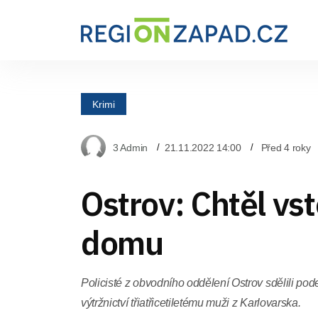
Krimi
3 Admin
21.11.2022 14:00
Před 4 roky
Ostrov: Chtěl vs
domu
Policisté z obvodního oddělení Ostrov sdělili po
výtržnictví třiatřicetiletému muži z Karlovarska.