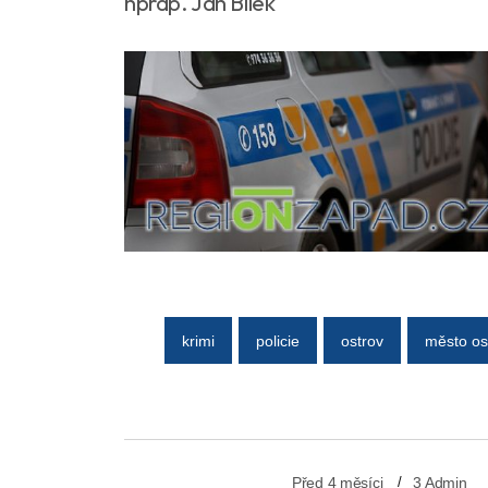
nprap. Jan Bílek
krimi
policie
ostrov
město os
Před 4 měsíci
3 Admin