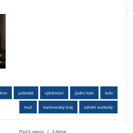
trov
policisté
výtržnictví
jízdní kolo
kolo
muž
karlovarský kraj
odnětí svobody
Před 6 měsíci
3 Admin