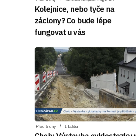
Kolejnice, nebo tyče na
záclony? Co bude lépe
fungovat u vás
Před 5 dny
1 Editor
Cheb: Výstavba cyklostezky 