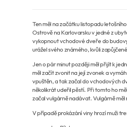
Ten měl na začátku listopadu letošníh
Ostrově na Karlovarsku v jedné z ubyt
vykopnout vchodové dveře do budovy. 
urážel svého známého, kvůli zapůjče
Jen o pár minut později měl přijít k j
měl začít zvonit na její zvonek a vymáh
vpuštěn, a tak začal do vchodových dve
několikrát udeřil pěstí. Při tomto ho 
začal vulgárně nadávat. Vulgárně měl
V případě prokázání viny hrozí muži tre