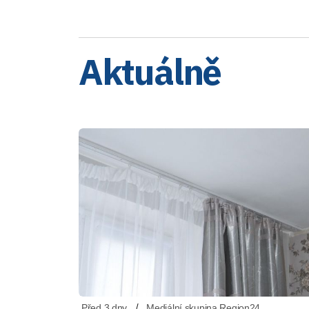
Aktuálně
Před 3 dny
Mediální skupina Region24