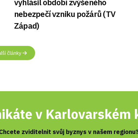
vyhlásil období zvýšeného
nebezpečí vzniku požárů (TV
Západ)
lší články
ikáte v Karlovarském k
Chcete zviditelnit svůj byznys v našem regionu