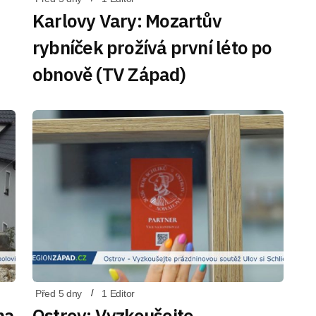
Karlovy Vary: Mozartův
rybníček prožívá první léto po
obnově (TV Západ)
Před 5 dny
1 Editor
na
Ostrov: Vyzkoušejte