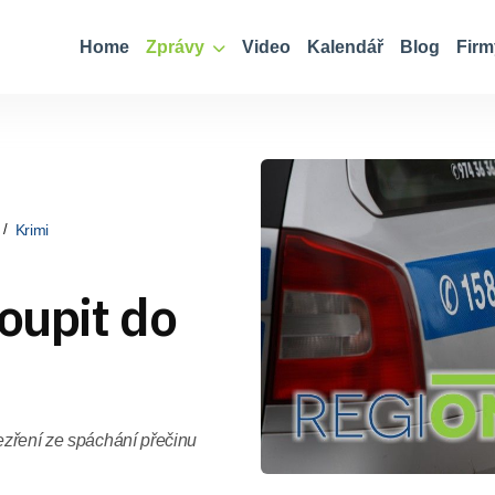
Home
Zprávy
Video
Kalendář
Blog
Firm
Krimi
toupit do
dezření ze spáchání přečinu