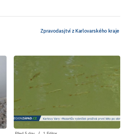
Zpravodasjtví z Karlovarského kraje
Před 5 dny
1 Editor