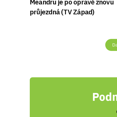
Meandru je po opravě znovu
průjezdná (TV Západ)
Da
Podn