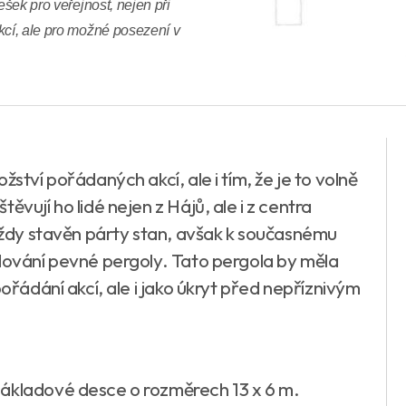
ešek pro veřejnost, nejen při
kcí, ale pro možné posezení v
žství pořádaných akcí, ale i tím, že je to volně
ěvují ho lidé nejen z Hájů, ale i z centra
 vždy stavěn párty stan, avšak k současnému
udování pevné pergoly. Tato pergola by měla
pořádání akcí, ale i jako úkryt před nepříznivým
základové desce o rozměrech 13 x 6 m.