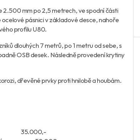
ce 2.500 mm po 2,5 metrech, ve spodní části
 ocelové pásnici v základové desce, nahoře
vého profilu U80.
níků dlouhých 7 metrů, po 1 metru od sebe, s
padně OSB desek. Následně provedení krytiny
korozi, dřevěné prvky proti hnilobě a houbám.
 35.000,-