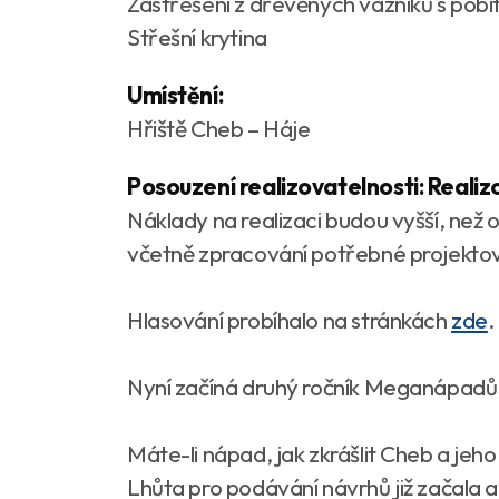
Zastřešení z dřevěných vazníků
Střešní krytina 2
Umístění:
Hřiště Cheb – Háje
Posouzení realizovatelnosti: Realiz
Náklady na realizaci budou vyšší, ne
včetně zpracování potřebné projektov
Hlasování probíhalo na stránkách
zde
Nyní začíná druhý ročník Meganápadů 
Máte-li nápad, jak zkrášlit Cheb a jeh
Lhůta pro podávání návrhů již začala 