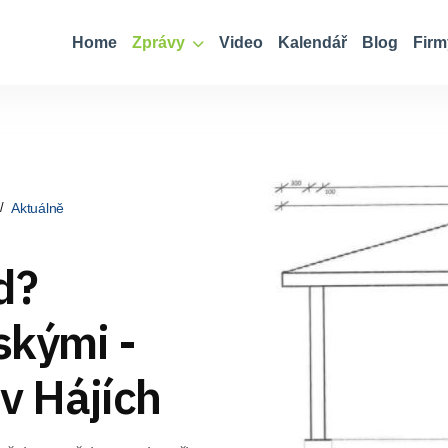
Home
Zprávy
Video
Kalendář
Blog
Firm
Aktuálně
d?
skými -
 v Hájích