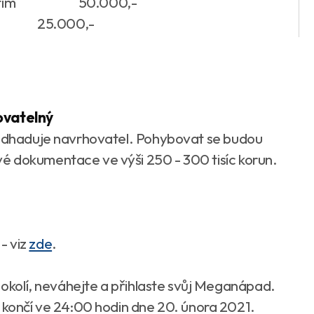
 s pobitím 50.000,-
5.000,-
ovatelný
ž odhaduje navrhovatel. Pohybovat se budou
é dokumentace ve výši 250 - 300 tisíc korun.
.
- viz
zde
.
o okolí, neváhejte a přihlaste svůj Meganápad.
a končí ve 24:00 hodin dne 20. února 2021.