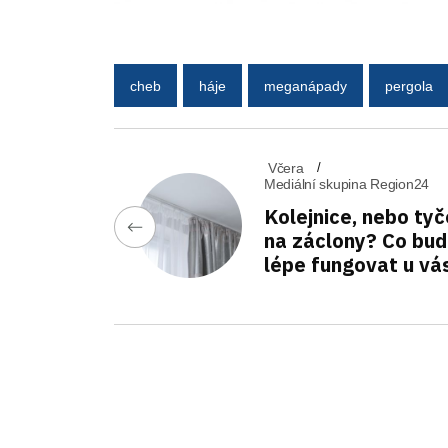
cheb
háje
meganápady
pergola
Včera
Mediální skupina Region24
Kolejnice, nebo tyč
na záclony? Co bu
lépe fungovat u vá