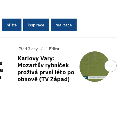
hřiště
inspirace
realizace
Před 3 dny
1 Editor
Karlovy Vary:
e
Mozartův rybníček
de
prožívá první léto po
s
obnově (TV Západ)