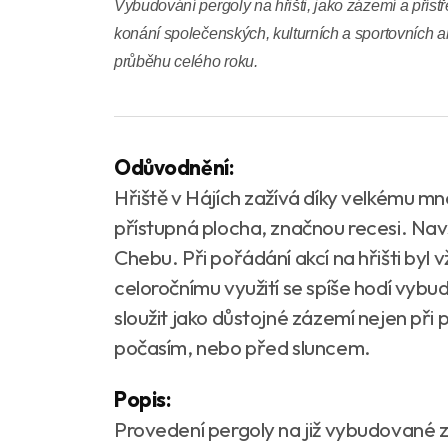
Vybudování pergoly na hřišti, jako zázemí a přístř
konání společenských, kulturních a sportovních a
průběhu celého roku.
Odůvodnění:
Hřiště v Hájích zažívá díky velkému mno
přístupná plocha, značnou recesi. Navšt
Chebu. Při pořádání akcí na hřišti byl
celoročnímu využití se spíše hodí vyb
sloužit jako důstojné zázemí nejen při 
počasím, nebo před sluncem.
Popis:
Provedení pergoly na již vybudované 