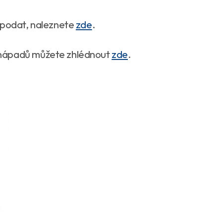
 podat, naleznete
zde
.
anápadů můžete zhlédnout
zde
.