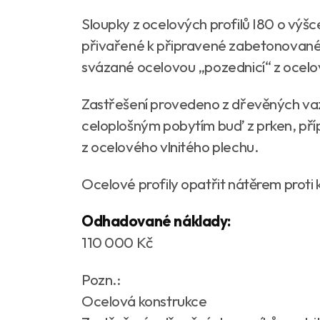
Sloupky z ocelových profilů I80 o výš
přivařené k připravené zabetonované
svázané ocelovou „pozednicí“ z ocelo
Zastřešení provedeno z dřevěných vaz
celoplošným pobytím buď z prken, pří
z ocelového vlnitého plechu.
Ocelové profily opatřit nátěrem proti 
Odhadované náklady:
110 000 Kč
Pozn.:
Ocelová konstrukce