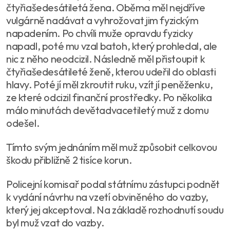
čtyřiašedesátiletá žena. Oběma měl nejdříve
vulgárně nadávat a vyhrožovat jim fyzickým
napadením. Po chvíli muže opravdu fyzicky
napadl, poté mu vzal batoh, který prohledal, ale
nic z něho neodcizil. Následně měl přistoupit k
čtyřiašedesátileté ženě, kterou udeřil do oblasti
hlavy. Poté jí měl zkroutit ruku, vzít jí peněženku,
ze které odcizil finanční prostředky. Po několika
málo minutách devětadvacetiletý muž z domu
odešel.
Tímto svým jednáním měl muž způsobit celkovou
škodu přibližně 2 tisíce korun.
Policejní komisař podal státnímu zástupci podnět
k vydání návrhu na vzetí obviněného do vazby,
který jej akceptoval. Na základě rozhodnutí soudu
byl muž vzat do vazby.