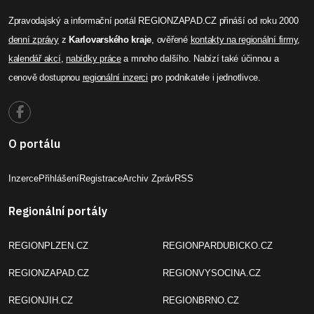
Zpravodajský a informační portál REGIONZAPAD.CZ přináší od roku 2000
denní zprávy
z
Karlovarského kraje
, ověřené
kontakty na regionální firmy
,
kalendář akcí
,
nabídky práce
a mnoho dalšího. Nabízí také účinnou a
cenově dostupnou
regionální inzerci
pro podnikatele i jednotlivce.
O portálu
Inzerce
Přihlášení
Registrace
Archiv Zpráv
RSS
Regionální portály
REGIONPLZEN.CZ
REGIONPARDUBICKO.CZ
REGIONZAPAD.CZ
REGIONVYSOCINA.CZ
REGIONJIH.CZ
REGIONBRNO.CZ