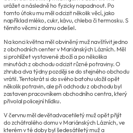
urážet a následně ho fyzicky napadnout. Po
tomto útoku mu měl odcizit několik věcí, jako
například mléko, cukr, kávu, chleba či termosku. S
těmito věcmi z domu odešel.
Na konci května měl obviněný muž navštívit jedno
z obchodních center v Mariánských Lázních. Měl
si prohlížet vystavené zboží a po několika
minutách z obchodu odcizit různé potraviny. O
zhruba dva týdny později se do stejného obchodu
vrátil. Tentokrát si do svého batohu uložil opět
několik potravin, ale při odchodu z obchodu byl
zastaven pracovníkem obchodního centra, který
přivolal policejní hlídku.
V červnu měl devětadvacetiletý muž opět přijít
do zchátralého domu v Mariánských Lázních, ve
kterém v té doby byl šedesátiletý muž a