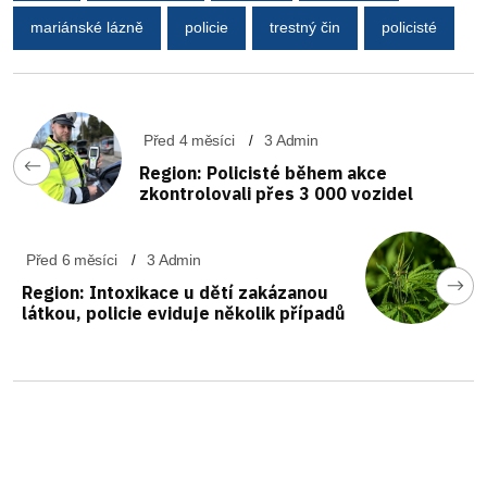
mariánské lázně
policie
trestný čin
policisté
Před 4 měsíci
3 Admin
Region: Policisté během akce
zkontrolovali přes 3 000 vozidel
Před 6 měsíci
3 Admin
Region: Intoxikace u dětí zakázanou
látkou, policie eviduje několik případů