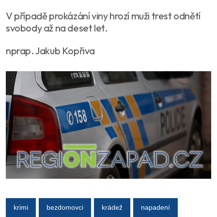
V případě prokázání viny hrozí muži trest odnětí
svobody až na deset let.
nprap. Jakub Kopřiva
krimi
bezdomovci
krádež
napadení