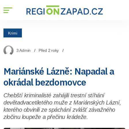
Krimi
3 Admin
Před 2 roky
Mariánské Lázně: Napadal a
okrádal bezdomovce
Chebští kriminalisté zahájili trestní stíhání
devětadvacetiletého muže z Mariánských Lázní,
kterého obvinili ze spáchání zvlášť závažného
zločinu loupeže a přečinu krádeže.