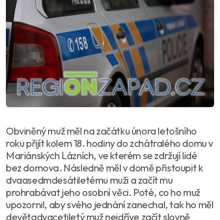
Obviněný muž měl na začátku února letošního
roku přijít kolem 18. hodiny do zchátralého domu v
Mariánských Lázních, ve kterém se zdržují lidé
bez domova. Následně měl v domě přistoupit k
dvaasedmdesátiletému muži a začít mu
prohrabávat jeho osobní věci. Poté, co ho muž
upozornil, aby svého jednání zanechal, tak ho měl
devětadvacetiletý muž nejdříve začít slovně