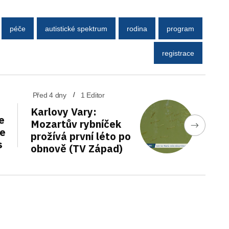
péče
autistické spektrum
rodina
program
registrace
Před 4 dny
1 Editor
Karlovy Vary:
e
Mozartův rybníček
de
prožívá první léto po
s
obnově (TV Západ)