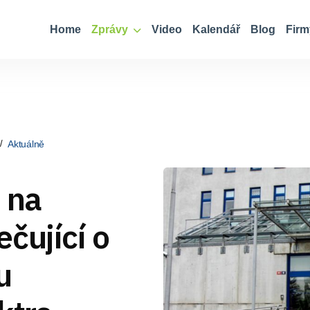
Home
Zprávy
Video
Kalendář
Blog
Firm
Aktuálně
 na
čující o
u