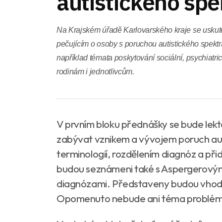
autistického spe
Na Krajském úřadě Karlovarského kraje se usku
pečujícím o osoby s poruchou autistického spekt
například témata poskytování sociální, psychiatr
rodinám i jednotlivcům.
V prvním bloku přednášky se bude lek
zabývat vznikem a vývojem poruch auti
terminologií, rozdělením diagnóz a př
budou seznámeni také s Aspergerový
diagnózami. Představeny budou vhodné
Opomenuto nebude ani téma problémov