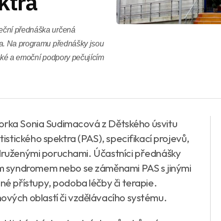
ktra
teční přednáška určená
ra. Na programu přednášky jsou
ické a emoční podpory pečujícím
torka Sonia Sudimacová z Dětského úsvitu
stického spektra (PAS), specifikací projevů,
idruženými poruchami. Účastníci přednášky
m syndromem nebo se záměnami PAS s jinými
 přístupy, podoba léčby či terapie.
ých oblastí či vzdělávacího systému.