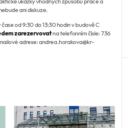
raktické ukázky vhodných způsobů práce a
nebude ani diskuze.
 čase od 9:30 do 13:30 hodin v budově C
předem zarezervovat
na telefonním čísle: 736
-mailové adrese: andrea.horakova@kr-