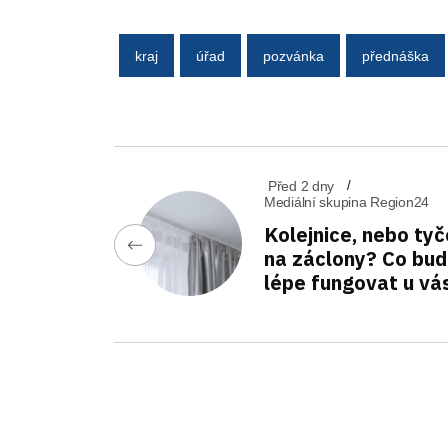
kraj
úřad
pozvánka
přednáška
Před 2 dny
Mediální skupina Region24
Kolejnice, nebo tyč
na záclony? Co bu
lépe fungovat u vá