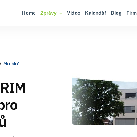
Home
Zprávy
Video
Kalendář
Blog
Firm
Aktuálně
ARIM
pro
řů