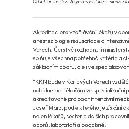
Oddělení anesteziologie resuscitace a intenzivn
Akreditaci pro vzdělávání lékařů v obo
anesteziologie resuscitace a intenzi
Varech. Čerstvé rozhodnutí ministerstv
splňuje všechna potřebná kritéria a d
základním oboru, ale i ve specializova
"KKN bude v Karlových Varech vzděláv
nabídneme i lékařům ve specializační p
akreditované pro obor intenzivní medi
Josef März, podle kterého je získání ak
nejen lékařů, sester a dalších pracovní
oborů, laboratoří a podobně.