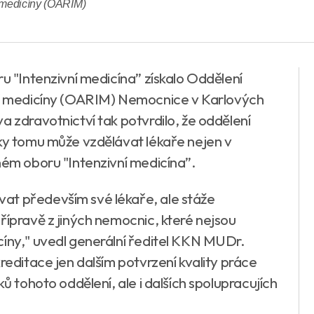
í medicíny (OARIM)
ru "Intenzivní medicína” získalo Oddělení
vní medicíny (OARIM) Nemocnice v Karlových
a zdravotnictví tak potvrdilo, že oddělení
íky tomu může vzdělávat lékaře nejen v
ném oboru "Intenzivní medicína”.
at především své lékaře, ale stáže
řípravě z jiných nemocnic, které nejsou
cíny," uvedl generální ředitel KKN MUDr.
reditace jen dalším potvrzení kvality práce
ků tohoto oddělení, ale i dalších spolupracujích