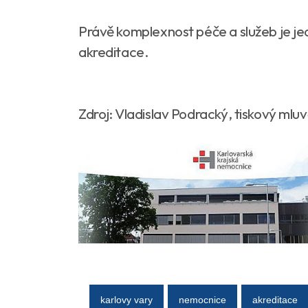
Právě komplexnost péče a služeb je jed
akreditace.
Zdroj: Vladislav Podracký, tiskový mluv
karlovy vary
nemocnice
akreditace