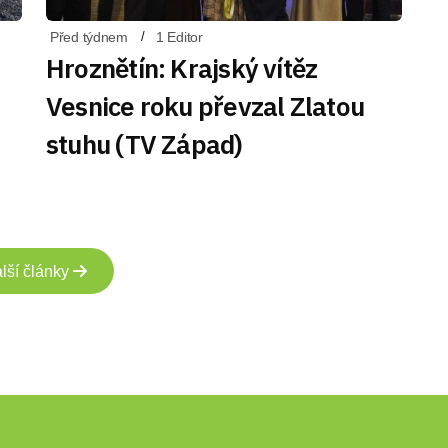
Před týdnem
1 Editor
Hroznětín: Krajský vítěz
Vesnice roku převzal Zlatou
stuhu (TV Západ)
lší články