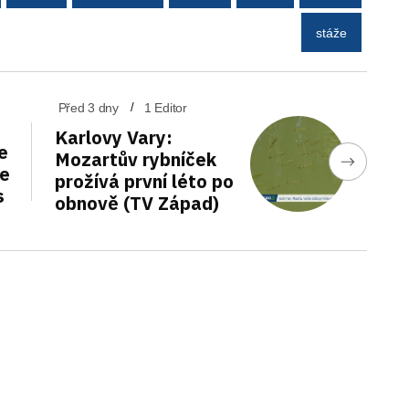
stáže
Před 3 dny
1 Editor
Karlovy Vary:
e
Mozartův rybníček
de
prožívá první léto po
s
obnově (TV Západ)