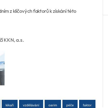
ním z klíčových faktorů k získání této
čí KKN, a.s.
lékaři
vzdělávání
oarim
péče
faktor