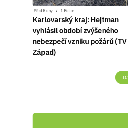
Před 5 dny
1 Editor
Karlovarský kraj: Hejtman
vyhlásil období zvýšeného
nebezpečí vzniku požárů (TV
Západ)
Da