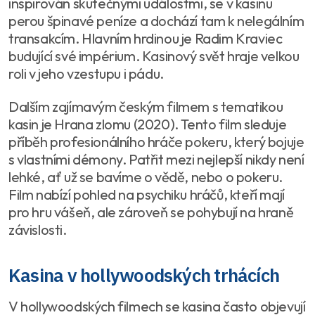
inspirován skutečnými událostmi, se v kasinu
perou špinavé peníze a dochází tam k nelegálním
transakcím. Hlavním hrdinou je Radim Kraviec
budující své impérium. Kasinový svět hraje velkou
roli v jeho vzestupu i pádu.
Dalším zajímavým českým filmem s tematikou
kasin je Hrana zlomu (2020). Tento film sleduje
příběh profesionálního hráče pokeru, který bojuje
s vlastními démony. Patřit mezi nejlepší nikdy není
lehké, ať už se bavíme o vědě, nebo o pokeru.
Film nabízí pohled na psychiku hráčů, kteří mají
pro hru vášeň, ale zároveň se pohybují na hraně
závislosti.
Kasina v hollywoodských trhácích
V hollywoodských filmech se kasina často objevují