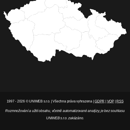
1997 - 2026 © UNIWEB s.r.o. | Všechna práva vyhrazena |
GDPR
|
VOP
|
RSS
Rozmnožování a užití obsahu, včetně automatizované analýzy, je bez souhlasu
UNIWEB s.r.o. zakázáno.