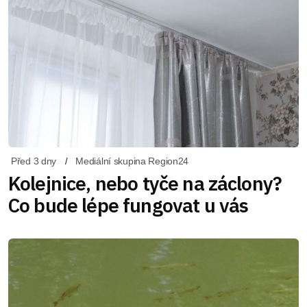
Před 3 dny
Mediální skupina Region24
Kolejnice, nebo tyče na záclony?
Co bude lépe fungovat u vás