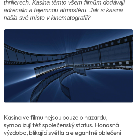
thrillerech. Kasina těmto všem filmům dodávají
adrenalin a tajemnou atmosféru. Jak si kasina
našla své místo v kinematografii?
Kasina ve filmu nejsou pouze o hazardu,
symbolizují též společenský status. Honosná
výzdoba, blikající světla a elegantně oblečení