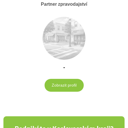
Partner zpravodajství
-
Zobrazit profil