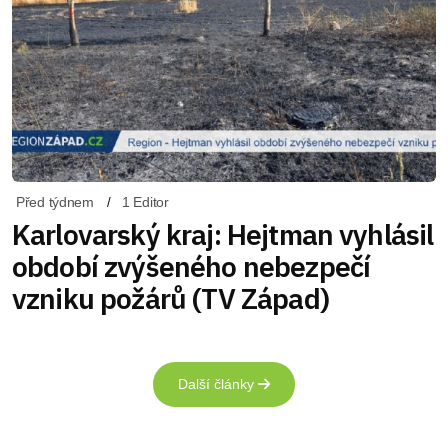
Před týdnem
1 Editor
Karlovarský kraj: Hejtman vyhlásil
období zvýšeného nebezpečí
vzniku požárů (TV Západ)
Další články