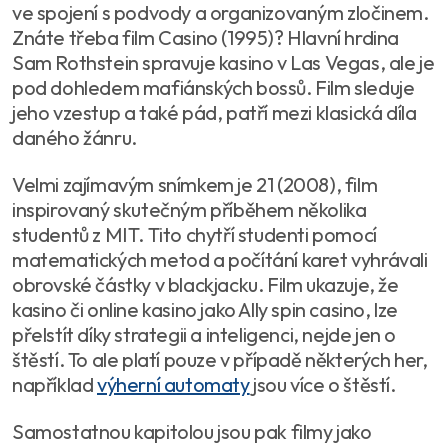
ve spojení s podvody a organizovaným zločinem.
Znáte třeba film Casino (1995)? Hlavní hrdina
Sam Rothstein spravuje kasino v Las Vegas, ale je
pod dohledem mafiánských bossů. Film sleduje
jeho vzestup a také pád, patří mezi klasická díla
daného žánru.
Velmi zajímavým snímkem je 21 (2008), film
inspirovaný skutečným příběhem několika
studentů z MIT. Tito chytří studenti pomocí
matematických metod a počítání karet vyhrávali
obrovské částky v blackjacku. Film ukazuje, že
kasino či online kasino jako Ally spin casino, lze
přelstít díky strategii a inteligenci, nejde jen o
štěstí. To ale platí pouze v případě některých her,
například
výherní automaty
jsou více o štěstí.
Samostatnou kapitolou jsou pak filmy jako