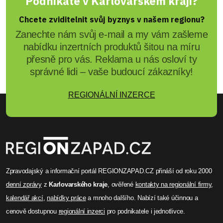
Podnikáte v Karlovarském kraji?
Chcete zviditelnit svůj byznys v našem regionu?
Zanechte nám svůj e-mail a my vám zašleme
nabídku inzertních produktů šitou na míru
přesně pro vás. Reklama u nás osloví ty
správné lidi – vaše budoucí zákazníky!
REGIONÁLNÍ INZERCE
Zpravodajský a informační portál REGIONZAPAD.CZ přináší od roku 2000
denní zprávy
z
Karlovarského kraje
, ověřené
kontakty na regionální firmy
,
kalendář akcí
,
nabídky práce
a mnoho dalšího. Nabízí také účinnou a
cenově dostupnou
regionální inzerci
pro podnikatele i jednotlivce.