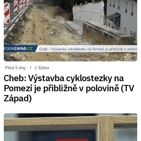
Před 5 dny
1 Editor
Cheb: Výstavba cyklostezky na
Pomezí je přibližně v polovině (TV
Západ)