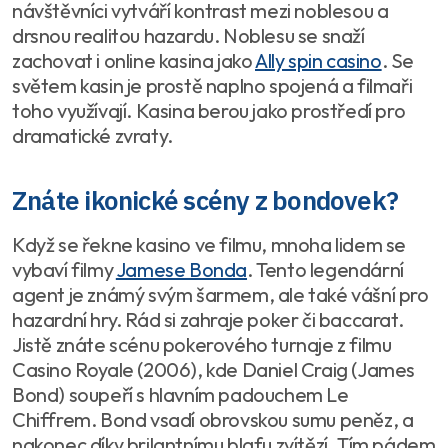
návštěvníci vytváří kontrast mezi noblesou a
drsnou realitou hazardu. Noblesu se snaží
zachovat i online kasina jako
Ally spin casino
. Se
světem kasin je prostě naplno spojená a filmaři
toho využívají. Kasina berou jako prostředí pro
dramatické zvraty.
Znáte ikonické scény z bondovek?
Když se řekne kasino ve filmu, mnoha lidem se
vybaví filmy
Jamese Bonda
. Tento legendární
agent je známý svým šarmem, ale také vášní pro
hazardní hry. Rád si zahraje poker či baccarat.
Jistě znáte scénu pokerového turnaje z filmu
Casino Royale (2006), kde Daniel Craig (James
Bond) soupeří s hlavním padouchem Le
Chiffrem. Bond vsadí obrovskou sumu peněz, a
nakonec díky brilantnímu blafu zvítězí. Tím pádem