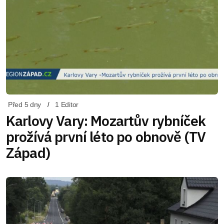
Před 5 dny
1 Editor
Karlovy Vary: Mozartův rybníček
prožívá první léto po obnově (TV
Západ)