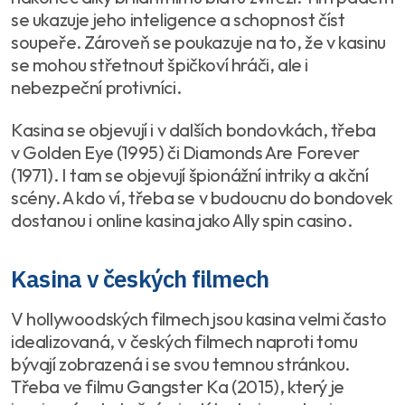
se ukazuje jeho inteligence a schopnost číst
soupeře. Zároveň se poukazuje na to, že v kasinu
se mohou střetnout špičkoví hráči, ale i
nebezpeční protivníci.
Kasina se objevují i v dalších bondovkách, třeba
v Golden Eye (1995) či Diamonds Are Forever
(1971). I tam se objevují špionážní intriky a akční
scény. A kdo ví, třeba se v budoucnu do bondovek
dostanou i online kasina jako Ally spin casino.
Kasina v českých filmech
V hollywoodských filmech jsou kasina velmi často
idealizovaná, v českých filmech naproti tomu
bývají zobrazená i se svou temnou stránkou.
Třeba ve filmu Gangster Ka (2015), který je