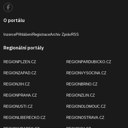
O portálu
Inzerce
Přihlášení
Registrace
Archiv Zpráv
RSS
Regionální portály
REGIONPLZEN.CZ
REGIONPARDUBICKO.CZ
REGIONZAPAD.CZ
REGIONVYSOCINA.CZ
REGIONJIH.CZ
REGIONBRNO.CZ
REGIONPRAHA.CZ
REGIONZLIN.CZ
REGIONUSTI.CZ
REGIONOLOMOUC.CZ
REGIONLIBERECKO.CZ
REGIONOSTRAVA.CZ