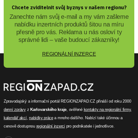
Chcete zviditelnit svůj byznys v našem regionu?
Zanechte nám svůj e-mail a my vám zašleme
nabídku inzertních produktů šitou na míru
přesně pro vás. Reklama u nás osloví ty
správné lidi – vaše budoucí zákazníky!
REGIONÁLNÍ INZERCE
Zpravodajský a informační portál REGIONZAPAD.CZ přináší od roku 2000
denní zprávy
z
Karlovarského kraje
, ověřené
kontakty na regionální firmy
,
kalendář akcí
,
nabídky práce
a mnoho dalšího. Nabízí také účinnou a
cenově dostupnou
regionální inzerci
pro podnikatele i jednotlivce.