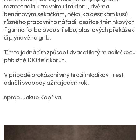
rozmetadla k travnímu traktoru, dvěma
benzínovým sekačkám, několika desítkám kusů
různého pracovního nářadí, desítce tréninkových
figur na fotbalovou střelbu, plastových překážek
či plynového grilu.
Tímto jednáním způsobil dvacetiletý mladík škodu
přibližně 100 tisíc korun.
V případě prokázání viny hrozí mladíkovi trest
odnětí svobody až na jeden rok.
nprap. Jakub Kopřiva