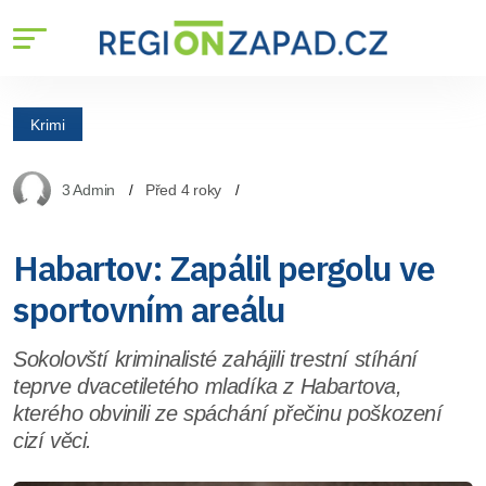
Krimi
3 Admin
Před 4 roky
Habartov: Zapálil pergolu ve
sportovním areálu
Sokolovští kriminalisté zahájili trestní stíhání
teprve dvacetiletého mladíka z Habartova,
kterého obvinili ze spáchání přečinu poškození
cizí věci.