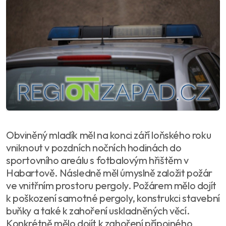
Obviněný mladík měl na konci září loňského roku
vniknout v pozdních nočních hodinách do
sportovního areálu s fotbalovým hřištěm v
Habartově. Následně měl úmyslně založit požár
ve vnitřním prostoru pergoly. Požárem mělo dojít
k poškození samotné pergoly, konstrukci stavební
buňky a také k zahoření uskladněných věcí.
Konkrétně mělo dojít k zahoření přípojného