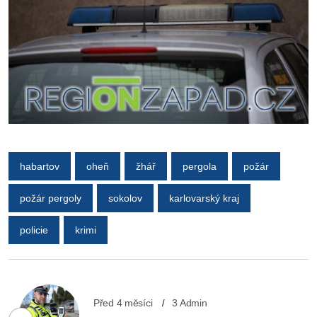
habartov
oheň
žhář
pergola
požár
požár pergoly
sokolov
karlovarský kraj
policie
krimi
Před 4 měsíci
3 Admin