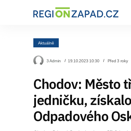
Aktuálně
3 Admin
19.10.2023 10:30
Před 3 roky
Chodov: Město tř
jedničku, získal
Odpadového Os