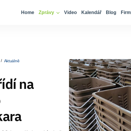
Home
Zprávy
Video
Kalendář
Blog
Firm
Aktuálně
ídí na
o
kara