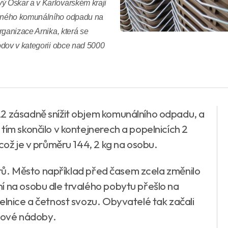
 Oskar a v Karlovarském kraji
ěsného komunálního odpadu na
rganizace Arnika, která se
odov v kategorii obce nad 5000
22 zásadně snížit objem komunálního odpadu, a
tím skončilo v kontejnerech a popelnicích 2
 což je v průměru 144, 2 kg na osobu.
torů. Město například před časem zcela změnilo
í na osobu dle trvalého pobytu přešlo na
elnice a četnost svozu. Obyvatelé tak začali
adové nádoby.