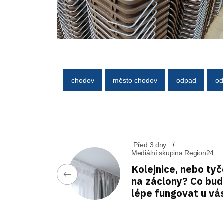
chodov
město chodov
odpad
od
Před 3 dny
Mediální skupina Region24
Kolejnice, nebo tyč
na záclony? Co bu
lépe fungovat u vá