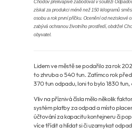
Chodov překvapivě zabodoval v soutěži Odpadový
získal za produkci méně než 150 kilogramů sm
osobu a rok první příčku. Ocenění od neziskové o
zabývá ochranou životního prostředí, obdržel Ch
obyvatel.
Lidem ve městě se podařilo za rok 20
to zhruba o 540 tun. Zatímco rok před 
370 tun odpadu, loni to bylo 1830 tun,
Vliv na příznivá čísla mělo několik fak
systém platby za odpad a místo placen
účtování za kapacitu kontejneru či pop
více třídit a hlídat si či uzamykat odp