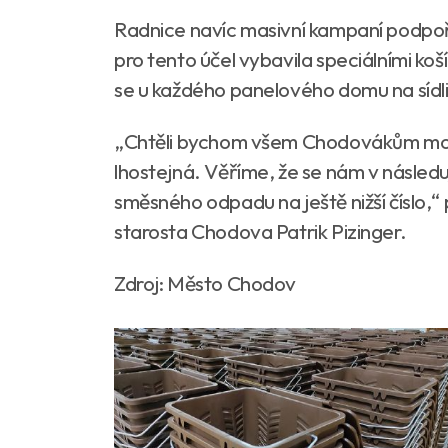
Radnice navíc masivní kampaní podpoř
pro tento účel vybavila speciálními ko
se u každého panelového domu na sídli
„Chtěli bychom všem Chodovákům moc p
lhostejná. Věříme, že se nám v násled
směsného odpadu na ještě nižší číslo,
starosta Chodova Patrik Pizinger.
Zdroj: Město Chodov