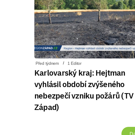
Před týdnem
1 Editor
Karlovarský kraj: Hejtman
vyhlásil období zvýšeného
nebezpečí vzniku požárů (TV
Západ)
Da