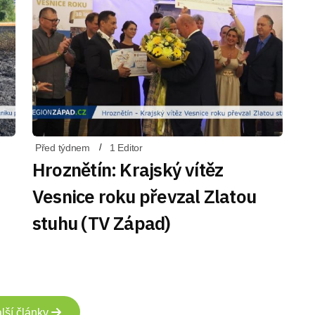
Před týdnem
1 Editor
Hroznětín: Krajský vítěz
Vesnice roku převzal Zlatou
stuhu (TV Západ)
lší články