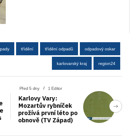
pady
třídění
třídění odpadů
odpadový oskar
karlovarský kraj
region24
Před 5 dny
1 Editor
Karlovy Vary:
e
Mozartův rybníček
de
prožívá první léto po
s
obnově (TV Západ)