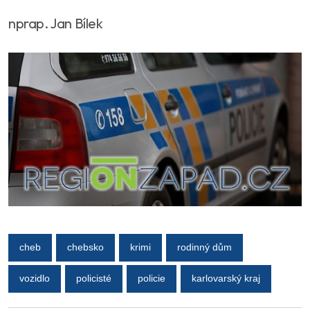
nprap. Jan Bílek
cheb
chebsko
krimi
rodinný dům
vozidlo
policisté
policie
karlovarský kraj