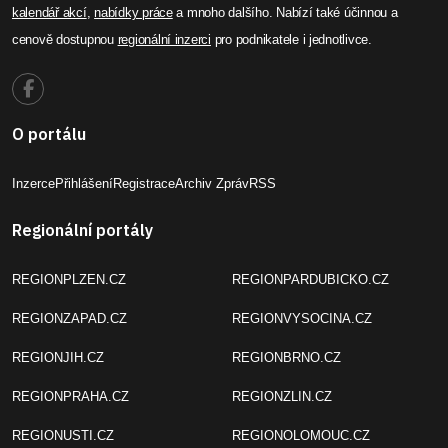
kalendář akcí
,
nabídky práce
a mnoho dalšího. Nabízí také účinnou a
cenově dostupnou
regionální inzerci
pro podnikatele i jednotlivce.
O portálu
Inzerce
Přihlášení
Registrace
Archiv Zpráv
RSS
Regionální portály
REGIONPLZEN.CZ
REGIONPARDUBICKO.CZ
REGIONZAPAD.CZ
REGIONVYSOCINA.CZ
REGIONJIH.CZ
REGIONBRNO.CZ
REGIONPRAHA.CZ
REGIONZLIN.CZ
REGIONUSTI.CZ
REGIONOLOMOUC.CZ