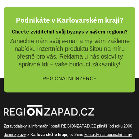
Podnikáte v Karlovarském kraji?
Chcete zviditelnit svůj byznys v našem regionu?
Zanechte nám svůj e-mail a my vám zašleme
nabídku inzertních produktů šitou na míru
přesně pro vás. Reklama u nás osloví ty
správné lidi – vaše budoucí zákazníky!
REGIONÁLNÍ INZERCE
Zpravodajský a informační portál REGIONZAPAD.CZ přináší od roku 2000
denní zprávy
z
Karlovarského kraje
, ověřené
kontakty na regionální firmy
,