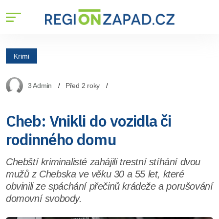
Krimi
3 Admin
Před 2 roky
Cheb: Vnikli do vozidla či
rodinného domu
Chebští kriminalisté zahájili trestní stíhání dvou
mužů z Chebska ve věku 30 a 55 let, které
obvinili ze spáchání přečinů krádeže a porušování
domovní svobody.