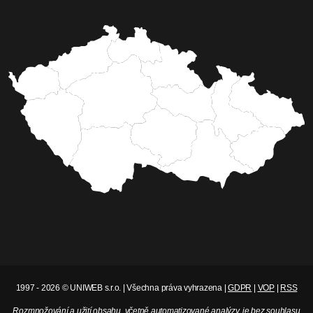
1997 - 2026 © UNIWEB s.r.o. | Všechna práva vyhrazena |
GDPR
|
VOP
|
RSS
Rozmnožování a užití obsahu, včetně automatizované analýzy, je bez souhlasu