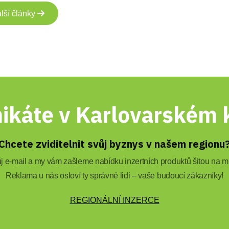
lší články
ikáte v Karlovarském k
Chcete zviditelnit svůj byznys v našem regionu
 e-mail a my vám zašleme nabídku inzertních produktů šitou na mí
Reklama u nás osloví ty správné lidi – vaše budoucí zákazníky!
REGIONÁLNÍ INZERCE