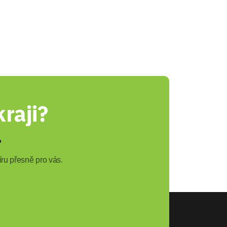
raji?
?
ru přesně pro vás.