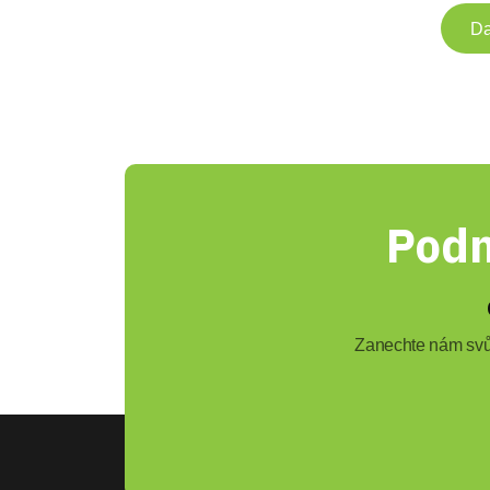
Da
Podn
Zanechte nám svůj