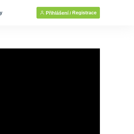
y
Registrace
Přihlášení /