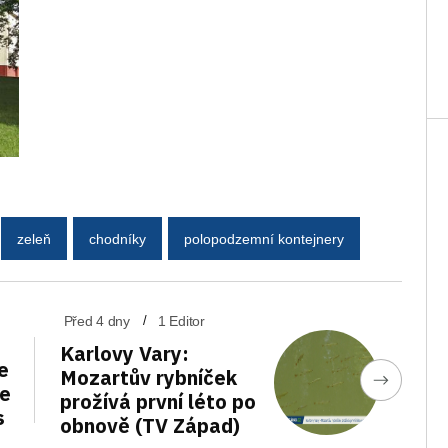
zeleň
chodníky
polopodzemní kontejnery
Před 4 dny
1 Editor
Karlovy Vary:
e
Mozartův rybníček
de
prožívá první léto po
s
obnově (TV Západ)