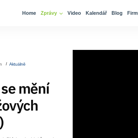
Home
Zprávy
Video
Kalendář
Blog
Firm
m
Aktuálně
 se mění
žových
)