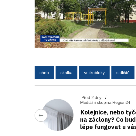
cheb
skalka
vnitrobloky
sídliště
Před 2 dny
Mediální skupina Region24
Kolejnice, nebo tyč
na záclony? Co bu
lépe fungovat u vá