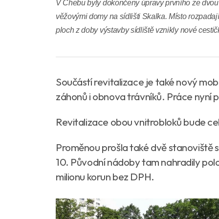
V Chebu byly dokončeny úpravy prvního ze dvou 
věžovými domy na sídlišti Skalka. Místo rozpadaj
ploch z doby výstavby sídliště vznikly nové cesti
Součástí revitalizace je také nový mob
záhonů i obnova trávníků. Práce nyní 
Revitalizace obou vnitrobloků bude ce
Proměnou prošla také dvě stanoviště s
10. Původní nádoby tam nahradily polo
milionu korun bez DPH.