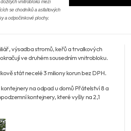
dožilých vnitrobloků mezi
ících se chodníků a asfaltových
čky a odpočinkové plochy.
iliář, výsadba stromů, keřů a trvalkových
pokračují ve druhém sousedním vnitrobloku.
lkově stát necelé 3 miliony korun bez DPH.
 kontejnery na odpad u domů Přátelství 8 a
podzemní kontejnery, které vyšly na 2,1