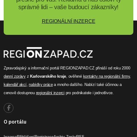
správné lidi – vaše budoucí zákazníky!
REGIONÁLNÍ INZERCE
Zpravodajský a informační portál REGIONZAPAD.CZ přináší od roku 2000
denní zprávy
z
Karlovarského kraje
, ověřené
kontakty na regionální firmy
,
kalendář akcí
,
nabídky práce
a mnoho dalšího. Nabízí také účinnou a
cenově dostupnou
regionální inzerci
pro podnikatele i jednotlivce.
O portálu
Inzerce
Přihlášení
Registrace
Archiv Zpráv
RSS