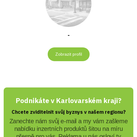
-
Zobrazit profil
Podnikáte v Karlovarském kraji?
Chcete zviditelnit svůj byznys v našem regionu?
Zanechte nám svůj e-mail a my vám zašleme
nabídku inzertních produktů šitou na míru
přesně pro vás. Reklama u nás osloví ty