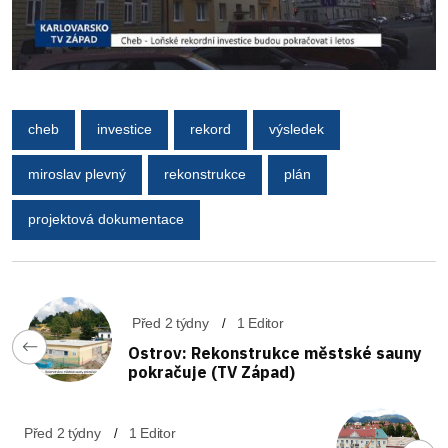
cheb
investice
rekord
výsledek
miroslav plevný
rekonstrukce
plán
projektová dokumentace
Před 2 týdny
1 Editor
Ostrov: Rekonstrukce městské sauny
pokračuje (TV Západ)
Před 2 týdny
1 Editor