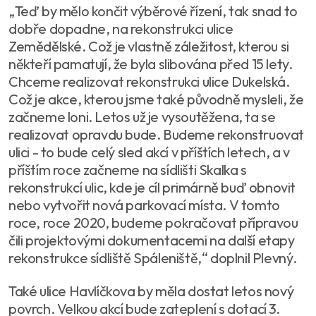
„Teď by mělo končit výběrové řízení, tak snad to
dobře dopadne, na rekonstrukci ulice
Zemědělské. Což je vlastně záležitost, kterou si
někteří pamatují, že byla slibována před 15 lety.
Chceme realizovat rekonstrukci ulice Dukelská.
Což je akce, kterou jsme také původně mysleli, že
začneme loni. Letos už je vysoutěžena, ta se
realizovat opravdu bude. Budeme rekonstruovat
ulici - to bude celý sled akcí v příštích letech, a v
příštím roce začneme na sídlišti Skalka s
rekonstrukcí ulic, kde je cíl primárně buď obnovit
nebo vytvořit nová parkovací místa. V tomto
roce, roce 2020, budeme pokračovat přípravou
čili projektovými dokumentacemi na další etapy
rekonstrukce sídliště Spáleniště,“ doplnil Plevný.
Také ulice Havlíčkova by měla dostat letos nový
povrch. Velkou akcí bude zateplení s dotací 3.