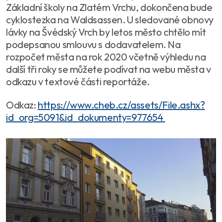
Základní školy na Zlatém Vrchu, dokončena bude
cyklostezka na Waldsassen. U sledované obnovy
lávky na Švédský Vrch by letos město chtělo mít
podepsanou smlouvu s dodavatelem. Na
rozpočet města na rok 2020 včetně výhledu na
další tři roky se můžete podívat na webu města v
odkazu v textové části reportáže.
Odkaz:
https://www.cheb.cz/assets/File.ashx?
id_org=5091&id_dokumenty=977654