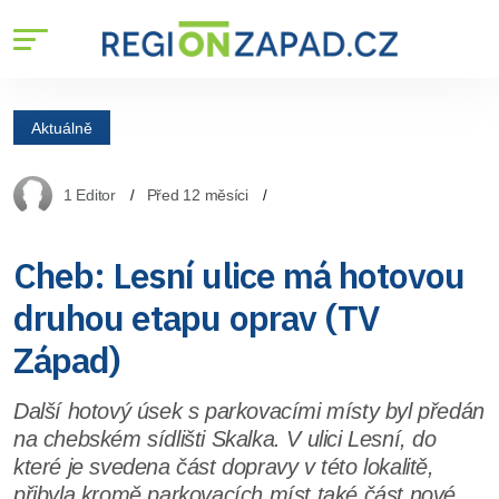
Aktuálně
1 Editor
Před 12 měsíci
Cheb: Lesní ulice má hotovou
druhou etapu oprav (TV
Západ)
Další hotový úsek s parkovacími místy byl předán
na chebském sídlišti Skalka. V ulici Lesní, do
které je svedena část dopravy v této lokalitě,
přibyla kromě parkovacích míst také část nové