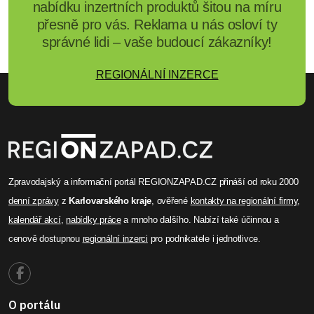
nabídku inzertních produktů šitou na míru
přesně pro vás. Reklama u nás osloví ty
správné lidi – vaše budoucí zákazníky!
REGIONÁLNÍ INZERCE
Zpravodajský a informační portál REGIONZAPAD.CZ přináší od roku 2000
denní zprávy
z
Karlovarského kraje
, ověřené
kontakty na regionální firmy
,
kalendář akcí
,
nabídky práce
a mnoho dalšího. Nabízí také účinnou a
cenově dostupnou
regionální inzerci
pro podnikatele i jednotlivce.
O portálu