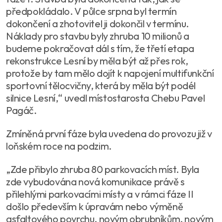
předpokládalo. V půlce srpna byl termín
dokončení a zhotovitel ji dokončil v termínu.
Náklady pro stavbu byly zhruba 10 milionů a
budeme pokračovat dál s tím, že třetí etapa
rekonstrukce Lesní by měla být až přes rok,
protože by tam mělo dojít k napojení multifunkční
sportovní tělocvičny, která by měla být podél
silnice Lesní,“ uvedl místostarosta Chebu Pavel
Pagáč.
Zmíněná první fáze byla uvedena do provozu již v
loňském roce na podzim.
„Zde přibylo zhruba 80 parkovacích míst. Byla
zde vybudována nová komunikace právě s
přilehlými parkovacími místy a v rámci fáze II
došlo především k úpravám nebo výměně
asfaltového povrchu, novým obrubníkům, novým