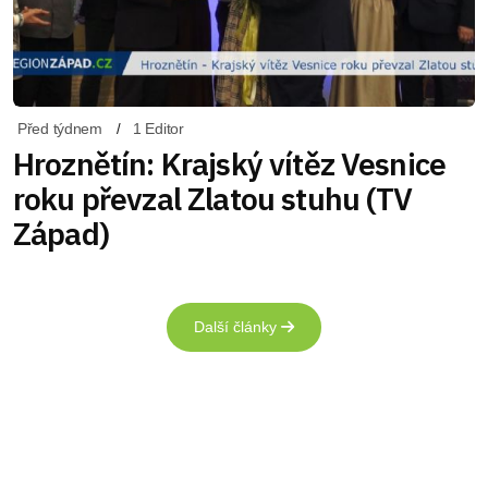
Před týdnem
1 Editor
Hroznětín: Krajský vítěz Vesnice
roku převzal Zlatou stuhu (TV
Západ)
Další články