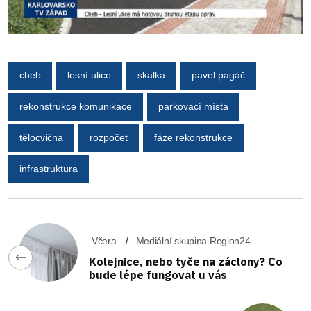
cheb
lesní ulice
skalka
pavel pagáč
rekonstrukce komunikace
parkovací místa
tělocvična
rozpočet
fáze rekonstrukce
infrastruktura
Včera
Mediální skupina Region24
Kolejnice, nebo tyče na záclony? Co
bude lépe fungovat u vás