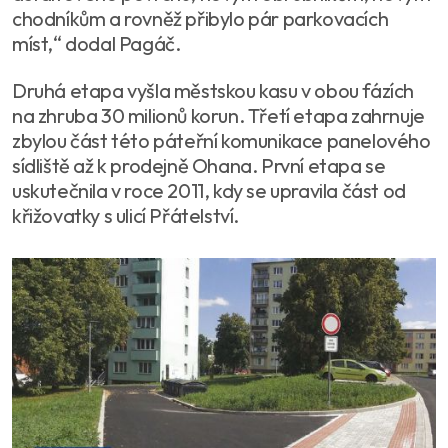
chodníkům a rovněž přibylo pár parkovacích
míst,“ dodal Pagáč.
Druhá etapa vyšla městskou kasu v obou fázích
na zhruba 30 milionů korun. Třetí etapa zahrnuje
zbylou část této páteřní komunikace panelového
sídliště až k prodejně Ohana. První etapa se
uskutečnila v roce 2011, kdy se upravila část od
křižovatky s ulicí Přátelství.