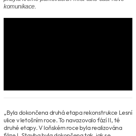
komunikace.
„Byla dokončena druhá etapa rekonstrukce Lesní
ulice v letošním roce. To navazovalo fází II, té
druhé etapy. V loňském roce byla realizována
fáze I. Stavba byla dokončena tak, jak se