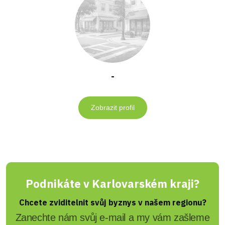
-
Zobrazit profil
Podnikáte v Karlovarském kraji?
Chcete zviditelnit svůj byznys v našem regionu?
Zanechte nám svůj e-mail a my vám zašleme