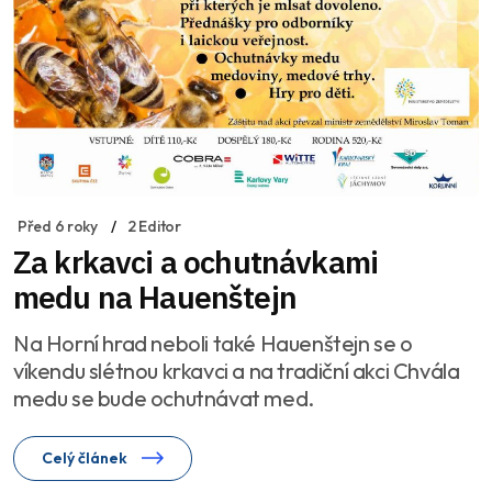
Před 6 roky
2 Editor
Za krkavci a ochutnávkami
medu na Hauenštejn
Na Horní hrad neboli také Hauenštejn se o
víkendu slétnou krkavci a na tradiční akci Chvála
medu se bude ochutnávat med.
Celý článek