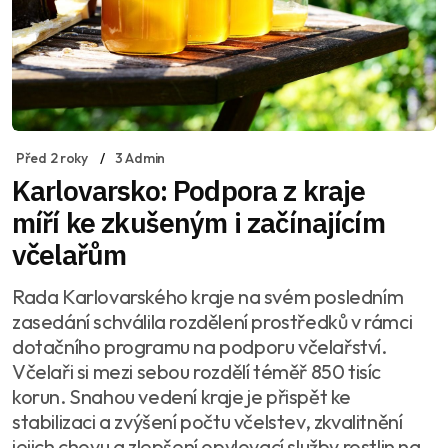
Před 2 roky
3 Admin
Karlovarsko: Podpora z kraje
míří ke zkušeným i začínajícím
včelařům
Rada Karlovarského kraje na svém posledním
zasedání schválila rozdělení prostředků v rámci
dotačního programu na podporu včelařství.
Včelaři si mezi sebou rozdělí téměř 850 tisíc
korun. Snahou vedení kraje je přispět ke
stabilizaci a zvýšení počtu včelstev, zkvalitnění
jejich chovu a zlepšení opylovací služby rostlin na