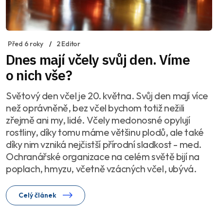
Před 6 roky
2 Editor
Dnes mají včely svůj den. Víme
o nich vše?
Světový den včel je 20. května. Svůj den mají více
než oprávněně, bez včel bychom totiž nežili
zřejmě ani my, lidé. Včely medonosné opylují
rostliny, díky tomu máme většinu plodů, ale také
díky nim vzniká nejčistší přírodní sladkost - med.
Ochranářské organizace na celém světě bijí na
poplach, hmyzu, včetně vzácných včel, ubývá.
Celý článek