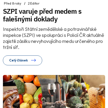
Před 8 roky
2 Editor
SZPI varuje před medem s
falešnými doklady
Inspektoři Státní zemědělské a potravinářské
inspekce (SZPI) ve spolupráci s Policií ČR aktuálně
zajistili zásilku nevyhovujícího medu určeného pro
tržní síť.
Celý článek