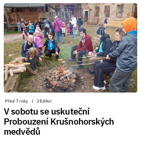
Před 7 roky
2 Editor
V sobotu se uskuteční
Probouzení Krušnohorských
medvědů