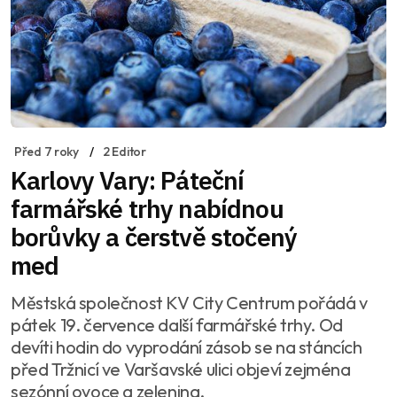
Před 7 roky
2 Editor
Karlovy Vary: Páteční
farmářské trhy nabídnou
borůvky a čerstvě stočený
med
Městská společnost KV City Centrum pořádá v
pátek 19. července další farmářské trhy. Od
devíti hodin do vyprodání zásob se na stáncích
před Tržnicí ve Varšavské ulici objeví zejména
sezónní ovoce a zelenina.