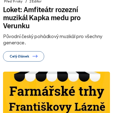
Před 9 roky
2 Editor
Loket: Amfiteátr rozezní
muzikál Kapka medu pro
Verunku
Původní český pohádkový muzikál pro všechny
generace.
Celý článek