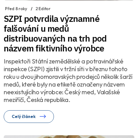
Před 8 roky
2 Editor
SZPI potvrdila významné
falšování u medů
distribuovaných na trh pod
názvem fiktivního výrobce
Inspektoři Státní zemědělské a potravinářské
inspekce (SZPI) zjistili v tržní síti v březnu tohoto
roku u dvou jihomoravských prodejců několik šarží
medů, které byly na etiketě označeny názvem
neexistujícího výrobce: Český med, Valašské
meziříčí, Česká republika.
Celý článek