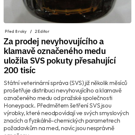
Před 8 roky
2 Editor
Za prodej nevyhovujícího a
klamavě označeného medu
uložila SVS pokuty přesahující
200 tisíc
Státní veterinární správa (SVS) již několik měsíců
prošetřuje distribuci nevyhovujícího a klamavě
označeného medu od pražské společnosti
Honeypack. Předmětem šetření SVS jsou
výrobky, které neodpovídají ve svých smyslových
znacích a fyzikálně-chemických parametrech
požadavkům na med, navíc jsou nesprávně