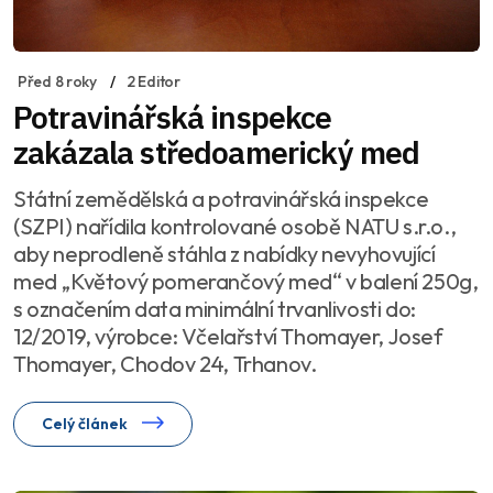
Před 8 roky
2 Editor
Potravinářská inspekce
zakázala středoamerický med
Státní zemědělská a potravinářská inspekce
(SZPI) nařídila kontrolované osobě NATU s.r.o.,
aby neprodleně stáhla z nabídky nevyhovující
med „Květový pomerančový med“ v balení 250g,
s označením data minimální trvanlivosti do:
12/2019, výrobce: Včelařství Thomayer, Josef
Thomayer, Chodov 24, Trhanov.
Celý článek