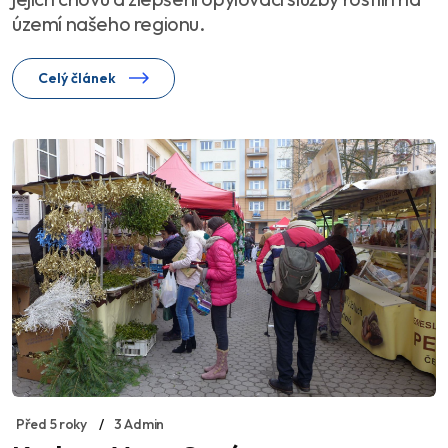
území našeho regionu.
Celý článek
Před 5 roky
3 Admin