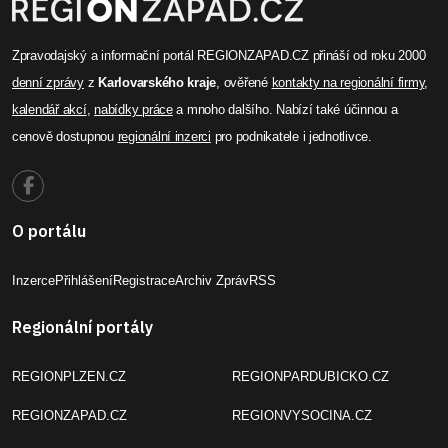
Zpravodajský a informační portál REGIONZAPAD.CZ přináší od roku 2000
denní zprávy
z
Karlovarského kraje
, ověřené
kontakty na regionální firmy
,
kalendář akcí
,
nabídky práce
a mnoho dalšího. Nabízí také účinnou a
cenově dostupnou
regionální inzerci
pro podnikatele i jednotlivce.
O portálu
Inzerce
Přihlášení
Registrace
Archiv Zpráv
RSS
Regionální portály
REGIONPLZEN.CZ
REGIONPARDUBICKO.CZ
REGIONZAPAD.CZ
REGIONVYSOCINA.CZ