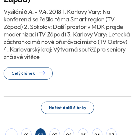
Vysílání 6.4. - 9.4. 2018 1. Karlovy Vary: Na
konferenci se řešilo téma Smart region (TV
Západ) 2. Sokolov: Další prostor v MDK projde
modernizací (TV Západ) 3. Karlovy Vary: Letecká
záchranka má nové přistávací místo (TV Ostrov)
4. Karlovarský kraj: Výtvarná soutěž pro seniory
zná své vítěze
Celý článek
Načíst další články
01
02
03
04
05
06
07