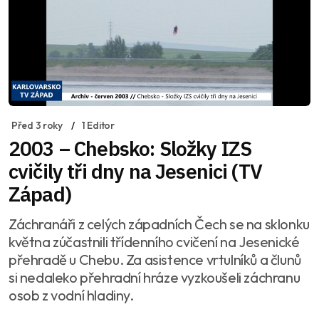
Před 3 roky
1 Editor
2003 – Chebsko: Složky IZS
cvičily tři dny na Jesenici (TV
Západ)
Záchranáři z celých západních Čech se na sklonku
května zúčastnili třídenního cvičení na Jesenické
přehradě u Chebu. Za asistence vrtulníků a člunů
si nedaleko přehradní hráze vyzkoušeli záchranu
osob z vodní hladiny.