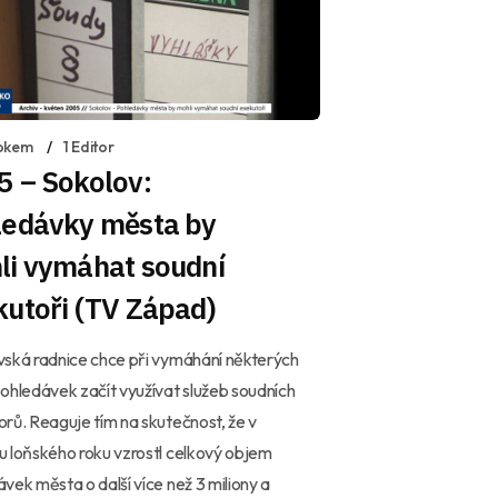
okem
1 Editor
5 – Sokolov:
ledávky města by
li vymáhat soudní
utoři (TV Západ)
ská radnice chce při vymáhání některých
ohledávek začít využívat služeb soudních
rů. Reaguje tím na skutečnost, že v
 loňského roku vzrostl celkový objem
vek města o další více než 3 miliony a