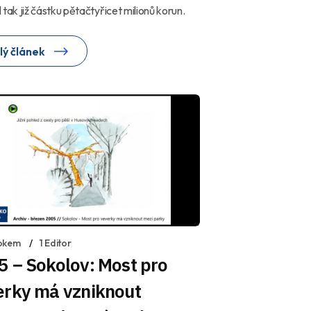
 tak již částku pětačtyřicet milionů korun.
lý článek
okem
1 Editor
 – Sokolov: Most pro
erky má vzniknout