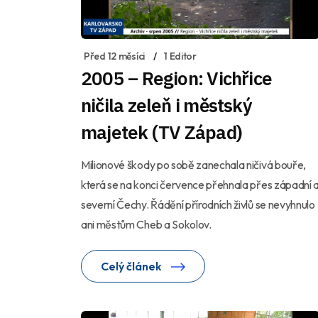
Před 12 měsíci
1 Editor
2005 – Region: Vichřice
ničila zeleň i městský
majetek (TV Západ)
Milionové škody po sobě zanechala ničivá bouře,
která se na konci července přehnala přes západní 
severní Čechy. Řádění přírodních živlů se nevyhnulo
ani městům Cheb a Sokolov.
Celý článek