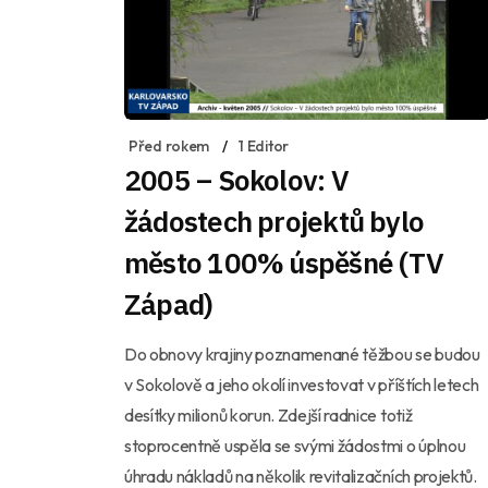
Před rokem
1 Editor
2005 – Sokolov: V
žádostech projektů bylo
město 100% úspěšné (TV
Západ)
Do obnovy krajiny poznamenané těžbou se budou
v Sokolově a jeho okolí investovat v příštích letech
desítky milionů korun. Zdejší radnice totiž
stoprocentně uspěla se svými žádostmi o úplnou
úhradu nákladů na několik revitalizačních projektů.