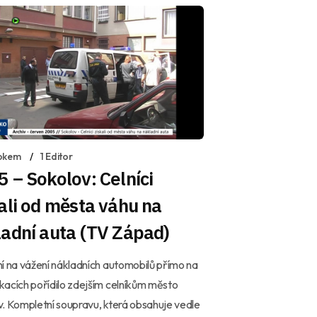
okem
1 Editor
 – Sokolov: Celníci
ali od města váhu na
adní auta (TV Západ)
í na vážení nákladních automobilů přímo na
acích pořídilo zdejším celníkům město
. Kompletní soupravu, která obsahuje vedle