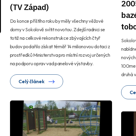
2005
(TV Západ)
baz
Do konce příštího roku by měly všechny věžové
tob
domy v Sokolově svítit novotou. Zdejší radnici se
totiž na celkové rekonstrukce zbývajících čtyř
Sokolo
budov podařilo získat téměř 14 milionovou dotaci z
nabídn
prostředků Ministerstva pro místní rozvoj určených
nových 
na podporu oprav vad panelové výstavby.
100met
druhá v
Celý článek
Ce