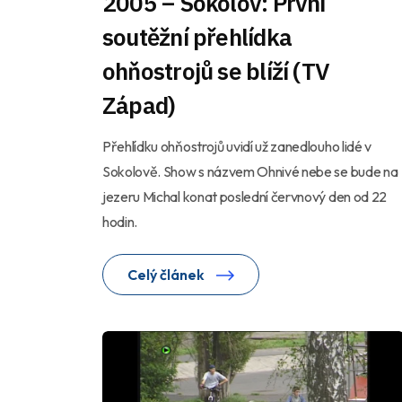
2005 – Sokolov: První
soutěžní přehlídka
ohňostrojů se blíží (TV
Západ)
Přehlídku ohňostrojů uvidí už zanedlouho lidé v
Sokolově. Show s názvem Ohnivé nebe se bude na
jezeru Michal konat poslední červnový den od 22
hodin.
Celý článek