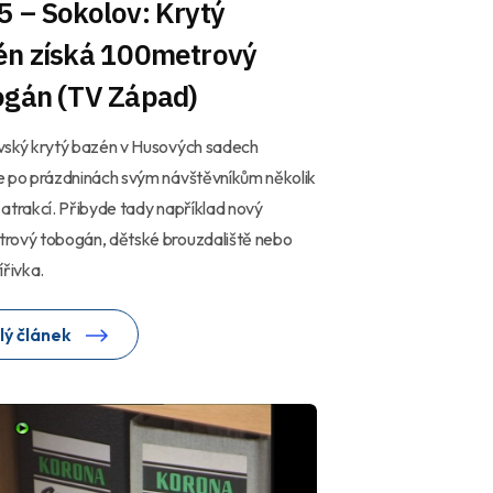
 – Sokolov: Krytý
én získá 100metrový
ogán (TV Západ)
vský krytý bazén v Husových sadech
e po prázdninách svým návštěvníkům několik
atrakcí. Přibyde tady například nový
rový tobogán, dětské brouzdaliště nebo
ířivka.
lý článek