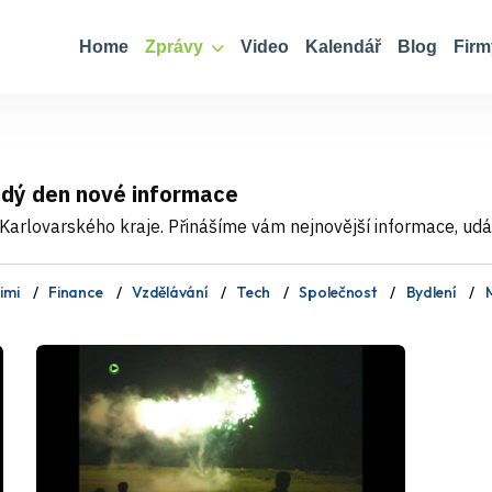
Home
Zprávy
Video
Kalendář
Blog
Firm
ždý den nové informace
Karlovarského kraje. Přinášíme vám nejnovější informace, událo
imi
Finance
Vzdělávání
Tech
Společnost
Bydlení
M