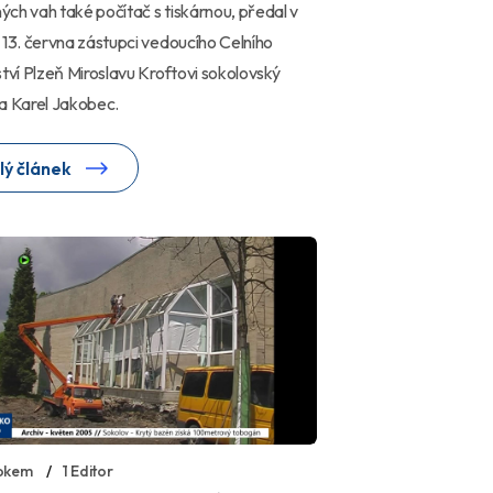
ch vah také počítač s tiskárnou, předal v
 13. června zástupci vedoucího Celního
ství Plzeň Miroslavu Kroftovi sokolovský
a Karel Jakobec.
lý článek
okem
1 Editor