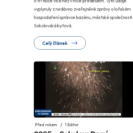
o tři tisíce více než v roce předešlém. Tyto údaje
vyplynuly z nedávno zveřejněné zprávy o loňském
hospodaření správce bazénu, městské společnosti
Sokolovská bytová.
Celý článek
Před rokem
1 Editor