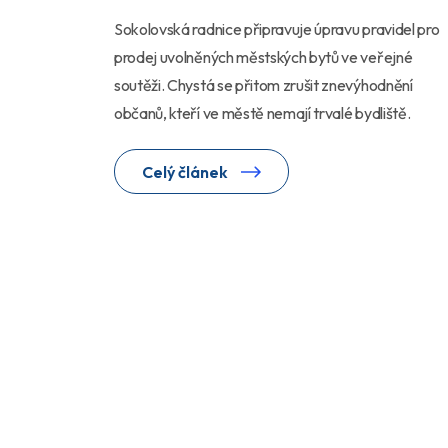
Sokolovská radnice připravuje úpravu pravidel pro
prodej uvolněných městských bytů ve veřejné
soutěži. Chystá se přitom zrušit znevýhodnění
občanů, kteří ve městě nemají trvalé bydliště.
Celý článek
Před rokem
1 Editor