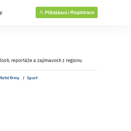
y
Registrace
Přihlášení /
sti, reportáže a zajímavosti z regionu.
ístní firmy
Sport