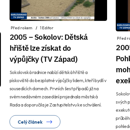
Před rokem
1 Editor
2005 – Sokolov: Dětská
Před r
200
hřiště lze získat do
Poh
výpůjčky (TV Západ)
moh
Sokolovská radnice nabízí dětská hřiště a
exek
pískoviště do bezplatné výpůjčky lidem, kteří bydlí v
sousedících domech. Prvních šest případů již na
Sokolov
svém nedávném zasedání projednala městská
svých p
Rada a doporučila je Zastupitelstvu ke schválení.
exekuto
průběhu
Celý článek
pohledá