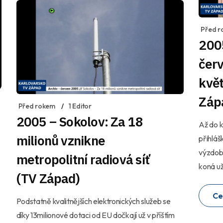
Před r
200
červ
kvě
Záp
Před rokem
1 Editor
2005 – Sokolov: Za 18
Až do k
milionů vznikne
přihláš
výzdobu
metropolitní radiová síť
koná už
(TV Západ)
Ce
Podstatně kvalitnějších elektronických služeb se
díky 13milionové dotaci od EU dočkají už v příštím