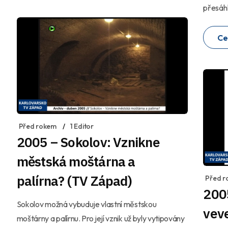
přesáhl
Ce
Před rokem
1 Editor
2005 – Sokolov: Vznikne
městská moštárna a
palírna? (TV Západ)
Před r
2005
Sokolov možná vybuduje vlastní městskou
vev
moštárny a palírnu. Pro její vznik už byly vytipovány