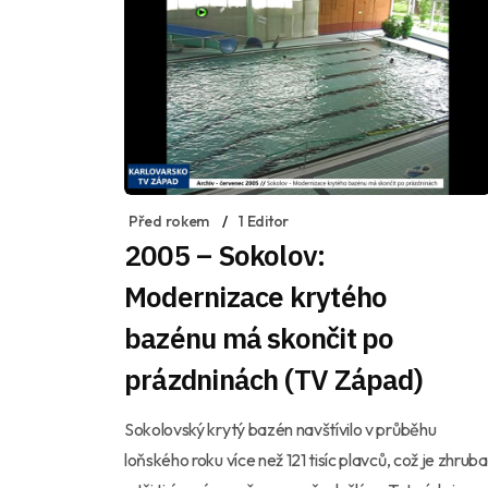
Před rokem
1 Editor
2005 – Sokolov:
Modernizace krytého
bazénu má skončit po
prázdninách (TV Západ)
Sokolovský krytý bazén navštívilo v průběhu
loňského roku více než 121 tisíc plavců, což je zhruba