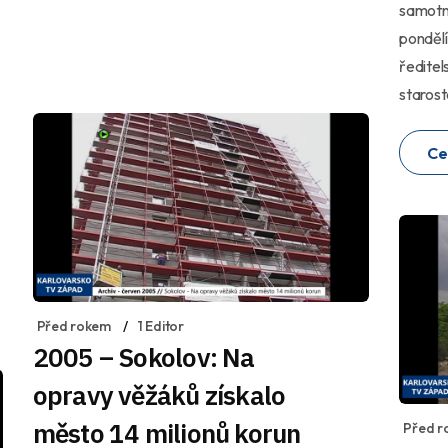
samotný
pondělí
ředitel
starost
Ce
Před rokem
1 Editor
2005 – Sokolov: Na
opravy věžáků získalo
město 14 milionů korun
Před r