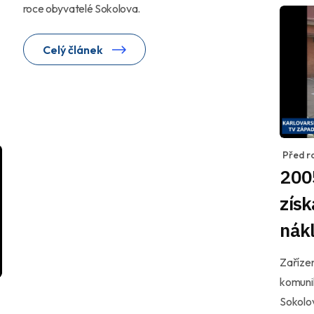
roce obyvatelé Sokolova.
Celý článek
Před r
2005
získ
nákl
Zařízen
komunik
Sokolov