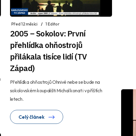
Před 12 měsíci
1 Editor
2005 – Sokolov: První
přehlídka ohňostrojů
přilákala tisíce lidí (TV
Západ)
a
Přehlídka ohňostrojů Ohnivé nebe se bude na
sokolovském koupališti Michal konat i v příštích
letech.
Celý článek