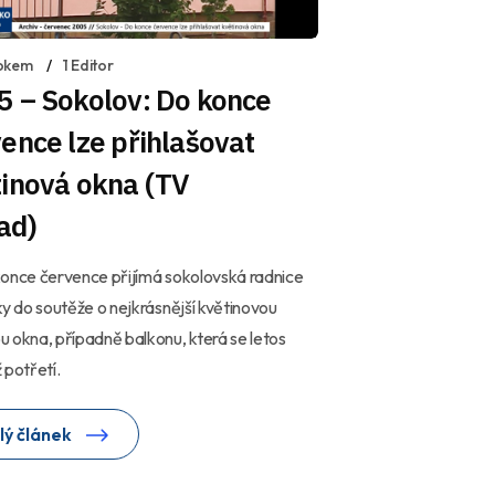
okem
1 Editor
5 – Sokolov: Do konce
ence lze přihlašovat
tinová okna (TV
ad)
once července přijímá sokolovská radnice
ky do soutěže o nejkrásnější květinovou
 okna, případně balkonu, která se letos
 potřetí.
lý článek